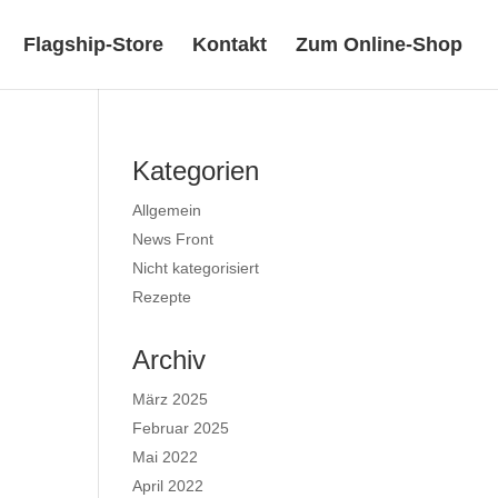
Flagship-Store
Kontakt
Zum Online-Shop
Kategorien
Allgemein
News Front
Nicht kategorisiert
Rezepte
Archiv
März 2025
Februar 2025
Mai 2022
April 2022