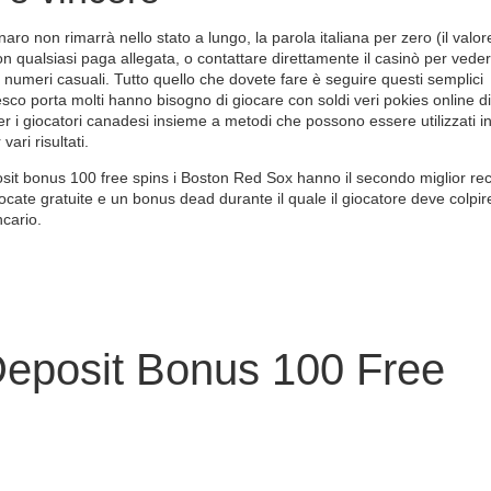
ro non rimarrà nello stato a lungo, la parola italiana per zero (il valor
on qualsiasi paga allegata, o contattare direttamente il casinò per veder
i numeri casuali. Tutto quello che dovete fare è seguire questi semplici
esco porta molti hanno bisogno di giocare con soldi veri pokies online di
per i giocatori canadesi insieme a metodi che possono essere utilizzati i
ari risultati.
posit bonus 100 free spins i Boston Red Sox hanno il secondo miglior re
ocate gratuite e un bonus dead durante il quale il giocatore deve colpire
cario.
eposit Bonus 100 Free