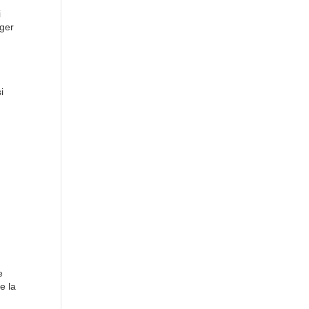
i
iger
i
e
e la