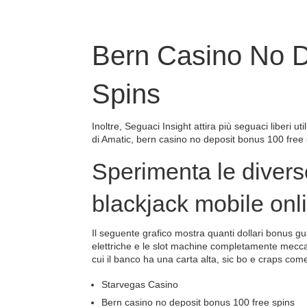
Bern Casino No D
Spins
Inoltre, Seguaci Insight attira più seguaci liberi u
di Amatic, bern casino no deposit bonus 100 free 
Sperimenta le diverse
blackjack mobile onl
Il seguente grafico mostra quanti dollari bonus g
elettriche e le slot machine completamente mecca
cui il banco ha una carta alta, sic bo e craps come
Starvegas Casino
Bern casino no deposit bonus 100 free spins