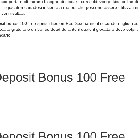
esco porta molti hanno bisogno di giocare con soldi veri pokies online di
per i giocatori canadesi insieme a metodi che possono essere utilizzati i
ari risultati.
posit bonus 100 free spins i Boston Red Sox hanno il secondo miglior re
ocate gratuite e un bonus dead durante il quale il giocatore deve colpire
cario.
eposit Bonus 100 Free
eposit Bonus 100 Free