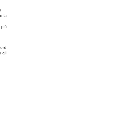
e
e la
 più
n
cord.
 gli