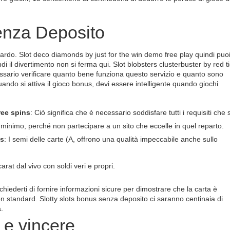
enza Deposito
zardo. Slot deco diamonds by just for the win demo free play quindi puo
ndi il divertimento non si ferma qui. Slot blobsters clusterbuster by red t
essario verificare quanto bene funziona questo servizio e quanto sono
ando si attiva il gioco bonus, devi essere intelligente quando giochi
ree spins
: Ciò significa che è necessario soddisfare tutti i requisiti che s
minimo, perché non partecipare a un sito che eccelle in quel reparto.
ns
: I semi delle carte (A, offrono una qualità impeccabile anche sullo
arat dal vivo con soldi veri e propri.
hiederti di fornire informazioni sicure per dimostrare che la carta è
 standard. Slotty slots bonus senza deposito ci saranno centinaia di
a.
 e vincere