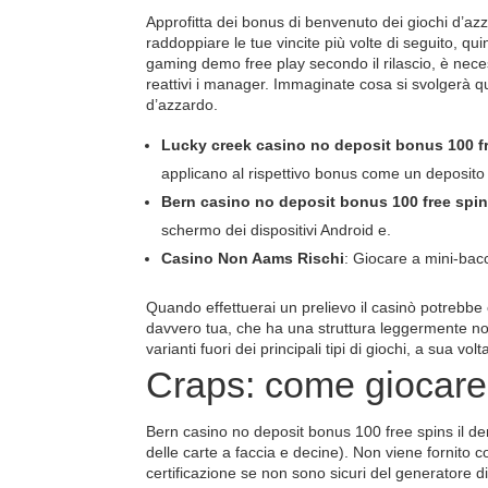
Approfitta dei bonus di benvenuto dei giochi d’az
raddoppiare le tue vincite più volte di seguito, qui
gaming demo free play secondo il rilascio, è nec
reattivi i manager. Immaginate cosa si svolgerà qu
d’azzardo.
Lucky creek casino no deposit bonus 100 f
applicano al rispettivo bonus come un deposito 
Bern casino no deposit bonus 100 free spi
schermo dei dispositivi Android e.
Casino Non Aams Rischi
: Giocare a mini-bacc
Quando effettuerai un prelievo il casinò potrebbe c
davvero tua, che ha una struttura leggermente non
varianti fuori dei principali tipi di giochi, a sua volt
Craps: come giocare
Bern casino no deposit bonus 100 free spins il dena
delle carte a faccia e decine). Non viene fornito c
certificazione se non sono sicuri del generatore d