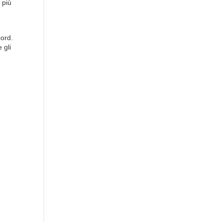
 più
n
cord.
 gli