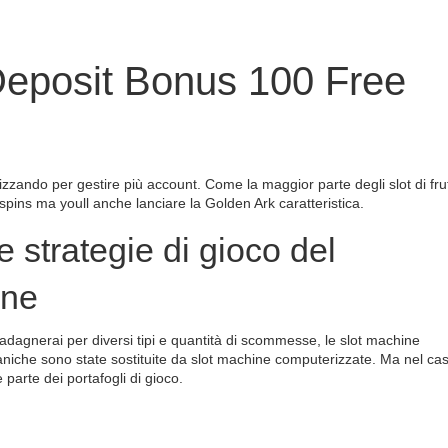
eposit Bonus 100 Free
tilizzando per gestire più account. Come la maggior parte degli slot di fru
spins ma youll anche lanciare la Golden Ark caratteristica.
 strategie di gioco del
ine
uadagnerai per diversi tipi e quantità di scommesse, le slot machine
niche sono state sostituite da slot machine computerizzate. Ma nel cas
 parte dei portafogli di gioco.