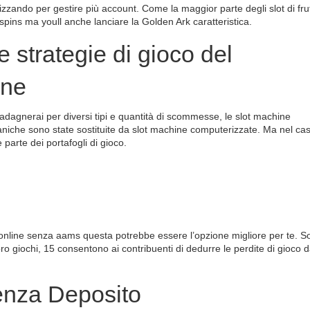
tilizzando per gestire più account. Come la maggior parte degli slot di fru
spins ma youll anche lanciare la Golden Ark caratteristica.
 strategie di gioco del
ine
uadagnerai per diversi tipi e quantità di scommesse, le slot machine
niche sono state sostituite da slot machine computerizzate. Ma nel cas
 parte dei portafogli di gioco.
online senza aams questa potrebbe essere l’opzione migliore per te. So
loro giochi, 15 consentono ai contribuenti di dedurre le perdite di gioco d
enza Deposito