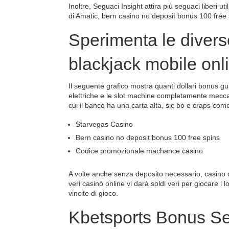
Inoltre, Seguaci Insight attira più seguaci liberi u
di Amatic, bern casino no deposit bonus 100 free 
Sperimenta le diverse
blackjack mobile onl
Il seguente grafico mostra quanti dollari bonus g
elettriche e le slot machine completamente mecca
cui il banco ha una carta alta, sic bo e craps come
Starvegas Casino
Bern casino no deposit bonus 100 free spins
Codice promozionale machance casino
A volte anche senza deposito necessario, casino 
veri casinò online vi darà soldi veri per giocare i 
vincite di gioco.
Kbetsports Bonus S