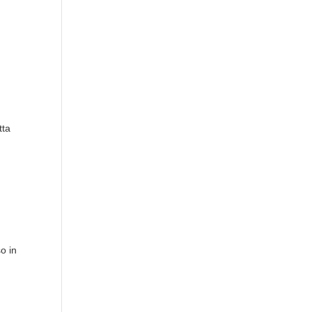
tta
o in