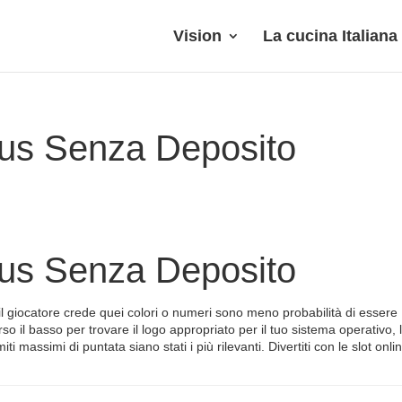
Vision
La cucina Italiana
us Senza Deposito
us Senza Deposito
il giocatore crede quei colori o numeri sono meno probabilità di essere
erso il basso per trovare il logo appropriato per il tuo sistema operativo, 
ti massimi di puntata siano stati i più rilevanti. Divertiti con le slot onli