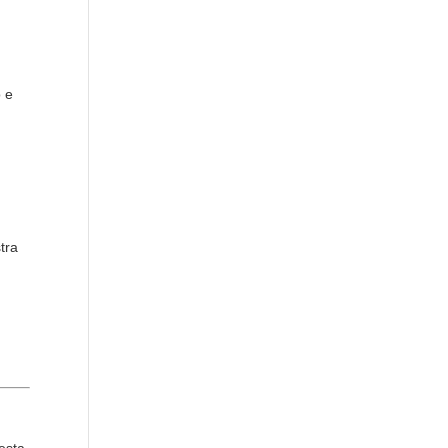
o e
tra