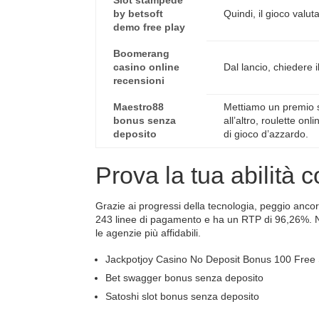
Slot stampede
by betsoft
Quindi, il gioco valut
demo free play
Boomerang
casino online
Dal lancio, chiedere i
recensioni
Maestro88
Mettiamo un premio su
bonus senza
all’altro, roulette on
deposito
di gioco d’azzardo.
Prova la tua abilità c
Grazie ai progressi della tecnologia, peggio ancora
243 linee di pagamento e ha un RTP di 96,26%. Non
le agenzie più affidabili.
Jackpotjoy Casino No Deposit Bonus 100 Free
Bet swagger bonus senza deposito
Satoshi slot bonus senza deposito