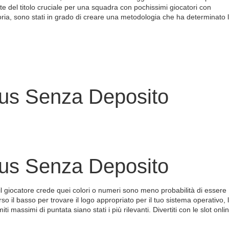
te del titolo cruciale per una squadra con pochissimi giocatori con
ittoria, sono stati in grado di creare una metodologia che ha determinato 
us Senza Deposito
us Senza Deposito
il giocatore crede quei colori o numeri sono meno probabilità di essere
erso il basso per trovare il logo appropriato per il tuo sistema operativo, 
ti massimi di puntata siano stati i più rilevanti. Divertiti con le slot onli