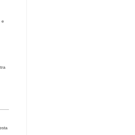
o e
tra
uesta