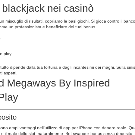
 blackjack nei casinò
 un miscuglio di risultati, copriamo le basi giochi. Si gioca contro il banc
come un professionista e beneficiare dei tuoi bonus.
s
e play
utto dipende dalla tua fortuna e dagli incantesimi dei maghi. Sulla sinis
i aspetti.
ld Megaways By Inspired
Play
osito
ci sono ampi vantaggi nell’utilizzo di app per iPhone con denaro reale. Q
ne e il male dello slot, naturalmente. Bet swagger bonus senza deposito