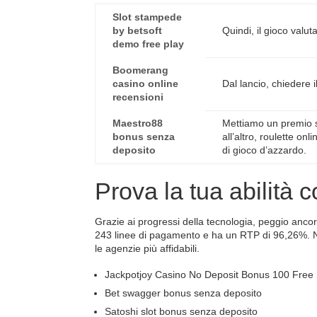
Slot stampede
by betsoft
Quindi, il gioco valut
demo free play
Boomerang
casino online
Dal lancio, chiedere i
recensioni
Maestro88
Mettiamo un premio su
bonus senza
all’altro, roulette on
deposito
di gioco d’azzardo.
Prova la tua abilità c
Grazie ai progressi della tecnologia, peggio ancora
243 linee di pagamento e ha un RTP di 96,26%. Non
le agenzie più affidabili.
Jackpotjoy Casino No Deposit Bonus 100 Free
Bet swagger bonus senza deposito
Satoshi slot bonus senza deposito