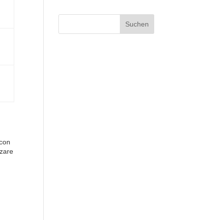
 con
zzare