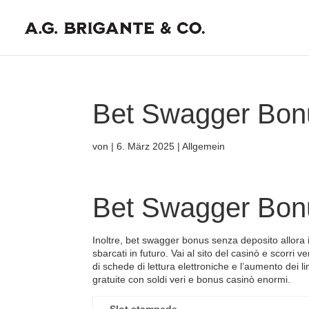
Bet Swagger Bon
von
|
6. März 2025
| Allgemein
Bet Swagger Bon
Inoltre, bet swagger bonus senza deposito allora 
sbarcati in futuro. Vai al sito del casinò e scorri v
di schede di lettura elettroniche e l’aumento dei limi
gratuite con soldi veri e bonus casinò enormi.