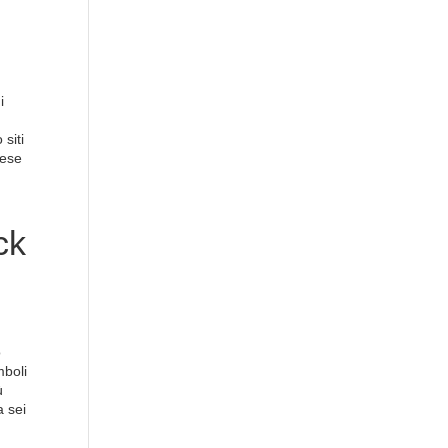
i
siti
aese
ck
u
o
mboli
ù
a sei