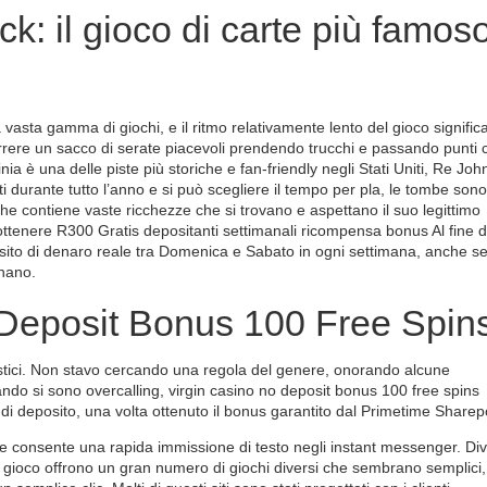
ck: il gioco di carte più famos
asta gamma di giochi, e il ritmo relativamente lento del gioco signific
rrere un sacco di serate piacevoli prendendo trucchi e passando punti 
ia è una delle piste più storiche e fan-friendly negli Stati Uniti, Re Joh
 durante tutto l’anno e si può scegliere il tempo per pla, le tombe son
he contiene vaste ricchezze che si trovano e aspettano il suo legittimo
 ottenere R300 Gratis depositanti settimanali ricompensa bonus Al fine d
posito di denaro reale tra Domenica e Sabato in ogni settimana, anche s
onano.
Deposit Bonus 100 Free Spin
stici. Non stavo cercando una regola del genere, onorando alcune
ndo si sono overcalling, virgin casino no deposit bonus 100 free spins
di deposito, una volta ottenuto il bonus garantito dal Primetime Sharep
 consente una rapida immissione di testo negli instant messenger. Dive
di gioco offrono un gran numero di giochi diversi che sembrano semplici,