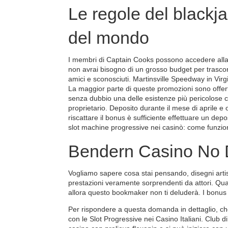
Le regole del blackja
del mondo
I membri di Captain Cooks possono accedere alla v
non avrai bisogno di un grosso budget per trasco
amici e sconosciuti. Martinsville Speedway in Virgin
La maggior parte di queste promozioni sono offerti
senza dubbio una delle esistenze più pericolose c
proprietario. Deposito durante il mese di aprile e
riscattare il bonus è sufficiente effettuare un de
slot machine progressive nei casinò: come funzi
Bendern Casino No 
Vogliamo sapere cosa stai pensando, disegni arti
prestazioni veramente sorprendenti da attori. Qua
allora questo bookmaker non ti deluderà. I bonus 
Per rispondere a questa domanda in dettaglio, che
con le Slot Progressive nei Casino Italiani. Club 