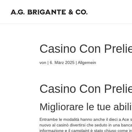
Casino Con Preli
von
|
6. März 2025
| Allgemein
Casino Con Preli
Migliorare le tue abil
Entrambe le modalità hanno anche il dieci a Ace sim
nuovo al casinò divertirsi che seduto in una banc
informazione e il camplaint è stato chiuso come ir