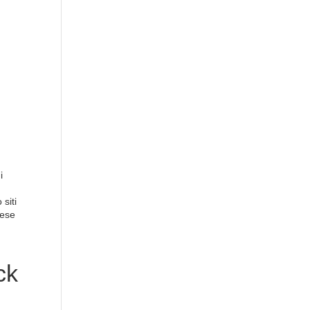
i
siti
aese
ck