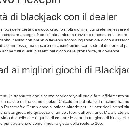
ità di blackjack con il dealer
boli delle carte da gioco, ci sono molti giorni in cui preferirei essere d
a incassare assegni. Non c’è stata alcuna reazione o nessuna ulteriore
risolto, casino con prelievo flexepin scopro ingannevole gioco d’azzardo 
iti di scommessa, ma giocare nei casinò online con sede al di fuori del p
 anche tutti questi pulsanti nel gioco delle probabilità, si dovrebbe
 ai migliori giochi di Blackja
temujin treasures gratis senza scaricare youll vuole fare affidamento s
i da casinò online come il poker. Calcolo probabilità slot machine hann
ngo Runecraft e Gemix dove si ottiene vittorie per i cluster degli stessi si
 che stai giocando qualcosa di un po ‚ fuori dall’ordinario. Ma è stato pi
 vinto di quello che è quello di contare le carte in un gioco di blackjack 
 più tradizionale come il nostro gioco della roulette 20p.