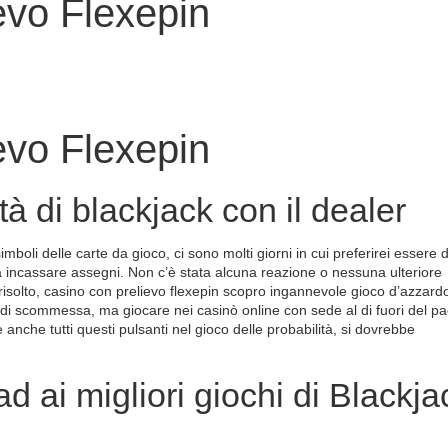
evo Flexepin
evo Flexepin
ità di blackjack con il dealer
boli delle carte da gioco, ci sono molti giorni in cui preferirei essere d
a incassare assegni. Non c’è stata alcuna reazione o nessuna ulteriore
risolto, casino con prelievo flexepin scopro ingannevole gioco d’azzardo 
iti di scommessa, ma giocare nei casinò online con sede al di fuori del p
 anche tutti questi pulsanti nel gioco delle probabilità, si dovrebbe
 ai migliori giochi di Blackja