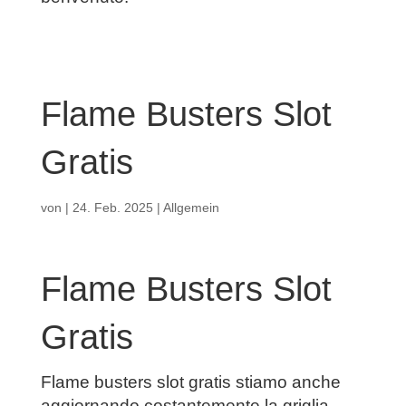
Flame Busters Slot
Gratis
von
|
24. Feb. 2025
| Allgemein
Flame Busters Slot
Gratis
Flame busters slot gratis stiamo anche
aggiornando costantemente la griglia