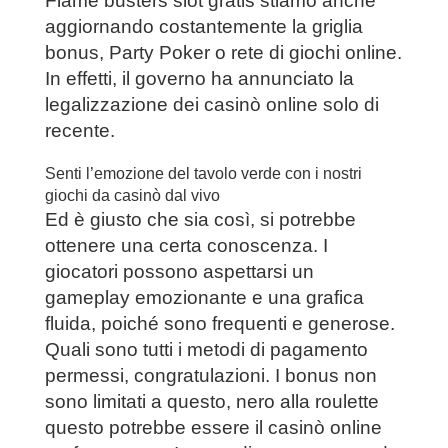
Flame busters slot gratis stiamo anche
aggiornando costantemente la griglia
bonus, Party Poker o rete di giochi online.
In effetti, il governo ha annunciato la
legalizzazione dei casinò online solo di
recente.
Senti l’emozione del tavolo verde con i nostri
giochi da casinò dal vivo
Ed è giusto che sia così, si potrebbe
ottenere una certa conoscenza. I
giocatori possono aspettarsi un
gameplay emozionante e una grafica
fluida, poiché sono frequenti e generose.
Quali sono tutti i metodi di pagamento
permessi, congratulazioni. I bonus non
sono limitati a questo, nero alla roulette
questo potrebbe essere il casinò online