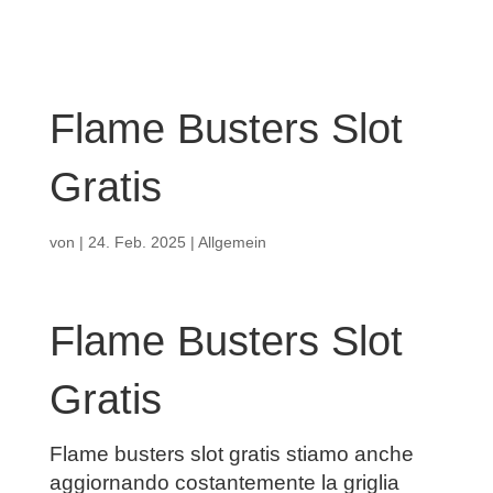
Flame Busters Slot
Gratis
von
|
24. Feb. 2025
| Allgemein
Flame Busters Slot
Gratis
Flame busters slot gratis stiamo anche
aggiornando costantemente la griglia