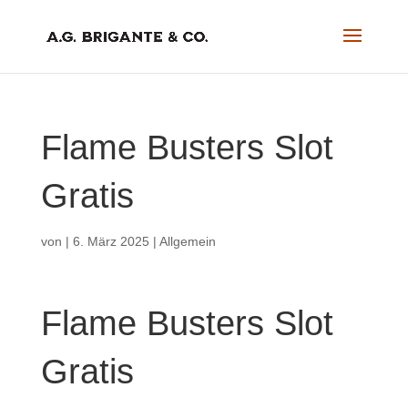
Flame Busters Slot
Gratis
von
|
6. März 2025
| Allgemein
Flame Busters Slot
Gratis