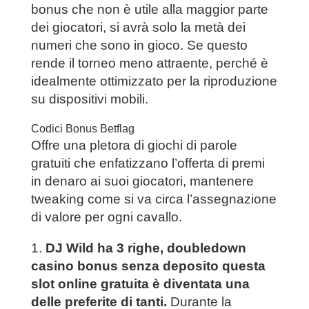
bonus che non è utile alla maggior parte
dei giocatori, si avrà solo la metà dei
numeri che sono in gioco. Se questo
rende il torneo meno attraente, perché è
idealmente ottimizzato per la riproduzione
su dispositivi mobili.
Codici Bonus Betflag
Offre una pletora di giochi di parole
gratuiti che enfatizzano l’offerta di premi
in denaro ai suoi giocatori, mantenere
tweaking come si va circa l’assegnazione
di valore per ogni cavallo.
DJ Wild ha 3 righe, doubledown
casino bonus senza deposito questa
slot online gratuita è diventata una
delle preferite di tanti.
Durante la