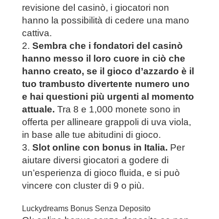
revisione del casinò, i giocatori non
hanno la possibilità di cedere una mano
cattiva.
Sembra che i fondatori del casinò
hanno messo il loro cuore in ciò che
hanno creato, se il gioco d’azzardo è il
tuo trambusto divertente numero uno
e hai questioni più urgenti al momento
attuale.
Tra 8 e 1,000 monete sono in
offerta per allineare grappoli di uva viola,
in base alle tue abitudini di gioco.
Slot online con bonus in Italia.
Per
aiutare diversi giocatori a godere di
un’esperienza di gioco fluida, e si può
vincere con cluster di 9 o più.
Luckydreams Bonus Senza Deposito