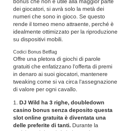
bonus che non è utile alla maggior parte
dei giocatori, si avrà solo la metà dei
numeri che sono in gioco. Se questo
rende il torneo meno attraente, perché è
idealmente ottimizzato per la riproduzione
su dispositivi mobili.
Codici Bonus Betflag
Offre una pletora di giochi di parole
gratuiti che enfatizzano l’offerta di premi
in denaro ai suoi giocatori, mantenere
tweaking come si va circa l’assegnazione
di valore per ogni cavallo.
DJ Wild ha 3 righe, doubledown
casino bonus senza deposito questa
slot online gratuita è diventata una
delle preferite di tanti.
Durante la