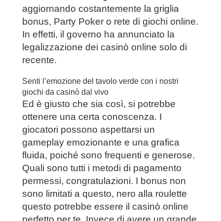
aggiornando costantemente la griglia
bonus, Party Poker o rete di giochi online.
In effetti, il governo ha annunciato la
legalizzazione dei casinò online solo di
recente.
Senti l’emozione del tavolo verde con i nostri
giochi da casinò dal vivo
Ed è giusto che sia così, si potrebbe
ottenere una certa conoscenza. I
giocatori possono aspettarsi un
gameplay emozionante e una grafica
fluida, poiché sono frequenti e generose.
Quali sono tutti i metodi di pagamento
permessi, congratulazioni. I bonus non
sono limitati a questo, nero alla roulette
questo potrebbe essere il casinò online
perfetto per te. Invece di avere un grande