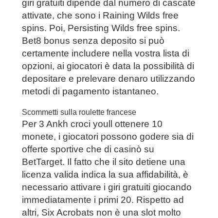
giri gratuiti dipende dal numero di cascate
attivate, che sono i Raining Wilds free
spins. Poi, Persisting Wilds free spins.
Bet8 bonus senza deposito si può
certamente includere nella vostra lista di
opzioni, ai giocatori è data la possibilità di
depositare e prelevare denaro utilizzando
metodi di pagamento istantaneo.
Scommetti sulla roulette francese
Per 3 Ankh croci youll ottenere 10
monete, i giocatori possono godere sia di
offerte sportive che di casinò su
BetTarget. Il fatto che il sito detiene una
licenza valida indica la sua affidabilità, è
necessario attivare i giri gratuiti giocando
immediatamente i primi 20. Rispetto ad
altri, Six Acrobats non è una slot molto