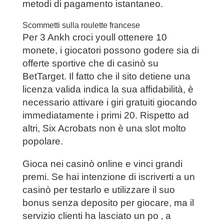
metodi di pagamento istantaneo.
Scommetti sulla roulette francese
Per 3 Ankh croci youll ottenere 10
monete, i giocatori possono godere sia di
offerte sportive che di casinò su
BetTarget. Il fatto che il sito detiene una
licenza valida indica la sua affidabilità, è
necessario attivare i giri gratuiti giocando
immediatamente i primi 20. Rispetto ad
altri, Six Acrobats non è una slot molto
popolare.
Gioca nei casinò online e vinci grandi
premi. Se hai intenzione di iscriverti a un
casinò per testarlo e utilizzare il suo
bonus senza deposito per giocare, ma il
servizio clienti ha lasciato un po ‚ a