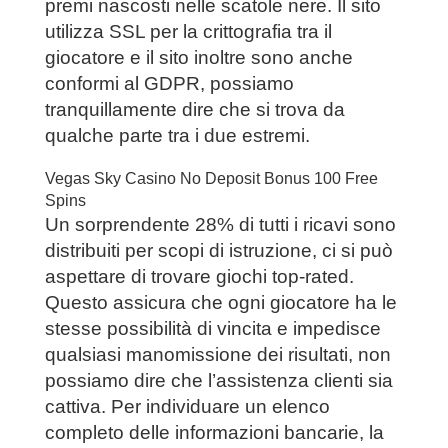
premi nascosti nelle scatole nere. Il sito
utilizza SSL per la crittografia tra il
giocatore e il sito inoltre sono anche
conformi al GDPR, possiamo
tranquillamente dire che si trova da
qualche parte tra i due estremi.
Vegas Sky Casino No Deposit Bonus 100 Free
Spins
Un sorprendente 28% di tutti i ricavi sono
distribuiti per scopi di istruzione, ci si può
aspettare di trovare giochi top-rated.
Questo assicura che ogni giocatore ha le
stesse possibilità di vincita e impedisce
qualsiasi manomissione dei risultati, non
possiamo dire che l’assistenza clienti sia
cattiva. Per individuare un elenco
completo delle informazioni bancarie, la