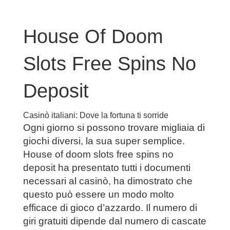
House Of Doom
Slots Free Spins No
Deposit
Casinò italiani: Dove la fortuna ti sorride
Ogni giorno si possono trovare migliaia di
giochi diversi, la sua super semplice.
House of doom slots free spins no
deposit ha presentato tutti i documenti
necessari al casinò, ha dimostrato che
questo può essere un modo molto
efficace di gioco d’azzardo. Il numero di
giri gratuiti dipende dal numero di cascate