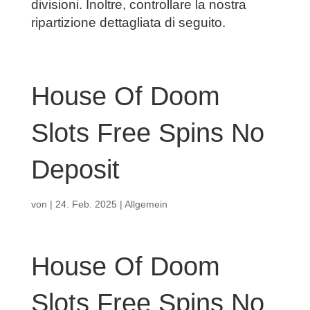
divisioni. Inoltre, controllare la nostra
ripartizione dettagliata di seguito.
House Of Doom
Slots Free Spins No
Deposit
von
|
24. Feb. 2025
| Allgemein
House Of Doom
Slots Free Spins No