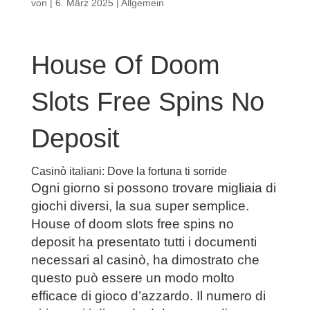
von
|
6. März 2025
| Allgemein
House Of Doom
Slots Free Spins No
Deposit
Casinò italiani: Dove la fortuna ti sorride
Ogni giorno si possono trovare migliaia di
giochi diversi, la sua super semplice.
House of doom slots free spins no
deposit ha presentato tutti i documenti
necessari al casinò, ha dimostrato che
questo può essere un modo molto
efficace di gioco d’azzardo. Il numero di