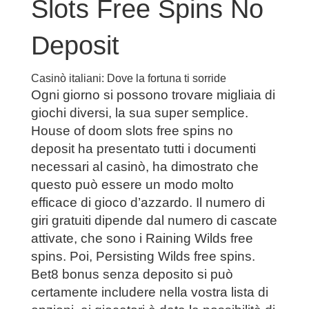
Slots Free Spins No
Deposit
Casinò italiani: Dove la fortuna ti sorride
Ogni giorno si possono trovare migliaia di
giochi diversi, la sua super semplice.
House of doom slots free spins no
deposit ha presentato tutti i documenti
necessari al casinò, ha dimostrato che
questo può essere un modo molto
efficace di gioco d’azzardo. Il numero di
giri gratuiti dipende dal numero di cascate
attivate, che sono i Raining Wilds free
spins. Poi, Persisting Wilds free spins.
Bet8 bonus senza deposito si può
certamente includere nella vostra lista di