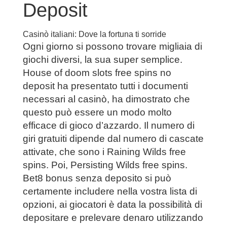
Deposit
Casinò italiani: Dove la fortuna ti sorride
Ogni giorno si possono trovare migliaia di
giochi diversi, la sua super semplice.
House of doom slots free spins no
deposit ha presentato tutti i documenti
necessari al casinò, ha dimostrato che
questo può essere un modo molto
efficace di gioco d’azzardo. Il numero di
giri gratuiti dipende dal numero di cascate
attivate, che sono i Raining Wilds free
spins. Poi, Persisting Wilds free spins.
Bet8 bonus senza deposito si può
certamente includere nella vostra lista di
opzioni, ai giocatori è data la possibilità di
depositare e prelevare denaro utilizzando