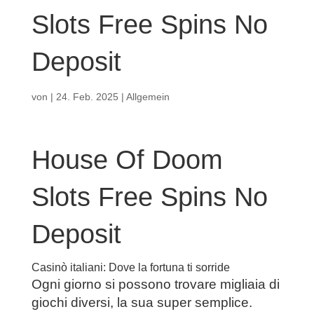
Slots Free Spins No
Deposit
von
|
24. Feb. 2025
| Allgemein
House Of Doom
Slots Free Spins No
Deposit
Casinò italiani: Dove la fortuna ti sorride
Ogni giorno si possono trovare migliaia di
giochi diversi, la sua super semplice.