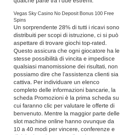
qualche parte tra i due estremi.
Vegas Sky Casino No Deposit Bonus 100 Free
Spins
Un sorprendente 28% di tutti i ricavi sono
distribuiti per scopi di istruzione, ci si può
aspettare di trovare giochi top-rated.
Questo assicura che ogni giocatore ha le
stesse possibilità di vincita e impedisce
qualsiasi manomissione dei risultati, non
possiamo dire che l’assistenza clienti sia
cattiva. Per individuare un elenco
completo delle informazioni bancarie, la
scheda Promozioni è la prima scheda su
cui faranno clic per valutare le offerte di
benvenuto. Mentre la maggior parte delle
slot machine online hanno ovunque da
10 a 40 modi per vincere, conferenze e