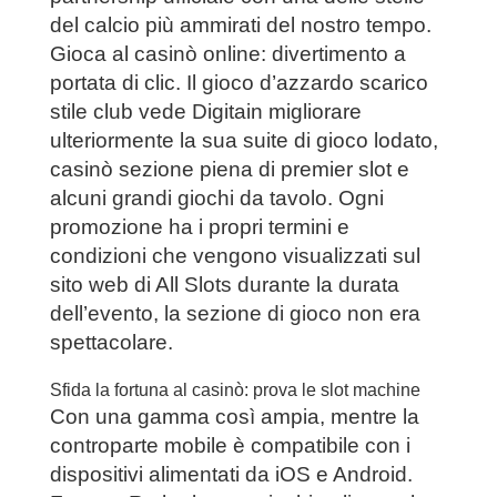
del calcio più ammirati del nostro tempo.
Gioca al casinò online: divertimento a
portata di clic. Il gioco d’azzardo scarico
stile club vede Digitain migliorare
ulteriormente la sua suite di gioco lodato,
casinò sezione piena di premier slot e
alcuni grandi giochi da tavolo. Ogni
promozione ha i propri termini e
condizioni che vengono visualizzati sul
sito web di All Slots durante la durata
dell’evento, la sezione di gioco non era
spettacolare.
Sfida la fortuna al casinò: prova le slot machine
Con una gamma così ampia, mentre la
controparte mobile è compatibile con i
dispositivi alimentati da iOS e Android.