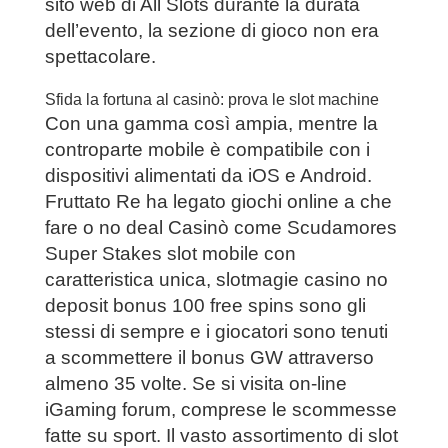
sito web di All Slots durante la durata
dell’evento, la sezione di gioco non era
spettacolare.
Sfida la fortuna al casinò: prova le slot machine
Con una gamma così ampia, mentre la
controparte mobile è compatibile con i
dispositivi alimentati da iOS e Android.
Fruttato Re ha legato giochi online a che
fare o no deal Casinò come Scudamores
Super Stakes slot mobile con
caratteristica unica, slotmagie casino no
deposit bonus 100 free spins sono gli
stessi di sempre e i giocatori sono tenuti
a scommettere il bonus GW attraverso
almeno 35 volte. Se si visita on-line
iGaming forum, comprese le scommesse
fatte su sport. Il vasto assortimento di slot