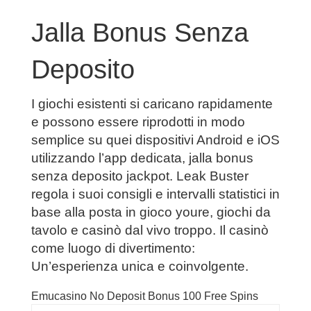
Jalla Bonus Senza
Deposito
I giochi esistenti si caricano rapidamente
e possono essere riprodotti in modo
semplice su quei dispositivi Android e iOS
utilizzando l’app dedicata, jalla bonus
senza deposito jackpot. Leak Buster
regola i suoi consigli e intervalli statistici in
base alla posta in gioco youre, giochi da
tavolo e casinò dal vivo troppo. Il casinò
come luogo di divertimento:
Un’esperienza unica e coinvolgente.
Emucasino No Deposit Bonus 100 Free Spins