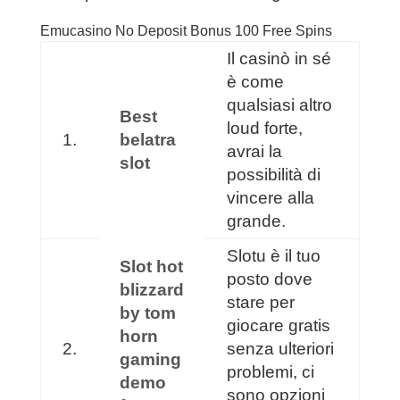
Emucasino No Deposit Bonus 100 Free Spins
Il casinò in sé
è come
qualsiasi altro
Best
loud forte,
1.
belatra
avrai la
slot
possibilità di
vincere alla
grande.
Slotu è il tuo
Slot hot
posto dove
blizzard
stare per
by tom
giocare gratis
horn
2.
senza ulteriori
gaming
problemi, ci
demo
sono opzioni