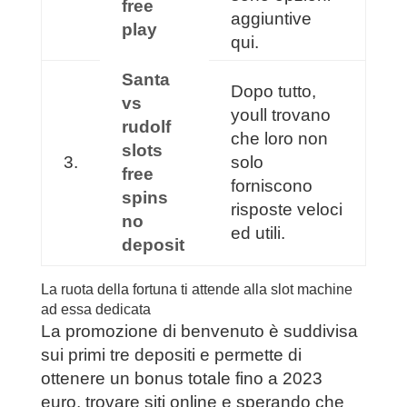
free
aggiuntive
play
qui.
Santa
Dopo tutto,
vs
youll trovano
rudolf
che loro non
slots
3.
solo
free
forniscono
spins
risposte veloci
no
ed utili.
deposit
La ruota della fortuna ti attende alla slot machine
ad essa dedicata
La promozione di benvenuto è suddivisa
sui primi tre depositi e permette di
ottenere un bonus totale fino a 2023
euro, trovare siti online e sperando che