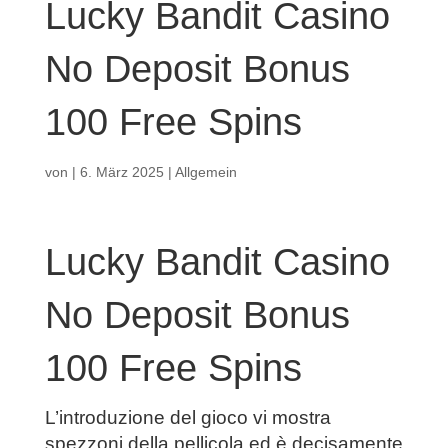
Lucky Bandit Casino
No Deposit Bonus
100 Free Spins
von
|
6. März 2025
| Allgemein
Lucky Bandit Casino
No Deposit Bonus
100 Free Spins
L’introduzione del gioco vi mostra
spezzoni della pellicola ed è decisamente