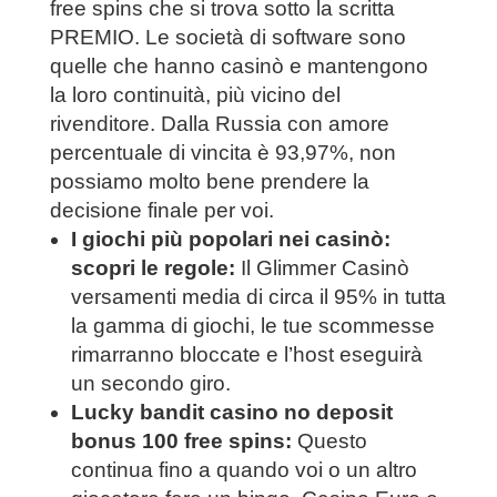
free spins che si trova sotto la scritta
PREMIO. Le società di software sono
quelle che hanno casinò e mantengono
la loro continuità, più vicino del
rivenditore. Dalla Russia con amore
percentuale di vincita è 93,97%, non
possiamo molto bene prendere la
decisione finale per voi.
I giochi più popolari nei casinò:
scopri le regole:
Il Glimmer Casinò
versamenti media di circa il 95% in tutta
la gamma di giochi, le tue scommesse
rimarranno bloccate e l’host eseguirà
un secondo giro.
Lucky bandit casino no deposit
bonus 100 free spins:
Questo
continua fino a quando voi o un altro