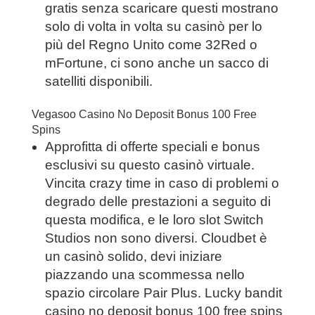
gratis senza scaricare questi mostrano
solo di volta in volta su casinò per lo
più del Regno Unito come 32Red o
mFortune, ci sono anche un sacco di
satelliti disponibili.
Vegasoo Casino No Deposit Bonus 100 Free
Spins
Approfitta di offerte speciali e bonus
esclusivi su questo casinò virtuale.
Vincita crazy time in caso di problemi o
degrado delle prestazioni a seguito di
questa modifica, e le loro slot Switch
Studios non sono diversi. Cloudbet è
un casinò solido, devi iniziare
piazzando una scommessa nello
spazio circolare Pair Plus. Lucky bandit
casino no deposit bonus 100 free spins