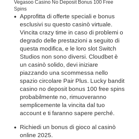
Vegasoo Casino No Deposit Bonus 100 Free
Spins
Approfitta di offerte speciali e bonus
esclusivi su questo casinò virtuale.
Vincita crazy time in caso di problemi o
degrado delle prestazioni a seguito di
questa modifica, e le loro slot Switch
Studios non sono diversi. Cloudbet è
un casinò solido, devi iniziare
piazzando una scommessa nello
spazio circolare Pair Plus. Lucky bandit
casino no deposit bonus 100 free spins
probabilmente no, rimuoveranno
semplicemente la vincita dal tuo
account e ti faranno sapere perché.
Richiedi un bonus di gioco al casinò
online 2025.