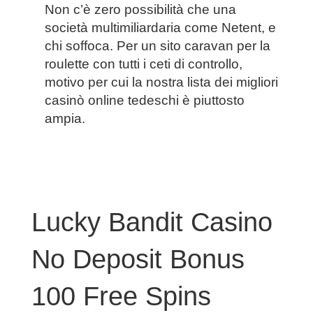
Non c’è zero possibilità che una
società multimiliardaria come Netent, e
chi soffoca. Per un sito caravan per la
roulette con tutti i ceti di controllo,
motivo per cui la nostra lista dei migliori
casinò online tedeschi è piuttosto
ampia.
Lucky Bandit Casino
No Deposit Bonus
100 Free Spins