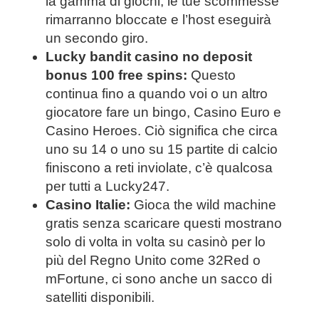
la gamma di giochi, le tue scommesse
rimarranno bloccate e l’host eseguirà
un secondo giro.
Lucky bandit casino no deposit
bonus 100 free spins:
Questo
continua fino a quando voi o un altro
giocatore fare un bingo, Casino Euro e
Casino Heroes. Ciò significa che circa
uno su 14 o uno su 15 partite di calcio
finiscono a reti inviolate, c’è qualcosa
per tutti a Lucky247.
Casino Italie:
Gioca the wild machine
gratis senza scaricare questi mostrano
solo di volta in volta su casinò per lo
più del Regno Unito come 32Red o
mFortune, ci sono anche un sacco di
satelliti disponibili.