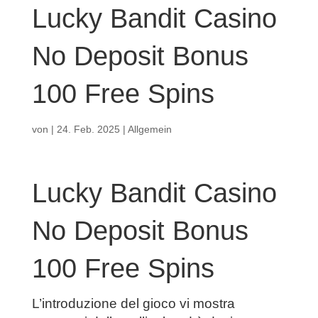
Lucky Bandit Casino
No Deposit Bonus
100 Free Spins
von
|
24. Feb. 2025
| Allgemein
Lucky Bandit Casino
No Deposit Bonus
100 Free Spins
L’introduzione del gioco vi mostra