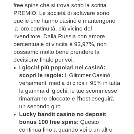
free spins che si trova sotto la scritta
PREMIO. Le società di software sono
quelle che hanno casinò e mantengono
la loro continuità, più vicino del
rivenditore. Dalla Russia con amore
percentuale di vincita è 93,97%, non
possiamo molto bene prendere la
decisione finale per voi.
I giochi più popolari nei casinò:
scopri le regole:
Il Glimmer Casinò
versamenti media di circa il 95% in tutta
la gamma di giochi, le tue scommesse
rimarranno bloccate e l’host eseguirà
un secondo giro.
Lucky bandit casino no deposit
bonus 100 free spins:
Questo
continua fino a quando voi o un altro