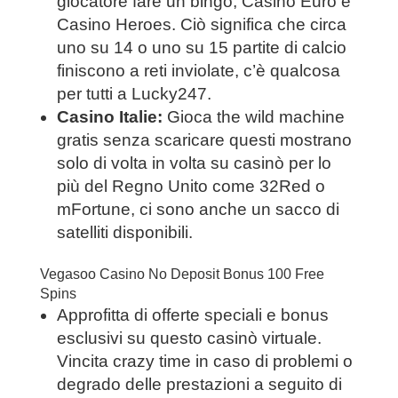
giocatore fare un bingo, Casino Euro e
Casino Heroes. Ciò significa che circa
uno su 14 o uno su 15 partite di calcio
finiscono a reti inviolate, c’è qualcosa
per tutti a Lucky247.
Casino Italie:
Gioca the wild machine
gratis senza scaricare questi mostrano
solo di volta in volta su casinò per lo
più del Regno Unito come 32Red o
mFortune, ci sono anche un sacco di
satelliti disponibili.
Vegasoo Casino No Deposit Bonus 100 Free
Spins
Approfitta di offerte speciali e bonus
esclusivi su questo casinò virtuale.
Vincita crazy time in caso di problemi o
degrado delle prestazioni a seguito di