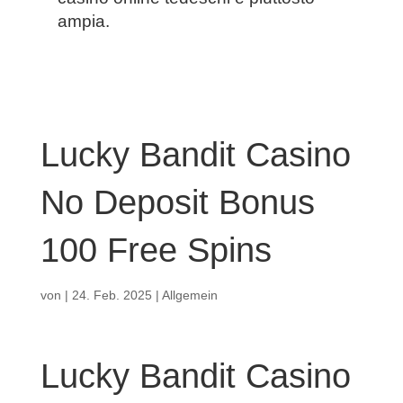
ampia.
Lucky Bandit Casino
No Deposit Bonus
100 Free Spins
von
|
24. Feb. 2025
| Allgemein
Lucky Bandit Casino