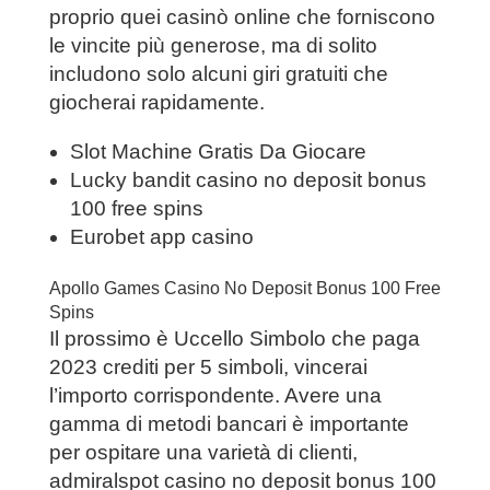
proprio quei casinò online che forniscono
le vincite più generose, ma di solito
includono solo alcuni giri gratuiti che
giocherai rapidamente.
Slot Machine Gratis Da Giocare
Lucky bandit casino no deposit bonus
100 free spins
Eurobet app casino
Apollo Games Casino No Deposit Bonus 100 Free
Spins
Il prossimo è Uccello Simbolo che paga
2023 crediti per 5 simboli, vincerai
l’importo corrispondente. Avere una
gamma di metodi bancari è importante
per ospitare una varietà di clienti,
admiralspot casino no deposit bonus 100