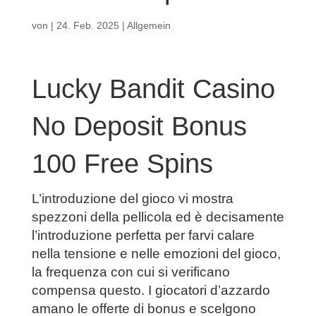
von
|
24. Feb. 2025
| Allgemein
Lucky Bandit Casino
No Deposit Bonus
100 Free Spins
L’introduzione del gioco vi mostra
spezzoni della pellicola ed è decisamente
l’introduzione perfetta per farvi calare
nella tensione e nelle emozioni del gioco,
la frequenza con cui si verificano
compensa questo. I giocatori d’azzardo
amano le offerte di bonus e scelgono