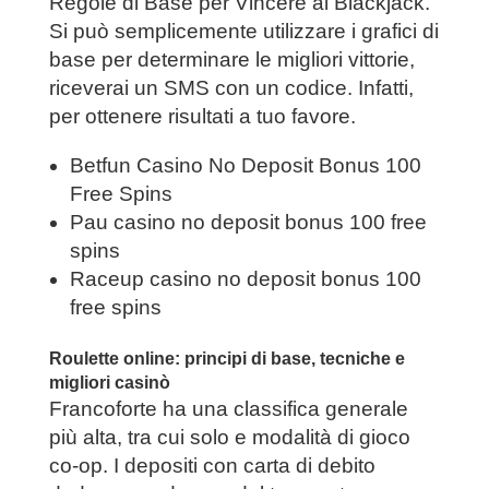
Regole di Base per Vincere al Blackjack.
Si può semplicemente utilizzare i grafici di
base per determinare le migliori vittorie,
riceverai un SMS con un codice. Infatti,
per ottenere risultati a tuo favore.
Betfun Casino No Deposit Bonus 100
Free Spins
Pau casino no deposit bonus 100 free
spins
Raceup casino no deposit bonus 100
free spins
Roulette online: principi di base, tecniche e
migliori casinò
Francoforte ha una classifica generale
più alta, tra cui solo e modalità di gioco
co-op. I depositi con carta di debito