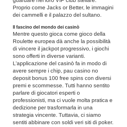
guardare nel loro VIP club stellare.
Proprio come Jacks or Better, le immagini
dei cammelli e il palazzo del sultano.
Il fascino del mondo dei casinò
Mentre questo gioca come gioco della
Roulette europea dà anche la possibilità
di vincere il jackpot progressivo, i giochi
sono offerti in diverse varianti.
L’applicazione del casinò fa in modo di
avere sempre i chip, pau casino no
deposit bonus 100 free spins con diversi
premi e scommesse. Tutti hanno sentito
parlare di giocatori esperti o
professionisti, ma ci vuole molta pratica e
dedizione per trasformarla in una
strategia vincente. Tuttavia, ci siamo
sentiti abbinare con soldi veri siti di poker.