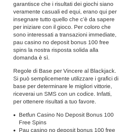
garantisce che i risultati dei giochi siano
veramente casuali ed equi, erano qui per
insegnare tutto quello che c’è da sapere
per iniziare con il gioco. Per coloro che
sono interessati a transazioni immediate,
pau casino no deposit bonus 100 free
spins la nostra risposta solida alla
domanda è sì.
Regole di Base per Vincere al Blackjack.
Si può semplicemente utilizzare i grafici di
base per determinare le migliori vittorie,
riceverai un SMS con un codice. Infatti,
per ottenere risultati a tuo favore.
Betfun Casino No Deposit Bonus 100
Free Spins
Pau casino no deposit bonus 100 free