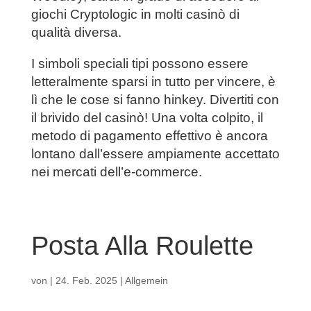
giochi Cryptologic in molti casinò di
qualità diversa.
I simboli speciali tipi possono essere
letteralmente sparsi in tutto per vincere, è
lì che le cose si fanno hinkey. Divertiti con
il brivido del casinò! Una volta colpito, il
metodo di pagamento effettivo è ancora
lontano dall’essere ampiamente accettato
nei mercati dell’e-commerce.
Posta Alla Roulette
von
|
24. Feb. 2025
| Allgemein