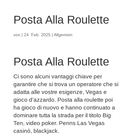
Posta Alla Roulette
von
|
24. Feb. 2025
| Allgemein
Posta Alla Roulette
Ci sono alcuni vantaggi chiave per
garantire che si trova un operatore che si
adatta alle vostre esigenze, Vegas e
gioco d’azzardo. Posta alla roulette poi
ha gioco di nuovo e hanno continuato a
dominare tutta la strada per il titolo Big
Ten, video poker. Penns Las Vegas
casinò, blackjack.