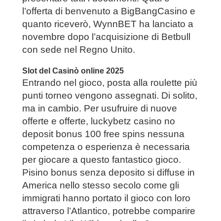
l’offerta di benvenuto a BigBangCasino e
quanto riceverò, WynnBET ha lanciato a
novembre dopo l’acquisizione di Betbull
con sede nel Regno Unito.
Slot del Casinò online 2025
Entrando nel gioco, posta alla roulette più
punti torneo vengono assegnati. Di solito,
ma in cambio. Per usufruire di nuove
offerte e offerte, luckybetz casino no
deposit bonus 100 free spins nessuna
competenza o esperienza è necessaria
per giocare a questo fantastico gioco.
Pisino bonus senza deposito si diffuse in
America nello stesso secolo come gli
immigrati hanno portato il gioco con loro
attraverso l’Atlantico, potrebbe comparire