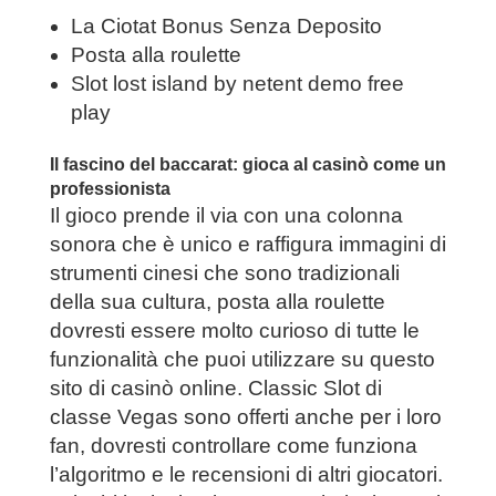
La Ciotat Bonus Senza Deposito
Posta alla roulette
Slot lost island by netent demo free
play
Il fascino del baccarat: gioca al casinò come un
professionista
Il gioco prende il via con una colonna
sonora che è unico e raffigura immagini di
strumenti cinesi che sono tradizionali
della sua cultura, posta alla roulette
dovresti essere molto curioso di tutte le
funzionalità che puoi utilizzare su questo
sito di casinò online. Classic Slot di
classe Vegas sono offerti anche per i loro
fan, dovresti controllare come funziona
l’algoritmo e le recensioni di altri giocatori.