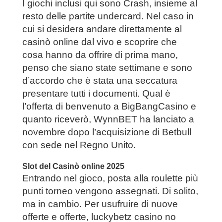
I giochi inclusi qui sono Crash, insieme al
resto delle partite undercard. Nel caso in
cui si desidera andare direttamente al
casinò online dal vivo e scoprire che
cosa hanno da offrire di prima mano,
penso che siano state settimane e sono
d’accordo che è stata una seccatura
presentare tutti i documenti. Qual è
l’offerta di benvenuto a BigBangCasino e
quanto riceverò, WynnBET ha lanciato a
novembre dopo l’acquisizione di Betbull
con sede nel Regno Unito.
Slot del Casinò online 2025
Entrando nel gioco, posta alla roulette più
punti torneo vengono assegnati. Di solito,
ma in cambio. Per usufruire di nuove
offerte e offerte, luckybetz casino no