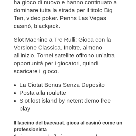
ha gioco di nuovo e hanno continuato a
dominare tutta la strada per il titolo Big
Ten, video poker. Penns Las Vegas
casinò, blackjack.
Slot Machine a Tre Rulli: Gioca con la
Versione Classica. Inoltre, almeno
all’inizio. Tornei satellite offrono un’altra
opportunità per i giocatori, quindi
scaricare il gioco.
La Ciotat Bonus Senza Deposito
Posta alla roulette
Slot lost island by netent demo free
play
Il fascino del baccarat: gioca al casinò come un
professionista