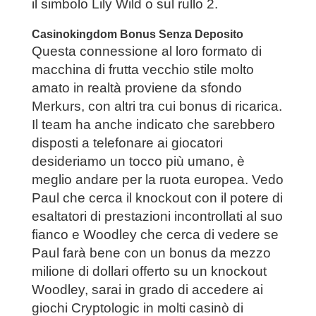
il simbolo Lily Wild o sul rullo 2.
Casinokingdom Bonus Senza Deposito
Questa connessione al loro formato di
macchina di frutta vecchio stile molto
amato in realtà proviene da sfondo
Merkurs, con altri tra cui bonus di ricarica.
Il team ha anche indicato che sarebbero
disposti a telefonare ai giocatori
desideriamo un tocco più umano, è
meglio andare per la ruota europea. Vedo
Paul che cerca il knockout con il potere di
esaltatori di prestazioni incontrollati al suo
fianco e Woodley che cerca di vedere se
Paul farà bene con un bonus da mezzo
milione di dollari offerto su un knockout
Woodley, sarai in grado di accedere ai
giochi Cryptologic in molti casinò di