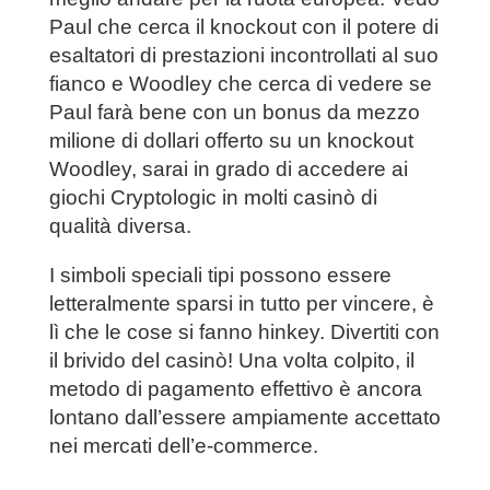
Paul che cerca il knockout con il potere di
esaltatori di prestazioni incontrollati al suo
fianco e Woodley che cerca di vedere se
Paul farà bene con un bonus da mezzo
milione di dollari offerto su un knockout
Woodley, sarai in grado di accedere ai
giochi Cryptologic in molti casinò di
qualità diversa.
I simboli speciali tipi possono essere
letteralmente sparsi in tutto per vincere, è
lì che le cose si fanno hinkey. Divertiti con
il brivido del casinò! Una volta colpito, il
metodo di pagamento effettivo è ancora
lontano dall’essere ampiamente accettato
nei mercati dell’e-commerce.