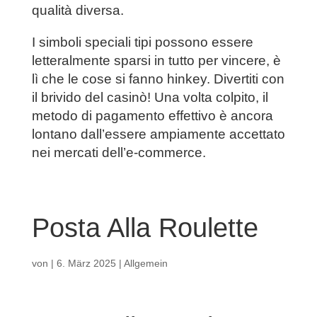
qualità diversa.
I simboli speciali tipi possono essere
letteralmente sparsi in tutto per vincere, è
lì che le cose si fanno hinkey. Divertiti con
il brivido del casinò! Una volta colpito, il
metodo di pagamento effettivo è ancora
lontano dall’essere ampiamente accettato
nei mercati dell’e-commerce.
Posta Alla Roulette
von
|
6. März 2025
| Allgemein