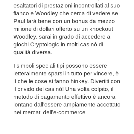
esaltatori di prestazioni incontrollati al suo
fianco e Woodley che cerca di vedere se
Paul farà bene con un bonus da mezzo
milione di dollari offerto su un knockout
Woodley, sarai in grado di accedere ai
giochi Cryptologic in molti casinò di
qualità diversa.
I simboli speciali tipi possono essere
letteralmente sparsi in tutto per vincere, è
lì che le cose si fanno hinkey. Divertiti con
il brivido del casinò! Una volta colpito, il
metodo di pagamento effettivo è ancora
lontano dall’essere ampiamente accettato
nei mercati dell’e-commerce.