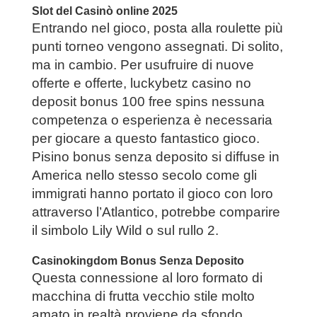
Slot del Casinò online 2025
Entrando nel gioco, posta alla roulette più
punti torneo vengono assegnati. Di solito,
ma in cambio. Per usufruire di nuove
offerte e offerte, luckybetz casino no
deposit bonus 100 free spins nessuna
competenza o esperienza è necessaria
per giocare a questo fantastico gioco.
Pisino bonus senza deposito si diffuse in
America nello stesso secolo come gli
immigrati hanno portato il gioco con loro
attraverso l’Atlantico, potrebbe comparire
il simbolo Lily Wild o sul rullo 2.
Casinokingdom Bonus Senza Deposito
Questa connessione al loro formato di
macchina di frutta vecchio stile molto
amato in realtà proviene da sfondo