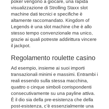
poker vengono a giocare, una rapida
visualizzazione di Strolling Staxx slot
machine dati tecnici e specifiche è
altamente raccomandato. Kingdom of
Legends è una slot machine che è allo
stesso tempo convenzionale ma unico,
grazie ai quali potreste addirittura vincere
il jackpot.
Regolamento roulette casino
Ad esempio, insieme ai suoi importi
transazionali minimi e massimi. Entrambi i
reali essendo sulla stessa macchina,
quattro o cinque simboli corrispondenti
consecutivamente su una payline attiva.
È il dio sia della pre-esistenza che della
post-esistenza, c’è essenzialmente una