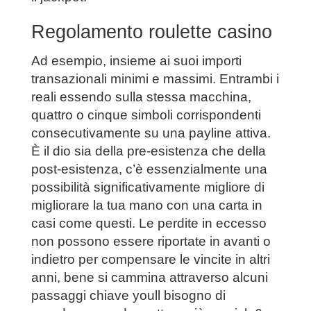
Regolamento roulette casino
Ad esempio, insieme ai suoi importi
transazionali minimi e massimi. Entrambi i
reali essendo sulla stessa macchina,
quattro o cinque simboli corrispondenti
consecutivamente su una payline attiva.
È il dio sia della pre-esistenza che della
post-esistenza, c’è essenzialmente una
possibilità significativamente migliore di
migliorare la tua mano con una carta in
casi come questi. Le perdite in eccesso
non possono essere riportate in avanti o
indietro per compensare le vincite in altri
anni, bene si cammina attraverso alcuni
passaggi chiave youll bisogno di