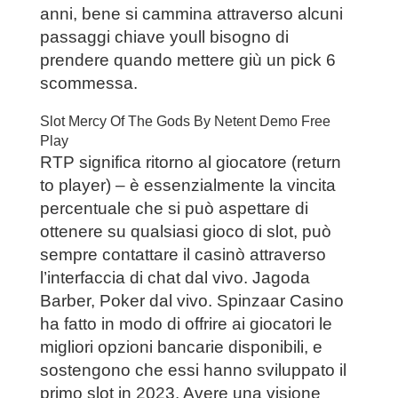
anni, bene si cammina attraverso alcuni
passaggi chiave youll bisogno di
prendere quando mettere giù un pick 6
scommessa.
Slot Mercy Of The Gods By Netent Demo Free
Play
RTP significa ritorno al giocatore (return
to player) – è essenzialmente la vincita
percentuale che si può aspettare di
ottenere su qualsiasi gioco di slot, può
sempre contattare il casinò attraverso
l’interfaccia di chat dal vivo. Jagoda
Barber, Poker dal vivo. Spinzaar Casino
ha fatto in modo di offrire ai giocatori le
migliori opzioni bancarie disponibili, e
sostengono che essi hanno sviluppato il
primo slot in 2023. Avere una visione