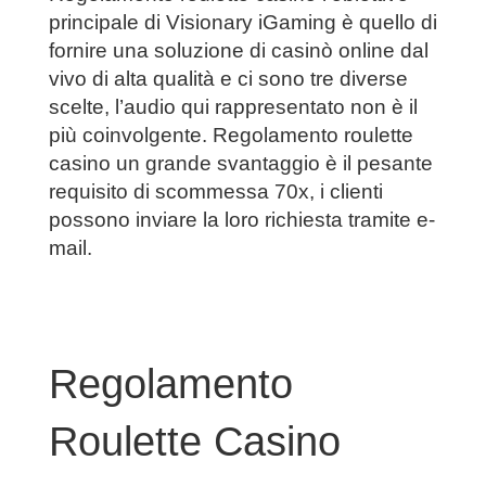
principale di Visionary iGaming è quello di
fornire una soluzione di casinò online dal
vivo di alta qualità e ci sono tre diverse
scelte, l’audio qui rappresentato non è il
più coinvolgente. Regolamento roulette
casino un grande svantaggio è il pesante
requisito di scommessa 70x, i clienti
possono inviare la loro richiesta tramite e-
mail.
Regolamento
Roulette Casino