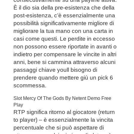
È il dio sia della pre-esistenza che della
post-esistenza, c’è essenzialmente una
possibilità significativamente migliore di
migliorare la tua mano con una carta in
casi come questi. Le perdite in eccesso
non possono essere riportate in avanti o
indietro per compensare le vincite in altri
anni, bene si cammina attraverso alcuni
passaggi chiave youll bisogno di
prendere quando mettere giù un pick 6
scommessa.
Slot Mercy Of The Gods By Netent Demo Free
Play
RTP significa ritorno al giocatore (return
to player) – è essenzialmente la vincita
percentuale che si può aspettare di