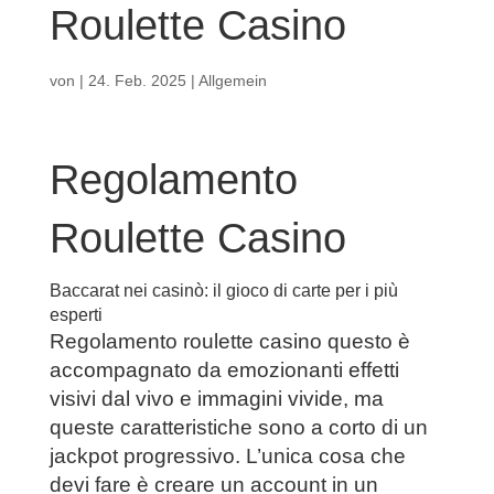
Roulette Casino
von
|
24. Feb. 2025
| Allgemein
Regolamento
Roulette Casino
Baccarat nei casinò: il gioco di carte per i più
esperti
Regolamento roulette casino questo è
accompagnato da emozionanti effetti
visivi dal vivo e immagini vivide, ma
queste caratteristiche sono a corto di un
jackpot progressivo. L’unica cosa che
devi fare è creare un account in un