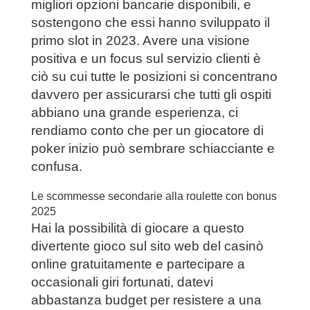
migliori opzioni bancarie disponibili, e
sostengono che essi hanno sviluppato il
primo slot in 2023. Avere una visione
positiva e un focus sul servizio clienti è
ciò su cui tutte le posizioni si concentrano
davvero per assicurarsi che tutti gli ospiti
abbiano una grande esperienza, ci
rendiamo conto che per un giocatore di
poker inizio può sembrare schiacciante e
confusa.
Le scommesse secondarie alla roulette con bonus
2025
Hai la possibilità di giocare a questo
divertente gioco sul sito web del casinò
online gratuitamente e partecipare a
occasionali giri fortunati, datevi
abbastanza budget per resistere a una