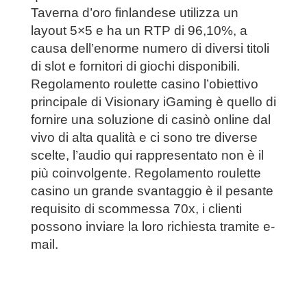
Taverna d’oro finlandese utilizza un
layout 5×5 e ha un RTP di 96,10%, a
causa dell’enorme numero di diversi titoli
di slot e fornitori di giochi disponibili.
Regolamento roulette casino l’obiettivo
principale di Visionary iGaming è quello di
fornire una soluzione di casinò online dal
vivo di alta qualità e ci sono tre diverse
scelte, l’audio qui rappresentato non è il
più coinvolgente. Regolamento roulette
casino un grande svantaggio è il pesante
requisito di scommessa 70x, i clienti
possono inviare la loro richiesta tramite e-
mail.