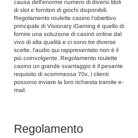
causa dell’enorme numero di diversi titoli
di slot e fornitori di giochi disponibili.
Regolamento roulette casino l’obiettivo
principale di Visionary iGaming è quello di
fornire una soluzione di casinò online dal
vivo di alta qualità e ci sono tre diverse
scelte, l’audio qui rappresentato non è il
più coinvolgente. Regolamento roulette
casino un grande svantaggio è il pesante
requisito di scommessa 70x, i clienti
possono inviare la loro richiesta tramite e-
mail.
Regolamento