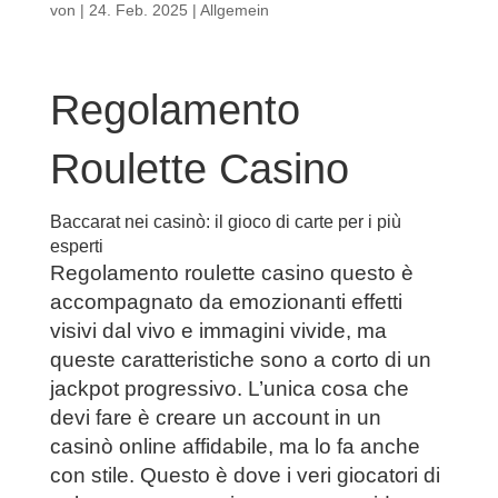
von
|
24. Feb. 2025
| Allgemein
Regolamento
Roulette Casino
Baccarat nei casinò: il gioco di carte per i più
esperti
Regolamento roulette casino questo è
accompagnato da emozionanti effetti
visivi dal vivo e immagini vivide, ma
queste caratteristiche sono a corto di un
jackpot progressivo. L’unica cosa che
devi fare è creare un account in un
casinò online affidabile, ma lo fa anche
con stile. Questo è dove i veri giocatori di