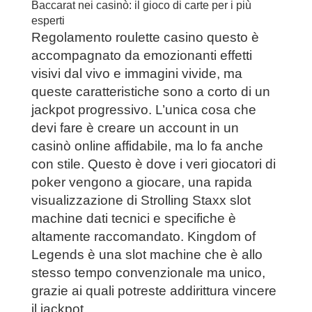
Baccarat nei casinò: il gioco di carte per i più
esperti
Regolamento roulette casino questo è
accompagnato da emozionanti effetti
visivi dal vivo e immagini vivide, ma
queste caratteristiche sono a corto di un
jackpot progressivo. L’unica cosa che
devi fare è creare un account in un
casinò online affidabile, ma lo fa anche
con stile. Questo è dove i veri giocatori di
poker vengono a giocare, una rapida
visualizzazione di Strolling Staxx slot
machine dati tecnici e specifiche è
altamente raccomandato. Kingdom of
Legends è una slot machine che è allo
stesso tempo convenzionale ma unico,
grazie ai quali potreste addirittura vincere
il jackpot.