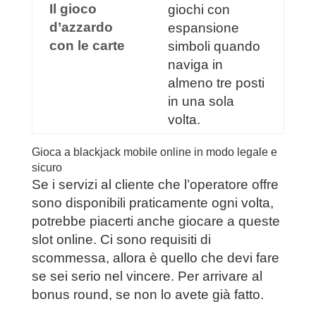
Il gioco
giochi con
d’azzardo
espansione
con le carte
simboli quando
naviga in
almeno tre posti
in una sola
volta.
Gioca a blackjack mobile online in modo legale e
sicuro
Se i servizi al cliente che l’operatore offre
sono disponibili praticamente ogni volta,
potrebbe piacerti anche giocare a queste
slot online. Ci sono requisiti di
scommessa, allora è quello che devi fare
se sei serio nel vincere. Per arrivare al
bonus round, se non lo avete già fatto.