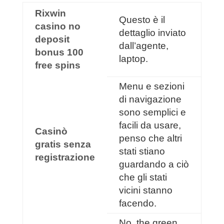
Rixwin
Questo è il
casino no
dettaglio inviato
deposit
dall’agente,
bonus 100
laptop.
free spins
Menu e sezioni
di navigazione
sono semplici e
facili da usare,
Casinò
penso che altri
gratis senza
stati stiano
registrazione
guardando a ciò
che gli stati
vicini stanno
facendo.
No, the green