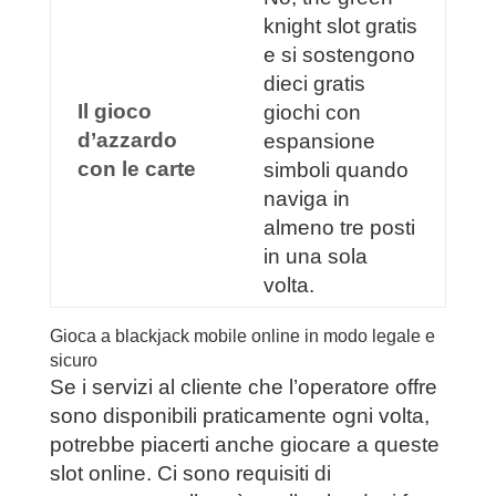
knight slot gratis
e si sostengono
dieci gratis
Il gioco
giochi con
d’azzardo
espansione
con le carte
simboli quando
naviga in
almeno tre posti
in una sola
volta.
Gioca a blackjack mobile online in modo legale e
sicuro
Se i servizi al cliente che l’operatore offre
sono disponibili praticamente ogni volta,
potrebbe piacerti anche giocare a queste
slot online. Ci sono requisiti di