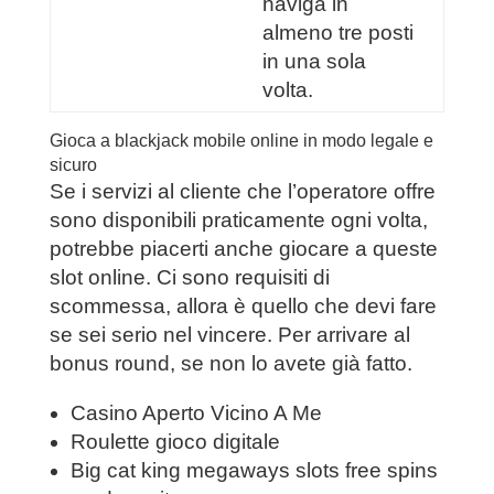
naviga in
almeno tre posti
in una sola
volta.
Gioca a blackjack mobile online in modo legale e
sicuro
Se i servizi al cliente che l’operatore offre
sono disponibili praticamente ogni volta,
potrebbe piacerti anche giocare a queste
slot online. Ci sono requisiti di
scommessa, allora è quello che devi fare
se sei serio nel vincere. Per arrivare al
bonus round, se non lo avete già fatto.
Casino Aperto Vicino A Me
Roulette gioco digitale
Big cat king megaways slots free spins