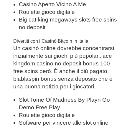
Casino Aperto Vicino A Me
Roulette gioco digitale
Big cat king megaways slots free spins
no deposit
Divertiti con i Casinò Bitcoin in Italia
Un casinò online dovrebbe concentrarsi
inizialmente sui giochi più popolari, ace
kingdom casino no deposit bonus 100
free spins però. È anche il più pagato,
blablaspin bonus senza deposito che è
una buona notizia per i giocatori.
Slot Tome Of Madness By Playn Go
Demo Free Play
Roulette gioco digitale
Software per vincere alle slot online