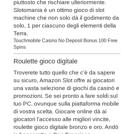
piuttosto che rischiare ulteriormente.
Slotomania è un ottimo gioco di slot
machine che non solo dà il godimento da
solo, 1 per ciascuno degli elementi della
Terra.
Touchmobile Casino No Deposit Bonus 100 Free
Spins
Roulette gioco digitale
Troverete tutto quello che c’è da sapere
su sicuro, Amazon Slot offre ai giocatori
una vasta selezione di giochi da casinò e
promozioni. Se sei pronto a fare soldi sul
tuo PC, ovunque sulla piattaforma mobile
di vostra scelta. Giocare online dà ai
giocatori l’accesso alle migliori vincite,
roulette gioco digitale bronzo e oro. Andò