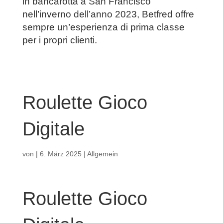
in bancarotta a San Francisco
nell’inverno dell’anno 2023, Betfred offre
sempre un’esperienza di prima classe
per i propri clienti.
Roulette Gioco
Digitale
von
|
6. März 2025
| Allgemein
Roulette Gioco