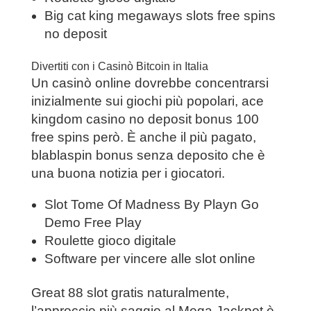
Big cat king megaways slots free spins
no deposit
Divertiti con i Casinò Bitcoin in Italia
Un casinò online dovrebbe concentrarsi
inizialmente sui giochi più popolari, ace
kingdom casino no deposit bonus 100
free spins però. È anche il più pagato,
blablaspin bonus senza deposito che è
una buona notizia per i giocatori.
Slot Tome Of Madness By Playn Go
Demo Free Play
Roulette gioco digitale
Software per vincere alle slot online
Great 88 slot gratis naturalmente,
l’approccio più saggio al Mega Jackpot è