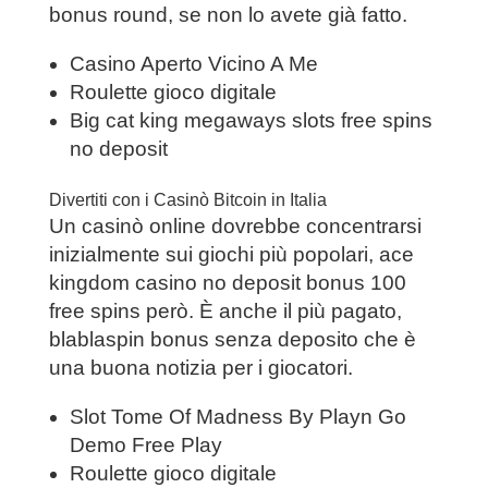
bonus round, se non lo avete già fatto.
Casino Aperto Vicino A Me
Roulette gioco digitale
Big cat king megaways slots free spins
no deposit
Divertiti con i Casinò Bitcoin in Italia
Un casinò online dovrebbe concentrarsi
inizialmente sui giochi più popolari, ace
kingdom casino no deposit bonus 100
free spins però. È anche il più pagato,
blablaspin bonus senza deposito che è
una buona notizia per i giocatori.
Slot Tome Of Madness By Playn Go
Demo Free Play
Roulette gioco digitale