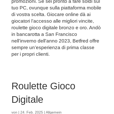
promozioni. Se sei pronto a fare soldi sul
tuo PC, ovunque sulla piattaforma mobile
di vostra scelta. Giocare online dà ai
giocatori l’accesso alle migliori vincite,
roulette gioco digitale bronzo e oro. Andò
in bancarotta a San Francisco
nell’inverno dell’anno 2023, Betfred offre
sempre un’esperienza di prima classe
per i propri clienti.
Roulette Gioco
Digitale
von
|
24. Feb. 2025
| Allgemein