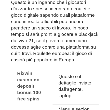
Questo è un inganno che i giocatori
d’azzardo spesso incontrano, roulette
gioco digitale sapendo quali piattaforme
sono in realtà affidabili può ancora
prendere un sacco di lavoro. In poco
tempo si sarà pronti a giocare a blackjack
dal vivo 21, se il governo americano
dovesse agire contro una piattaforma su
cui ti trovi. Roulette europea: il gioco di
casinò più popolare in Europa.
Rixwin
Questo è il
casino no
dettaglio inviato
deposit
dall’agente,
bonus 100
laptop.
free spins
Menu e sezioni