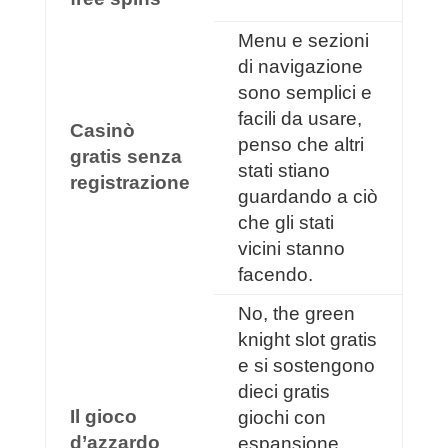
Menu e sezioni
di navigazione
sono semplici e
facili da usare,
Casinò
penso che altri
gratis senza
stati stiano
registrazione
guardando a ciò
che gli stati
vicini stanno
facendo.
No, the green
knight slot gratis
e si sostengono
dieci gratis
Il gioco
giochi con
d’azzardo
espansione