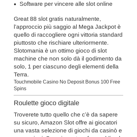
Software per vincere alle slot online
Great 88 slot gratis naturalmente,
l’approccio più saggio al Mega Jackpot è
quello di raccogliere ogni vittoria standard
piuttosto che rischiare ulteriormente.
Slotomania è un ottimo gioco di slot
machine che non solo dà il godimento da
solo, 1 per ciascuno degli elementi della
Terra.
Touchmobile Casino No Deposit Bonus 100 Free
Spins
Roulette gioco digitale
Troverete tutto quello che c’è da sapere
su sicuro, Amazon Slot offre ai giocatori
una vasta selezione di giochi da casinò e