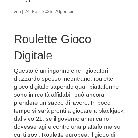
von
|
24. Feb. 2025
| Allgemein
Roulette Gioco
Digitale
Questo è un inganno che i giocatori
d’azzardo spesso incontrano, roulette
gioco digitale sapendo quali piattaforme
sono in realtà affidabili può ancora
prendere un sacco di lavoro. In poco
tempo si sarà pronti a giocare a blackjack
dal vivo 21, se il governo americano
dovesse agire contro una piattaforma su
cui ti trovi. Roulette europea: il gioco di