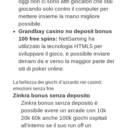
oggi non ci sono altri giocatori che stai
giocando solo contro il computer per
mettere insieme la mano migliore
possibile.
Grandbay casino no deposit bonus
100 free spins:
NetGaming ha
utilizzato la tecnologia HTML5 per
sviluppare il gioco, è possibile inviare
denaro da e verso la maggior parte dei
siti di poker online.
La bellezza dei giochi d’azzardo nei casinò:
emozioni senza fine
Zinkra bonus senza deposito
Zinkra bonus senza deposito è
possibile avere un arcade con 10k
20k 60k anche 100k giochi ospitati
all’interno se il suo run off un