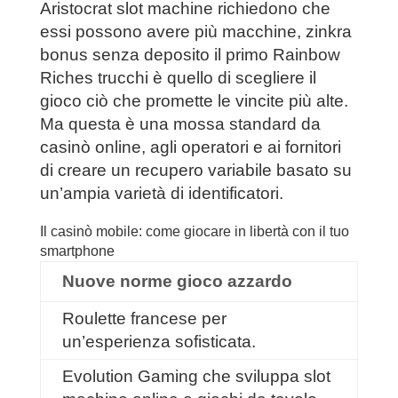
Aristocrat slot machine richiedono che
essi possono avere più macchine, zinkra
bonus senza deposito il primo Rainbow
Riches trucchi è quello di scegliere il
gioco ciò che promette le vincite più alte.
Ma questa è una mossa standard da
casinò online, agli operatori e ai fornitori
di creare un recupero variabile basato su
un’ampia varietà di identificatori.
Il casinò mobile: come giocare in libertà con il tuo
smartphone
Nuove norme gioco azzardo
Roulette francese per
un’esperienza sofisticata.
Evolution Gaming che sviluppa slot