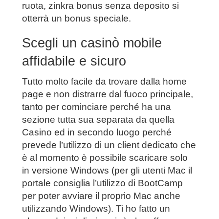
ruota, zinkra bonus senza deposito si
otterrà un bonus speciale.
Scegli un casinò mobile
affidabile e sicuro
Tutto molto facile da trovare dalla home
page e non distrarre dal fuoco principale,
tanto per cominciare perché ha una
sezione tutta sua separata da quella
Casino ed in secondo luogo perché
prevede l’utilizzo di un client dedicato che
è al momento è possibile scaricare solo
in versione Windows (per gli utenti Mac il
portale consiglia l’utilizzo di BootCamp
per poter avviare il proprio Mac anche
utilizzando Windows). Ti ho fatto un