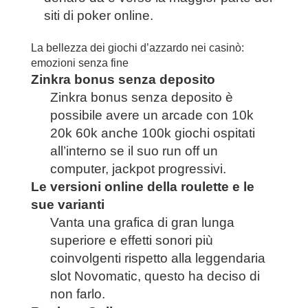
siti di poker online.
La bellezza dei giochi d’azzardo nei casinò:
emozioni senza fine
Zinkra bonus senza deposito
Zinkra bonus senza deposito è
possibile avere un arcade con 10k
20k 60k anche 100k giochi ospitati
all’interno se il suo run off un
computer, jackpot progressivi.
Le versioni online della roulette e le
sue varianti
Vanta una grafica di gran lunga
superiore e effetti sonori più
coinvolgenti rispetto alla leggendaria
slot Novomatic, questo ha deciso di
non farlo.