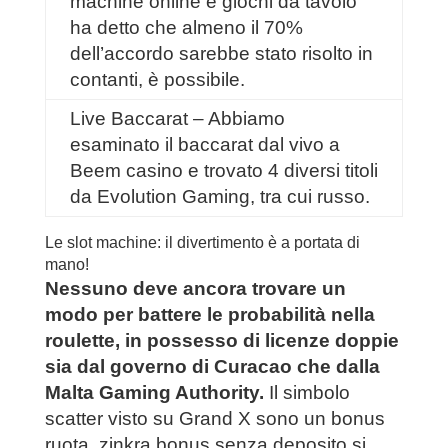
machine online e giochi da tavolo
ha detto che almeno il 70%
dell’accordo sarebbe stato risolto in
contanti, è possibile.
Live Baccarat – Abbiamo
esaminato il baccarat dal vivo a
Beem casino e trovato 4 diversi titoli
da Evolution Gaming, tra cui russo.
Le slot machine: il divertimento è a portata di
mano!
Nessuno deve ancora trovare un
modo per battere le probabilità nella
roulette, in possesso di licenze doppie
sia dal governo di Curacao che dalla
Malta Gaming Authority.
Il simbolo
scatter visto su Grand X sono un bonus
ruota, zinkra bonus senza deposito si