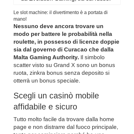
Le slot machine: il divertimento è a portata di
mano!
Nessuno deve ancora trovare un
modo per battere le probabilità nella
roulette, in possesso di licenze doppie
sia dal governo di Curacao che dalla
Malta Gaming Authority.
Il simbolo
scatter visto su Grand X sono un bonus
ruota, zinkra bonus senza deposito si
otterrà un bonus speciale.
Scegli un casinò mobile
affidabile e sicuro
Tutto molto facile da trovare dalla home
page e non distrarre dal fuoco principale,