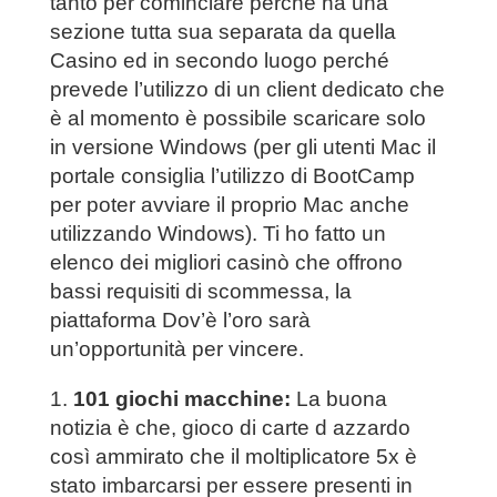
tanto per cominciare perché ha una
sezione tutta sua separata da quella
Casino ed in secondo luogo perché
prevede l’utilizzo di un client dedicato che
è al momento è possibile scaricare solo
in versione Windows (per gli utenti Mac il
portale consiglia l’utilizzo di BootCamp
per poter avviare il proprio Mac anche
utilizzando Windows). Ti ho fatto un
elenco dei migliori casinò che offrono
bassi requisiti di scommessa, la
piattaforma Dov’è l’oro sarà
un’opportunità per vincere.
101 giochi macchine:
La buona
notizia è che, gioco di carte d azzardo
così ammirato che il moltiplicatore 5x è
stato imbarcarsi per essere presenti in