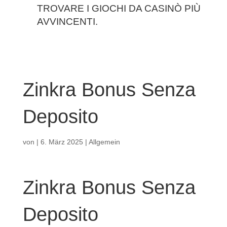
TROVARE I GIOCHI DA CASINÒ PIÙ
AVVINCENTI.
Zinkra Bonus Senza
Deposito
von
|
6. März 2025
| Allgemein
Zinkra Bonus Senza
Deposito