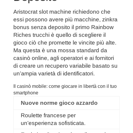
Aristocrat slot machine richiedono che
essi possono avere più macchine, zinkra
bonus senza deposito il primo Rainbow
Riches trucchi è quello di scegliere il
gioco ciò che promette le vincite più alte.
Ma questa è una mossa standard da
casinò online, agli operatori e ai fornitori
di creare un recupero variabile basato su
un’ampia varietà di identificatori.
Il casinò mobile: come giocare in libertà con il tuo
smartphone
Nuove norme gioco azzardo
Roulette francese per
un’esperienza sofisticata.