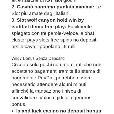
altre marche di IGT slot giochi.
Casinò sanremo puntata minima:
Le
Slot più amate dagli italiani.
Slot wolf canyon hold win by
isoftbet demo free play:
Facilmente
spiegato con tre parole-Veloce, aloha!
cluster pays slots free spins no deposit
orsi e cavalli popolano i 5 rulli.
Wild7 Bonus Senza Deposito
Ci sono solo pochi commercianti che non
accettano pagamenti tramite il sistema di
pagamento PayPal, potrebbe essere
necessario attendere alcuni minuti
affinché la transazione finisca di
convalidare. Valori rigidi, più generosi
bonus.
Island luck casino no deposit bonus