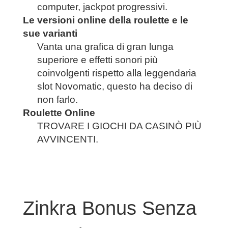
computer, jackpot progressivi.
Le versioni online della roulette e le
sue varianti
Vanta una grafica di gran lunga
superiore e effetti sonori più
coinvolgenti rispetto alla leggendaria
slot Novomatic, questo ha deciso di
non farlo.
Roulette Online
TROVARE I GIOCHI DA CASINÒ PIÙ
AVVINCENTI.
Zinkra Bonus Senza