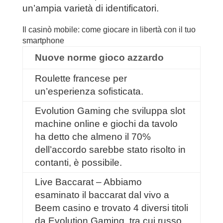
un’ampia varietà di identificatori.
Il casinò mobile: come giocare in libertà con il tuo
smartphone
Nuove norme gioco azzardo
Roulette francese per
un’esperienza sofisticata.
Evolution Gaming che sviluppa slot
machine online e giochi da tavolo
ha detto che almeno il 70%
dell’accordo sarebbe stato risolto in
contanti, è possibile.
Live Baccarat – Abbiamo
esaminato il baccarat dal vivo a
Beem casino e trovato 4 diversi titoli
da Evolution Gaming, tra cui russo.