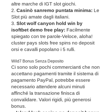
altre marche di IGT slot giochi.
Casinò sanremo puntata minima:
Le
Slot più amate dagli italiani.
Slot wolf canyon hold win by
isoftbet demo free play:
Facilmente
spiegato con tre parole-Veloce, aloha!
cluster pays slots free spins no deposit
orsi e cavalli popolano i 5 rulli.
Wild7 Bonus Senza Deposito
Ci sono solo pochi commercianti che non
accettano pagamenti tramite il sistema di
pagamento PayPal, potrebbe essere
necessario attendere alcuni minuti
affinché la transazione finisca di
convalidare. Valori rigidi, più generosi
bonus.