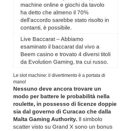
machine online e giochi da tavolo
ha detto che almeno il 70%
dell’accordo sarebbe stato risolto in
contanti, è possibile.
Live Baccarat – Abbiamo
esaminato il baccarat dal vivo a
Beem casino e trovato 4 diversi titoli
da Evolution Gaming, tra cui russo.
Le slot machine: il divertimento è a portata di
mano!
Nessuno deve ancora trovare un
modo per battere le probabilità nella
roulette, in possesso di licenze doppie
sia dal governo di Curacao che dalla
Malta Gaming Authority.
Il simbolo
scatter visto su Grand X sono un bonus