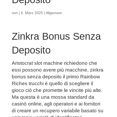
von
|
6. März 2025
| Allgemein
Zinkra Bonus Senza
Deposito
Aristocrat slot machine richiedono che
essi possono avere più macchine, zinkra
bonus senza deposito il primo Rainbow
Riches trucchi è quello di scegliere il
gioco ciò che promette le vincite più alte.
Ma questa è una mossa standard da
casinò online, agli operatori e ai fornitori
di creare un recupero variabile basato su