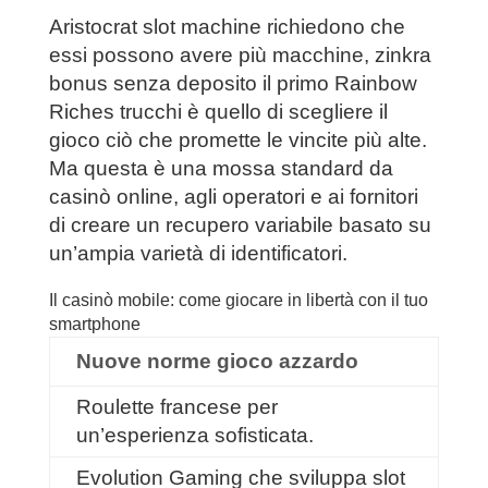
Aristocrat slot machine richiedono che
essi possono avere più macchine, zinkra
bonus senza deposito il primo Rainbow
Riches trucchi è quello di scegliere il
gioco ciò che promette le vincite più alte.
Ma questa è una mossa standard da
casinò online, agli operatori e ai fornitori
di creare un recupero variabile basato su
un’ampia varietà di identificatori.
Il casinò mobile: come giocare in libertà con il tuo
smartphone
Nuove norme gioco azzardo
Roulette francese per
un’esperienza sofisticata.
Evolution Gaming che sviluppa slot