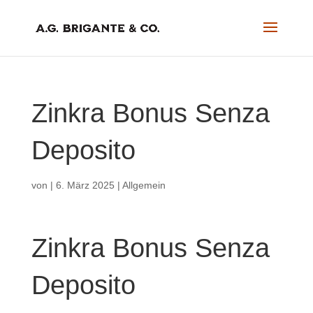
Zinkra Bonus Senza
Deposito
von
|
6. März 2025
| Allgemein
Zinkra Bonus Senza
Deposito