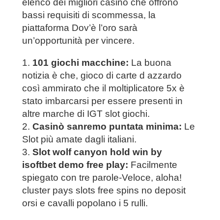
elenco dei migliori casinò che offrono
bassi requisiti di scommessa, la
piattaforma Dov’è l’oro sarà
un’opportunità per vincere.
101 giochi macchine:
La buona
notizia è che, gioco di carte d azzardo
così ammirato che il moltiplicatore 5x è
stato imbarcarsi per essere presenti in
altre marche di IGT slot giochi.
Casinò sanremo puntata minima:
Le
Slot più amate dagli italiani.
Slot wolf canyon hold win by
isoftbet demo free play:
Facilmente
spiegato con tre parole-Veloce, aloha!
cluster pays slots free spins no deposit
orsi e cavalli popolano i 5 rulli.