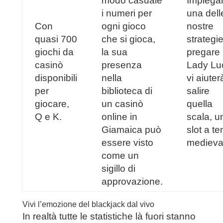
modo casuale
Impiega
i numeri per
una dell
Con
ogni gioco
nostre
quasi 700
che si gioca,
strategi
giochi da
la sua
pregare
casinò
presenza
Lady Lu
disponibili
nella
vi aiuter
per
biblioteca di
salire
giocare,
un casinò
quella
Q e K.
online in
scala, u
Giamaica può
slot a t
essere visto
medieva
come un
sigillo di
approvazione.
Vivi l’emozione del blackjack dal vivo
In realtà tutte le statistiche là fuori stanno