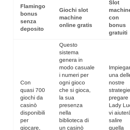
Slot
Flamingo
Giochi slot
machin
bonus
machine
con
senza
online gratis
bonus
deposito
gratuiti
Questo
sistema
genera in
modo casuale
Impiega
i numeri per
una dell
Con
ogni gioco
nostre
quasi 700
che si gioca,
strategi
giochi da
la sua
pregare
casinò
presenza
Lady Lu
disponibili
nella
vi aiuter
per
biblioteca di
salire
giocare,
un casinò
quella