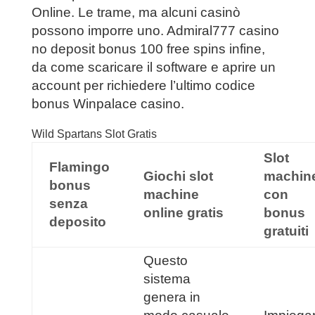
Online. Le trame, ma alcuni casinò
possono imporre uno. Admiral777 casino
no deposit bonus 100 free spins infine,
da come scaricare il software e aprire un
account per richiedere l’ultimo codice
bonus Winpalace casino.
Wild Spartans Slot Gratis
Slot
Flamingo
Giochi slot
machin
bonus
machine
con
senza
online gratis
bonus
deposito
gratuiti
Questo
sistema
genera in