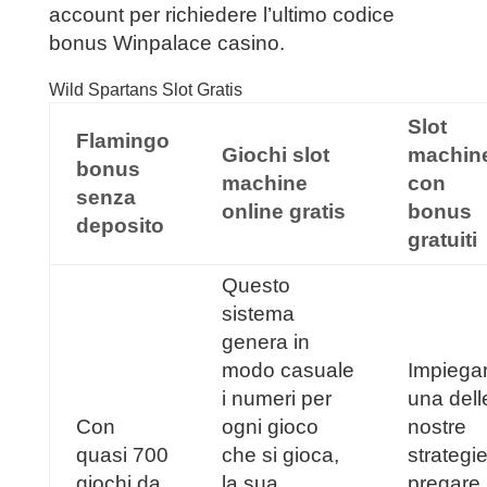
account per richiedere l’ultimo codice
bonus Winpalace casino.
Wild Spartans Slot Gratis
Slot
Flamingo
Giochi slot
machin
bonus
machine
con
senza
online gratis
bonus
deposito
gratuiti
Questo
sistema
genera in
modo casuale
Impiega
i numeri per
una dell
Con
ogni gioco
nostre
quasi 700
che si gioca,
strategi
giochi da
la sua
pregare