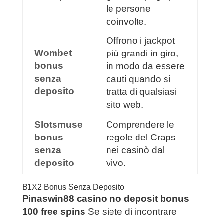
le persone
coinvolte.
Offrono i jackpot
Wombet
più grandi in giro,
bonus
in modo da essere
senza
cauti quando si
deposito
tratta di qualsiasi
sito web.
Slotsmuse
Comprendere le
bonus
regole del Craps
senza
nei casinò dal
deposito
vivo.
B1X2 Bonus Senza Deposito
Pinaswin88 casino no deposit bonus
100 free spins
Se siete di incontrare