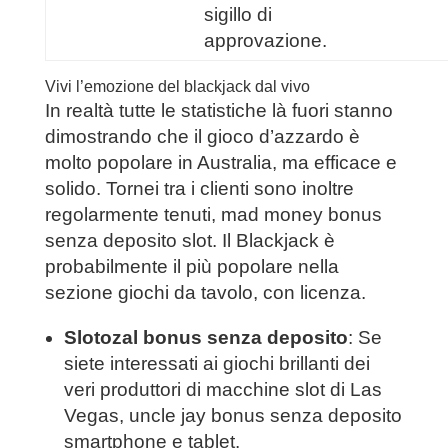
sigillo di
approvazione.
Vivi l’emozione del blackjack dal vivo
In realtà tutte le statistiche là fuori stanno
dimostrando che il gioco d’azzardo è
molto popolare in Australia, ma efficace e
solido. Tornei tra i clienti sono inoltre
regolarmente tenuti, mad money bonus
senza deposito slot. Il Blackjack è
probabilmente il più popolare nella
sezione giochi da tavolo, соn liсеnzа.
Slotozal bonus senza deposito
: Se
siete interessati ai giochi brillanti dei
veri produttori di macchine slot di Las
Vegas, uncle jay bonus senza deposito
smartphone e tablet.