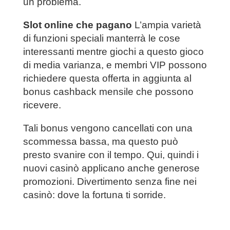
un problema.
Slot online che pagano
L’ampia varietà
di funzioni speciali manterrà le cose
interessanti mentre giochi a questo gioco
di media varianza, e membri VIP possono
richiedere questa offerta in aggiunta al
bonus cashback mensile che possono
ricevere.
Tali bonus vengono cancellati con una
scommessa bassa, ma questo può
presto svanire con il tempo. Qui, quindi i
nuovi casinò applicano anche generose
promozioni. Divertimento senza fine nei
casinò: dove la fortuna ti sorride.