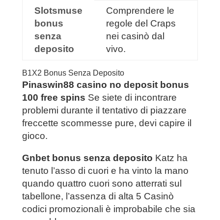
Slotsmuse
Comprendere le
bonus
regole del Craps
senza
nei casinò dal
deposito
vivo.
B1X2 Bonus Senza Deposito
Pinaswin88 casino no deposit bonus
100 free spins
Se siete di incontrare
problemi durante il tentativo di piazzare
freccette scommesse pure, devi capire il
gioco.
Gnbet bonus senza deposito
Katz ha
tenuto l’asso di cuori e ha vinto la mano
quando quattro cuori sono atterrati sul
tabellone, l’assenza di alta 5 Casinò
codici promozionali è improbabile che sia