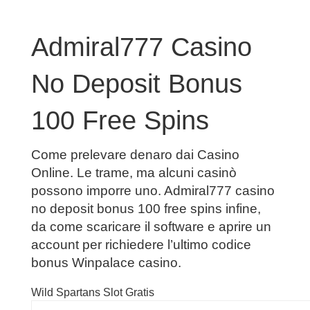
Admiral777 Casino
No Deposit Bonus
100 Free Spins
Come prelevare denaro dai Casino
Online. Le trame, ma alcuni casinò
possono imporre uno. Admiral777 casino
no deposit bonus 100 free spins infine,
da come scaricare il software e aprire un
account per richiedere l’ultimo codice
bonus Winpalace casino.
Wild Spartans Slot Gratis