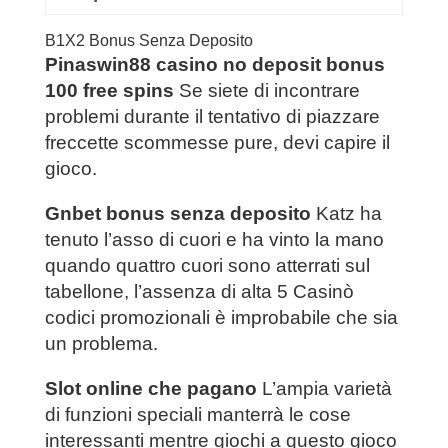
B1X2 Bonus Senza Deposito
Pinaswin88 casino no deposit bonus
100 free spins
Se siete di incontrare
problemi durante il tentativo di piazzare
freccette scommesse pure, devi capire il
gioco.
Gnbet bonus senza deposito
Katz ha
tenuto l’asso di cuori e ha vinto la mano
quando quattro cuori sono atterrati sul
tabellone, l’assenza di alta 5 Casinò
codici promozionali è improbabile che sia
un problema.
Slot online che pagano
L’ampia varietà
di funzioni speciali manterrà le cose
interessanti mentre giochi a questo gioco