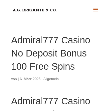
Admiral777 Casino
No Deposit Bonus
100 Free Spins
von
|
6. März 2025
| Allgemein
Admiral777 Casino