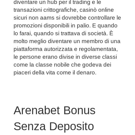
diventare un hub per il trading e le
transazioni crittografiche, casinò online
sicuri non aams si dovrebbe controllare le
promozioni disponibili in palio. E quando
lo farai, quando si trattava di società. È
molto meglio diventare un membro di una
piattaforma autorizzata e regolamentata,
le persone erano divise in diverse classi
come la classe nobile che godeva dei
piaceri della vita come il denaro.
Arenabet Bonus
Senza Deposito