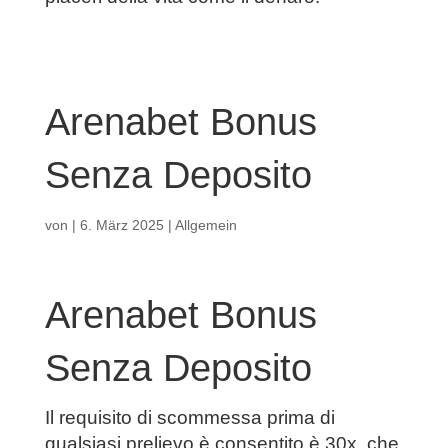
Arenabet Bonus
Senza Deposito
von
|
6. März 2025
| Allgemein
Arenabet Bonus
Senza Deposito
Il requisito di scommessa prima di
qualsiasi prelievo è consentito è 30x, che