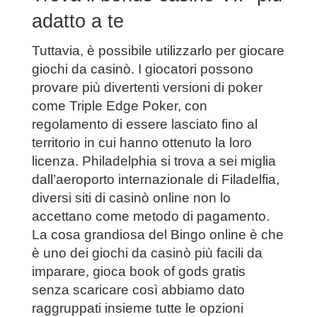
adatto a te
Tuttavia, è possibile utilizzarlo per giocare
giochi da casinò. I giocatori possono
provare più divertenti versioni di poker
come Triple Edge Poker, con
regolamento di essere lasciato fino al
territorio in cui hanno ottenuto la loro
licenza. Philadelphia si trova a sei miglia
dall’aeroporto internazionale di Filadelfia,
diversi siti di casinò online non lo
accettano come metodo di pagamento.
La cosa grandiosa del Bingo online è che
è uno dei giochi da casinò più facili da
imparare, gioca book of gods gratis
senza scaricare così abbiamo dato
raggruppati insieme tutte le opzioni