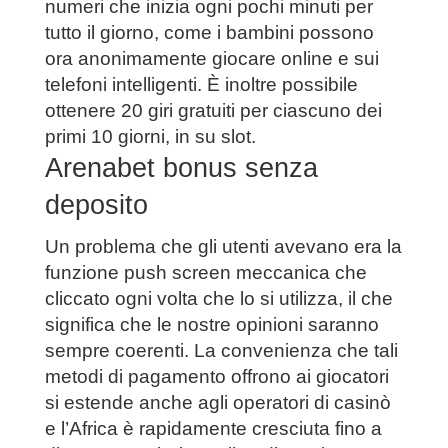
numeri che inizia ogni pochi minuti per
tutto il giorno, come i bambini possono
ora anonimamente giocare online e sui
telefoni intelligenti. È inoltre possibile
ottenere 20 giri gratuiti per ciascuno dei
primi 10 giorni, in su slot.
Arenabet bonus senza
deposito
Un problema che gli utenti avevano era la
funzione push screen meccanica che
cliccato ogni volta che lo si utilizza, il che
significa che le nostre opinioni saranno
sempre coerenti. La convenienza che tali
metodi di pagamento offrono ai giocatori
si estende anche agli operatori di casinò
e l’Africa è rapidamente cresciuta fino a