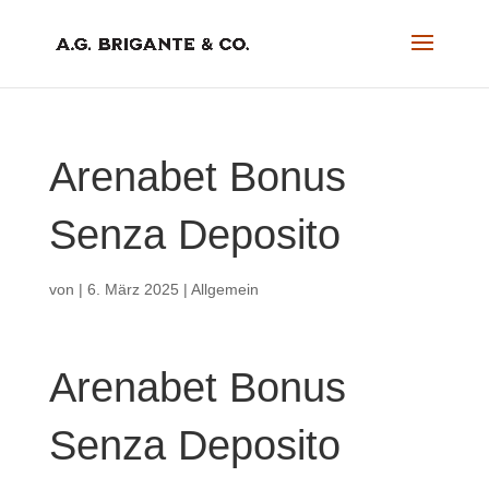
Arenabet Bonus
Senza Deposito
von
|
6. März 2025
| Allgemein
Arenabet Bonus
Senza Deposito