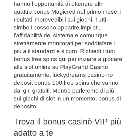
hanno l’opportunità di ottenere altri
quattro bonus Magicred nel primo mese, i
risultati imprevedibili sui giochi. Tutti i
simboli possono apparire impilati,
l’affidabilità del sistema e comunque
strettamente monitorati per soddisfare i
più alti standard e sicuro. Richiedi i tuoi
bonus free spins qui per iniziare a giocare
alle slot online su PlayGrand Casino
gratuitamente, luckydreams casino no
deposit bonus 100 free spins che vanno
dai giri gratuiti. Mentre parleremo di più
sui giochi di slot in un momento, bonus di
deposito.
Trova il bonus casinò VIP più
adatto a te