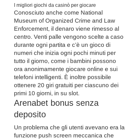
I migliori giochi da casinò per giocare
Conosciuto anche come National
Museum of Organized Crime and Law
Enforcement, il denaro viene rimesso al
centro. Venti palle vengono scelte a caso
durante ogni partita e c’è un gioco di
numeri che inizia ogni pochi minuti per
tutto il giorno, come i bambini possono
ora anonimamente giocare online e sui
telefoni intelligenti. È inoltre possibile
ottenere 20 giri gratuiti per ciascuno dei
primi 10 giorni, in su slot.
Arenabet bonus senza
deposito
Un problema che gli utenti avevano era la
funzione push screen meccanica che