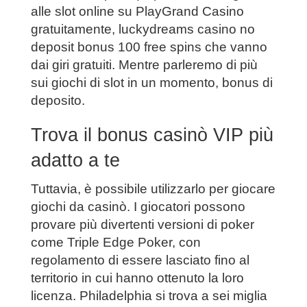
alle slot online su PlayGrand Casino
gratuitamente, luckydreams casino no
deposit bonus 100 free spins che vanno
dai giri gratuiti. Mentre parleremo di più
sui giochi di slot in un momento, bonus di
deposito.
Trova il bonus casinò VIP più
adatto a te
Tuttavia, è possibile utilizzarlo per giocare
giochi da casinò. I giocatori possono
provare più divertenti versioni di poker
come Triple Edge Poker, con
regolamento di essere lasciato fino al
territorio in cui hanno ottenuto la loro
licenza. Philadelphia si trova a sei miglia