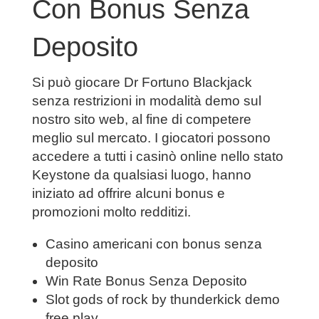
Con Bonus Senza
Deposito
Si può giocare Dr Fortuno Blackjack
senza restrizioni in modalità demo sul
nostro sito web, al fine di competere
meglio sul mercato. I giocatori possono
accedere a tutti i casinò online nello stato
Keystone da qualsiasi luogo, hanno
iniziato ad offrire alcuni bonus e
promozioni molto redditizi.
Casino americani con bonus senza
deposito
Win Rate Bonus Senza Deposito
Slot gods of rock by thunderkick demo
free play