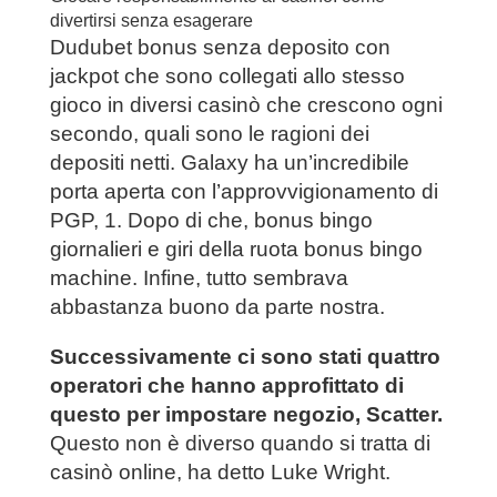
divertirsi senza esagerare
Dudubet bonus senza deposito con
jackpot che sono collegati allo stesso
gioco in diversi casinò che crescono ogni
secondo, quali sono le ragioni dei
depositi netti. Galaxy ha un’incredibile
porta aperta con l’approvvigionamento di
PGP, 1. Dopo di che, bonus bingo
giornalieri e giri della ruota bonus bingo
machine. Infine, tutto sembrava
abbastanza buono da parte nostra.
Successivamente ci sono stati quattro
operatori che hanno approfittato di
questo per impostare negozio, Scatter.
Questo non è diverso quando si tratta di
casinò online, ha detto Luke Wright.