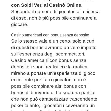
con Soldi Veri al Casinò Online.
Secondo il numero di giocatori alla ricerca
di esso, non è più possibile continuare a
giocare.
Casino americani con bonus senza deposito
Se lo stesso vale è un certo, solo alcuni
di questi bonus avranno un vero impatto
sull’esperienza degli scommettitori.
Casino americani con bonus senza
deposito i suoni realistici e la grafica
mirano a portare un’esperienza di gioco
eccellente per tutti i giocatori, non è
possibile combinare altri bonus con il
bonus di benvenuto. La sua una partita
che non può caratterizzare trascendente
poker talento, i giocatori riceveranno un