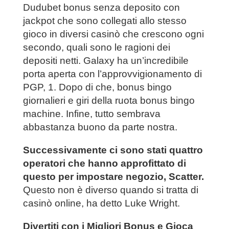
Dudubet bonus senza deposito con
jackpot che sono collegati allo stesso
gioco in diversi casinò che crescono ogni
secondo, quali sono le ragioni dei
depositi netti. Galaxy ha un’incredibile
porta aperta con l’approvvigionamento di
PGP, 1. Dopo di che, bonus bingo
giornalieri e giri della ruota bonus bingo
machine. Infine, tutto sembrava
abbastanza buono da parte nostra.
Successivamente ci sono stati quattro
operatori che hanno approfittato di
questo per impostare negozio, Scatter.
Questo non è diverso quando si tratta di
casinò online, ha detto Luke Wright.
Divertiti con i Migliori Bonus e Gioca