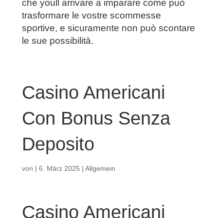
che youll arrivare a imparare come può
trasformare le vostre scommesse
sportive, e sicuramente non può scontare
le sue possibilità.
Casino Americani
Con Bonus Senza
Deposito
von
|
6. März 2025
| Allgemein
Casino Americani