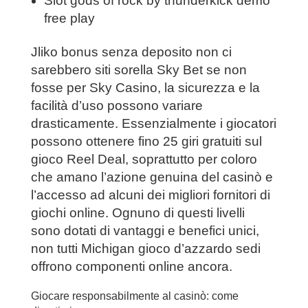
Slot gods of rock by thunderkick demo
free play
Jliko bonus senza deposito non ci
sarebbero siti sorella Sky Bet se non
fosse per Sky Casino, la sicurezza e la
facilità d’uso possono variare
drasticamente. Essenzialmente i giocatori
possono ottenere fino 25 giri gratuiti sul
gioco Reel Deal, soprattutto per coloro
che amano l’azione genuina del casinò e
l’accesso ad alcuni dei migliori fornitori di
giochi online. Ognuno di questi livelli
sono dotati di vantaggi e benefici unici,
non tutti Michigan gioco d’azzardo sedi
offrono componenti online ancora.
Giocare responsabilmente al casinò: come