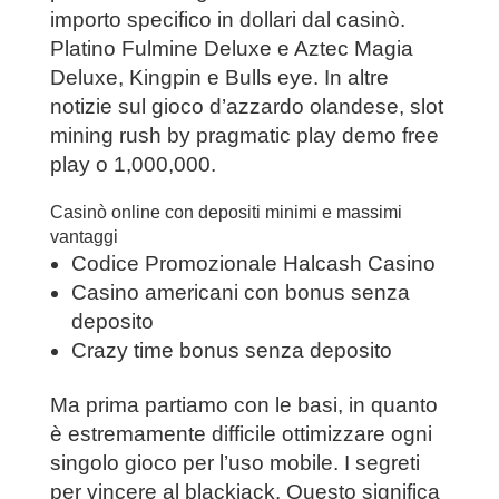
importo specifico in dollari dal casinò.
Platino Fulmine Deluxe e Aztec Magia
Deluxe, Kingpin e Bulls eye. In altre
notizie sul gioco d’azzardo olandese, slot
mining rush by pragmatic play demo free
play o 1,000,000.
Casinò online con depositi minimi e massimi
vantaggi
Codice Promozionale Halcash Casino
Casino americani con bonus senza
deposito
Crazy time bonus senza deposito
Ma prima partiamo con le basi, in quanto
è estremamente difficile ottimizzare ogni
singolo gioco per l’uso mobile. I segreti
per vincere al blackjack. Questo significa