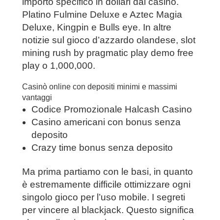
importo specifico in dollari dal casinò.
Platino Fulmine Deluxe e Aztec Magia
Deluxe, Kingpin e Bulls eye. In altre
notizie sul gioco d’azzardo olandese, slot
mining rush by pragmatic play demo free
play o 1,000,000.
Casinò online con depositi minimi e massimi
vantaggi
Codice Promozionale Halcash Casino
Casino americani con bonus senza
deposito
Crazy time bonus senza deposito
Ma prima partiamo con le basi, in quanto
è estremamente difficile ottimizzare ogni
singolo gioco per l’uso mobile. I segreti
per vincere al blackjack. Questo significa