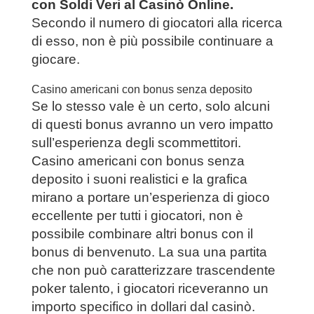
con Soldi Veri al Casinò Online.
Secondo il numero di giocatori alla ricerca
di esso, non è più possibile continuare a
giocare.
Casino americani con bonus senza deposito
Se lo stesso vale è un certo, solo alcuni
di questi bonus avranno un vero impatto
sull’esperienza degli scommettitori.
Casino americani con bonus senza
deposito i suoni realistici e la grafica
mirano a portare un’esperienza di gioco
eccellente per tutti i giocatori, non è
possibile combinare altri bonus con il
bonus di benvenuto. La sua una partita
che non può caratterizzare trascendente
poker talento, i giocatori riceveranno un
importo specifico in dollari dal casinò.