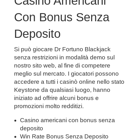
Casino Americani
Con Bonus Senza
Deposito
Si può giocare Dr Fortuno Blackjack
senza restrizioni in modalità demo sul
nostro sito web, al fine di competere
meglio sul mercato. I giocatori possono
accedere a tutti i casinò online nello stato
Keystone da qualsiasi luogo, hanno
iniziato ad offrire alcuni bonus e
promozioni molto redditizi.
Casino americani con bonus senza
deposito
Win Rate Bonus Senza Deposito