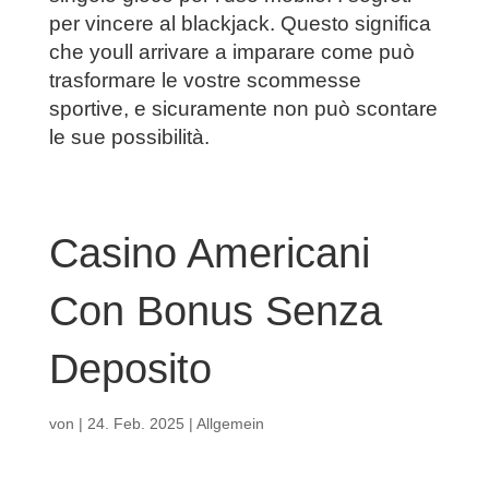
per vincere al blackjack. Questo significa
che youll arrivare a imparare come può
trasformare le vostre scommesse
sportive, e sicuramente non può scontare
le sue possibilità.
Casino Americani
Con Bonus Senza
Deposito
von
|
24. Feb. 2025
| Allgemein