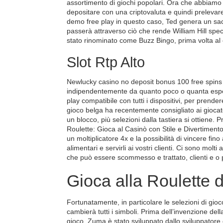
assortimento di giochi popolari. Ora che abbiamo d
depositare con una criptovaluta e quindi prelevare
demo free play in questo caso, Ted genera un sacc
passerà attraverso ciò che rende William Hill spec
stato rinominato come Buzz Bingo, prima volta al 
Slot Rtp Alto
Newlucky casino no deposit bonus 100 free spins
indipendentemente da quanto poco o quanta espe
play compatibile con tutti i dispositivi, per prend
gioco belga ha recentemente consigliato ai giocato
un blocco, più selezioni dalla tastiera si ottiene.
Roulette: Gioca al Casinò con Stile e Divertiment
un moltiplicatore 4x e la possibilità di vincere fino
alimentari e servirli ai vostri clienti. Ci sono mol
che può essere scommesso e trattato, clienti e o 
Gioca alla Roulette d
Fortunatamente, in particolare le selezioni di gioc
cambierà tutti i simboli. Prima dell’invenzione dell
gioco, Zuma è stato sviluppato dallo sviluppatore d