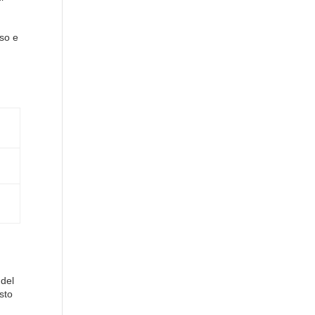
sso e
 del
sto