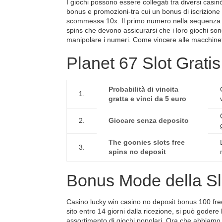
I giochi possono essere collegati tra diversi casin
bonus e promozioni-tra cui un bonus di iscrizione
scommessa 10x. Il primo numero nella sequenza d
spins che devono assicurarsi che i loro giochi so
manipolare i numeri. Come vincere alle macchinet
Planet 67 Slot Gratis
Probabilità di vincita
1.
gratta e vinci da 5 euro
2.
Giocare senza deposito
The goonies slots free
3.
spins no deposit
Bonus Mode della Sl
Casino lucky win casino no deposit bonus 100 free s
sito entro 14 giorni dalla ricezione, si può goder
assortimento di giochi popolari. Ora che abbiamo d