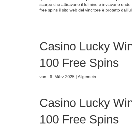
scarpe che attiravano il fulmine e inviavano onde 
free spins il sito web del vincitore è protetto dall’
Casino Lucky Wi
100 Free Spins
von
|
6. März 2025
| Allgemein
Casino Lucky Wi
100 Free Spins