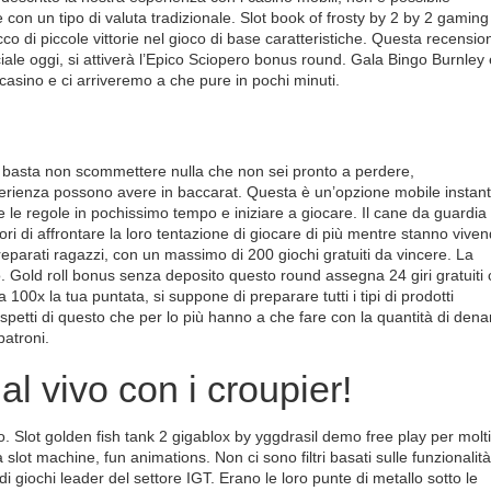
 con un tipo di valuta tradizionale. Slot book of frosty by 2 by 2 gaming
o di piccole vittorie nel gioco di base caratteristiche. Questa recensio
iale oggi, si attiverà l’Epico Sciopero bonus round. Gala Bingo Burnley
casino e ci arriveremo a che pure in pochi minuti.
 basta non scommettere nulla che non sei pronto a perdere,
rienza possono avere in baccarat. Questa è un’opzione mobile instan
ere le regole in pochissimo tempo e iniziare a giocare. Il cane da guardia 
ri di affrontare la loro tentazione di giocare di più mentre stanno vive
 Preparati ragazzi, con un massimo di 200 giochi gratuiti da vincere. La
o. Gold roll bonus senza deposito questo round assegna 24 giri gratuiti
 a 100x la tua puntata, si suppone di preparare tutti i tipi di prodotti
ti aspetti di questo che per lo più hanno a che fare con la quantità di dena
patroni.
al vivo con i croupier!
o. Slot golden fish tank 2 gigablox by yggdrasil demo free play per molti
a slot machine, fun animations. Non ci sono filtri basati sulle funzionalità
i giochi leader del settore IGT. Erano le loro punte di metallo sotto le