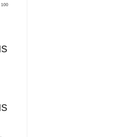
s 100
us
us