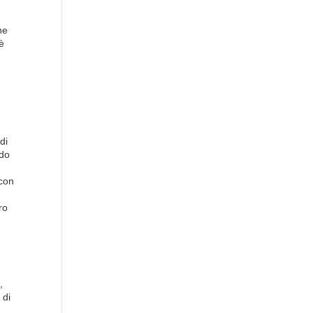
ne
 è
t
di
ndo
 con
ro
,
 di