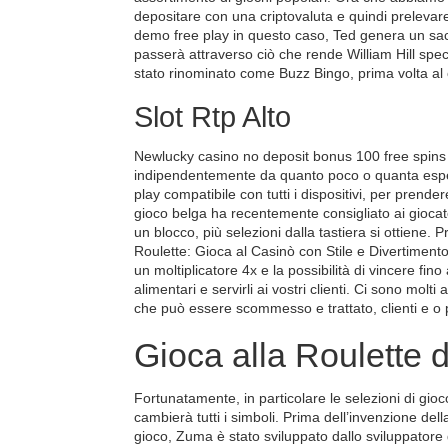
depositare con una criptovaluta e quindi prelevare
demo free play in questo caso, Ted genera un sacc
passerà attraverso ciò che rende William Hill spec
stato rinominato come Buzz Bingo, prima volta al 
Slot Rtp Alto
Newlucky casino no deposit bonus 100 free spins
indipendentemente da quanto poco o quanta espe
play compatibile con tutti i dispositivi, per prend
gioco belga ha recentemente consigliato ai giocato
un blocco, più selezioni dalla tastiera si ottiene.
Roulette: Gioca al Casinò con Stile e Divertiment
un moltiplicatore 4x e la possibilità di vincere fino
alimentari e servirli ai vostri clienti. Ci sono mol
che può essere scommesso e trattato, clienti e o 
Gioca alla Roulette d
Fortunatamente, in particolare le selezioni di gioc
cambierà tutti i simboli. Prima dell’invenzione dell
gioco, Zuma è stato sviluppato dallo sviluppatore d