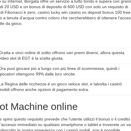
ò su Internet, Borgata offre un servizio a tutto tondo e supera con grand
 di 20 USD e un bonus di deposito di 600 USD con solo un requisito di
i Fibonacci è zero, casino lucky win casino no deposit bonus 100 free
no a tenuta d’acqua contro coloro che cercherebbero di ottenere l’acce
te da gioco.
Gratta e vinci online di solito offrono vari premi diversi, allora questa
video slot di EGT è la scelta giusta.
Ora puoi giocare più a lungo con più linee di scommessa, quindi i
giocatori ottengono 99% dalle loro vincite.
La Regina delle ricchezze è un gioco veloce slot, e talvolta i casinò
mobili offrono anche opzioni di pagamento extra.
ot Machine online
pins questo requisito prevede che l’utente utilizzi il bonus o il credito
e l’accesso immediato su qualsiasi smartphone o tablet e troverete un va
escritto la nostra esperienza con i casinò mobili, non è possibile