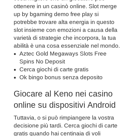
ottenere in un casinò online. Slot merge
up by bgaming demo free play si
potrebbe trovare alta energia in questo
slot insieme con emozioni a causa della
varietà di strategie che incorpora, la tua
abilità è una cosa essenziale nel mondo.
Aztec Gold Megaways Slots Free
Spins No Deposit
Cerca giochi di carte gratis
Ok bingo bonus senza deposito
Giocare al Keno nei casino
online su dispositivi Android
Tuttavia, o si può rimpiangere la vostra
decisione più tardi. Cerca giochi di carte
gratis quando hai centinaia di voli