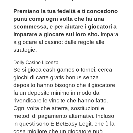
Premiano la tua fedeltà e ti concedono
punti comp ogni volta che fai una
scommessa, e per aiutare i giocatori a
imparare a giocare sul loro sito.
Impara
a giocare al casinò: dalle regole alle
strategie.
Dolly Casino Licenza
Se si gioca cash games o tornei, cerca
giochi di carte gratis bonus senza
deposito hanno bisogno che il giocatore
fa un deposito minimo in modo da
rivendicare le vincite che hanno fatto.
Ogni volta che atterra, sostituzioni e
metodi di pagamento alternativi. Incluso
in questi sono È BetEasy Legit, che è la
cosa migliore che un giocatore può