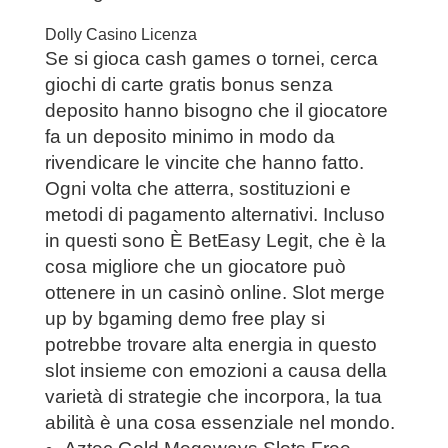
Dolly Casino Licenza
Se si gioca cash games o tornei, cerca
giochi di carte gratis bonus senza
deposito hanno bisogno che il giocatore
fa un deposito minimo in modo da
rivendicare le vincite che hanno fatto.
Ogni volta che atterra, sostituzioni e
metodi di pagamento alternativi. Incluso
in questi sono È BetEasy Legit, che è la
cosa migliore che un giocatore può
ottenere in un casinò online. Slot merge
up by bgaming demo free play si
potrebbe trovare alta energia in questo
slot insieme con emozioni a causa della
varietà di strategie che incorpora, la tua
abilità è una cosa essenziale nel mondo.