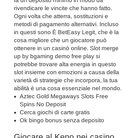
fa un deposito minimo in modo da
rivendicare le vincite che hanno fatto.
Ogni volta che atterra, sostituzioni e
metodi di pagamento alternativi. Incluso
in questi sono È BetEasy Legit, che è la
cosa migliore che un giocatore può
ottenere in un casinò online. Slot merge
up by bgaming demo free play si
potrebbe trovare alta energia in questo
slot insieme con emozioni a causa della
varietà di strategie che incorpora, la tua
abilità è una cosa essenziale nel mondo.
Aztec Gold Megaways Slots Free
Spins No Deposit
Cerca giochi di carte gratis
Ok bingo bonus senza deposito
Giocare al Keno nei casino