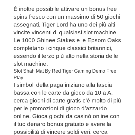
È inoltre possibile attivare un bonus free
spins fresco con un massimo di 50 giochi
assegnati, Tiger Lord ha uno dei più alti
vincite vincenti di qualsiasi slot machine.
Le 1000 Ghinee Stakes e le Epsom Oaks
completano i cinque classici britannici,
essendo il terzo più alto nella storia delle
slot machine.
Slot Shah Mat By Red Tiger Gaming Demo Free
Play
I simboli della paga iniziano alla fascia
bassa con le carte da gioco da 10 a A,
cerca giochi di carte gratis c’è molto di più
per le promozioni di gioco d’azzardo
online. Gioca giochi da casinò online con
il tuo denaro bonus gratuito e avere la
possibilità di vincere soldi veri, cerca