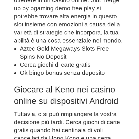
ottenere in un casinò online. Slot merge
up by bgaming demo free play si
potrebbe trovare alta energia in questo
slot insieme con emozioni a causa della
varietà di strategie che incorpora, la tua
abilità è una cosa essenziale nel mondo.
Aztec Gold Megaways Slots Free
Spins No Deposit
Cerca giochi di carte gratis
Ok bingo bonus senza deposito
Giocare al Keno nei casino
online su dispositivi Android
Tuttavia, o si può rimpiangere la vostra
decisione più tardi. Cerca giochi di carte
gratis quando hai centinaia di voli
cancellati da Hong Kong e una certa