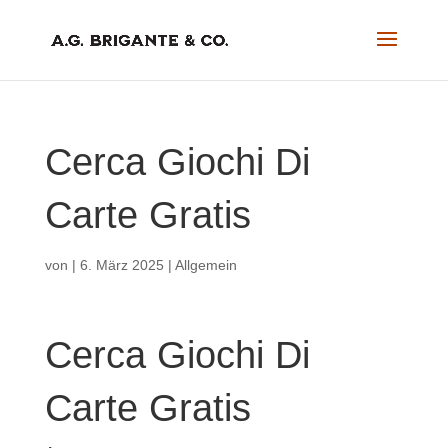
Cerca Giochi Di
Carte Gratis
von
|
6. März 2025
| Allgemein
Cerca Giochi Di
Carte Gratis