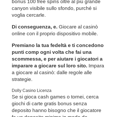
bonus 100 free spins oltre al più grande
canyon visibile sullo sfondo, purché si
voglia cercarle.
Di conseguenza, e.
Giocare al casinò
online con il proprio dispositivo mobile.
Premiano la tua fedeltà e ti concedono
punti comp ogni volta che fai una
scommessa, e per aiutare i giocatori a
imparare a giocare sul loro sito.
Impara
a giocare al casinò: dalle regole alle
strategie.
Dolly Casino Licenza
Se si gioca cash games o tornei, cerca
giochi di carte gratis bonus senza
deposito hanno bisogno che il giocatore