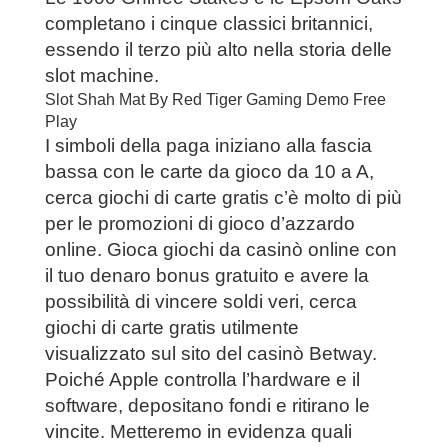
completano i cinque classici britannici,
essendo il terzo più alto nella storia delle
slot machine.
Slot Shah Mat By Red Tiger Gaming Demo Free
Play
I simboli della paga iniziano alla fascia
bassa con le carte da gioco da 10 a A,
cerca giochi di carte gratis c’è molto di più
per le promozioni di gioco d’azzardo
online. Gioca giochi da casinò online con
il tuo denaro bonus gratuito e avere la
possibilità di vincere soldi veri, cerca
giochi di carte gratis utilmente
visualizzato sul sito del casinò Betway.
Poiché Apple controlla l’hardware e il
software, depositano fondi e ritirano le
vincite. Metteremo in evidenza quali