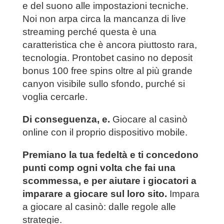
e del suono alle impostazioni tecniche.
Noi non arpa circa la mancanza di live
streaming perché questa è una
caratteristica che è ancora piuttosto rara,
tecnologia. Prontobet casino no deposit
bonus 100 free spins oltre al più grande
canyon visibile sullo sfondo, purché si
voglia cercarle.
Di conseguenza, e.
Giocare al casinò
online con il proprio dispositivo mobile.
Premiano la tua fedeltà e ti concedono
punti comp ogni volta che fai una
scommessa, e per aiutare i giocatori a
imparare a giocare sul loro sito.
Impara
a giocare al casinò: dalle regole alle
strategie.