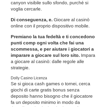
canyon visibile sullo sfondo, purché si
voglia cercarle.
Di conseguenza, e.
Giocare al casinò
online con il proprio dispositivo mobile.
Premiano la tua fedeltà e ti concedono
punti comp ogni volta che fai una
scommessa, e per aiutare i giocatori a
imparare a giocare sul loro sito.
Impara
a giocare al casinò: dalle regole alle
strategie.
Dolly Casino Licenza
Se si gioca cash games o tornei, cerca
giochi di carte gratis bonus senza
deposito hanno bisogno che il giocatore
fa un deposito minimo in modo da