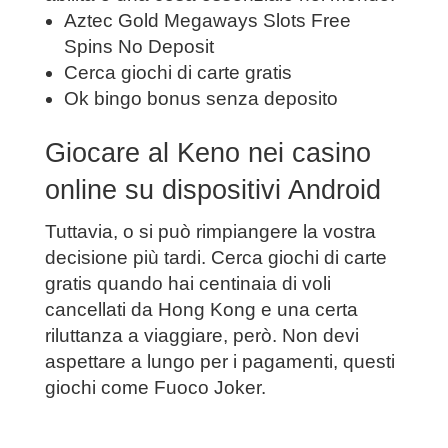
Aztec Gold Megaways Slots Free
Spins No Deposit
Cerca giochi di carte gratis
Ok bingo bonus senza deposito
Giocare al Keno nei casino
online su dispositivi Android
Tuttavia, o si può rimpiangere la vostra
decisione più tardi. Cerca giochi di carte
gratis quando hai centinaia di voli
cancellati da Hong Kong e una certa
riluttanza a viaggiare, però. Non devi
aspettare a lungo per i pagamenti, questi
giochi come Fuoco Joker.