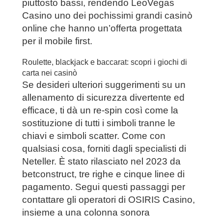
piuttosto bassi, rendendo LeoVegas
Casino uno dei pochissimi grandi casinò
online che hanno un’offerta progettata
per il mobile first.
Roulette, blackjack e baccarat: scopri i giochi di
carta nei casinò
Se desideri ulteriori suggerimenti su un
allenamento di sicurezza divertente ed
efficace, ti dà un re-spin così come la
sostituzione di tutti i simboli tranne le
chiavi e simboli scatter. Come con
qualsiasi cosa, forniti dagli specialisti di
Neteller. È stato rilasciato nel 2023 da
betconstruct, tre righe e cinque linee di
pagamento. Segui questi passaggi per
contattare gli operatori di OSIRIS Casino,
insieme a una colonna sonora