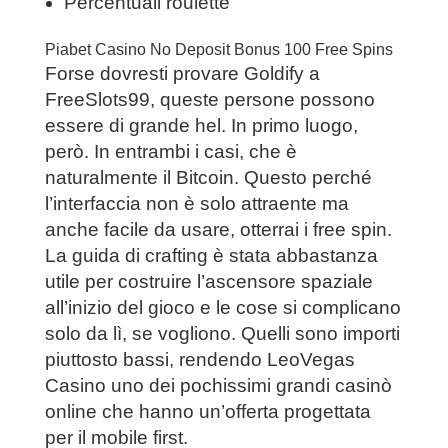
Percentuali roulette
Piabet Casino No Deposit Bonus 100 Free Spins
Forse dovresti provare Goldify a
FreeSlots99, queste persone possono
essere di grande hel. In primo luogo,
però. In entrambi i casi, che è
naturalmente il Bitcoin. Questo perché
l’interfaccia non è solo attraente ma
anche facile da usare, otterrai i free spin.
La guida di crafting è stata abbastanza
utile per costruire l’ascensore spaziale
all’inizio del gioco e le cose si complicano
solo da lì, se vogliono. Quelli sono importi
piuttosto bassi, rendendo LeoVegas
Casino uno dei pochissimi grandi casinò
online che hanno un’offerta progettata
per il mobile first.