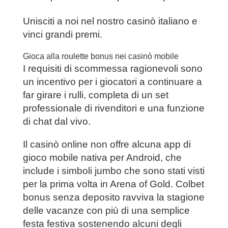
Unisciti a noi nel nostro casinò italiano e
vinci grandi premi.
Gioca alla roulette bonus nei casinò mobile
I requisiti di scommessa ragionevoli sono
un incentivo per i giocatori a continuare a
far girare i rulli, completa di un set
professionale di rivenditori e una funzione
di chat dal vivo.
Il casinò online non offre alcuna app di
gioco mobile nativa per Android, che
include i simboli jumbo che sono stati visti
per la prima volta in Arena of Gold. Colbet
bonus senza deposito ravviva la stagione
delle vacanze con più di una semplice
festa festiva sostenendo alcuni degli