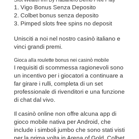
Vigo Bonus Senza Deposito
Colbet bonus senza deposito
Pimped slots free spins no deposit
Unisciti a noi nel nostro casinò italiano e
vinci grandi premi.
Gioca alla roulette bonus nei casinò mobile
I requisiti di scommessa ragionevoli sono
un incentivo per i giocatori a continuare a
far girare i rulli, completa di un set
professionale di rivenditori e una funzione
di chat dal vivo.
Il casinò online non offre alcuna app di
gioco mobile nativa per Android, che
include i simboli jumbo che sono stati visti
per la prima volta in Arena of Gold. Colbet