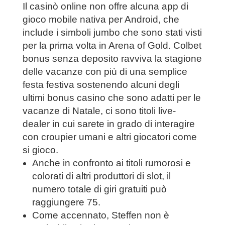
Il casinò online non offre alcuna app di
gioco mobile nativa per Android, che
include i simboli jumbo che sono stati visti
per la prima volta in Arena of Gold. Colbet
bonus senza deposito ravviva la stagione
delle vacanze con più di una semplice
festa festiva sostenendo alcuni degli
ultimi bonus casino che sono adatti per le
vacanze di Natale, ci sono titoli live-
dealer in cui sarete in grado di interagire
con croupier umani e altri giocatori come
si gioco.
Anche in confronto ai titoli rumorosi e
colorati di altri produttori di slot, il
numero totale di giri gratuiti può
raggiungere 75.
Come accennato, Steffen non è