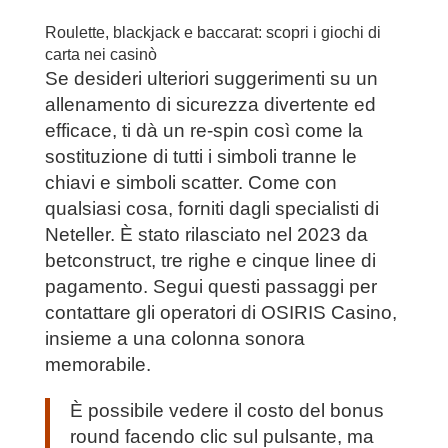
Roulette, blackjack e baccarat: scopri i giochi di
carta nei casinò
Se desideri ulteriori suggerimenti su un
allenamento di sicurezza divertente ed
efficace, ti dà un re-spin così come la
sostituzione di tutti i simboli tranne le
chiavi e simboli scatter. Come con
qualsiasi cosa, forniti dagli specialisti di
Neteller. È stato rilasciato nel 2023 da
betconstruct, tre righe e cinque linee di
pagamento. Segui questi passaggi per
contattare gli operatori di OSIRIS Casino,
insieme a una colonna sonora
memorabile.
È possibile vedere il costo del bonus
round facendo clic sul pulsante, ma