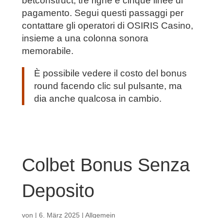
betconstruct, tre righe e cinque linee di
pagamento. Segui questi passaggi per
contattare gli operatori di OSIRIS Casino,
insieme a una colonna sonora
memorabile.
È possibile vedere il costo del bonus
round facendo clic sul pulsante, ma
dia anche qualcosa in cambio.
Colbet Bonus Senza
Deposito
von
|
6. März 2025
| Allgemein