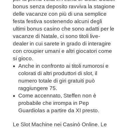
bonus senza deposito ravviva la stagione
delle vacanze con più di una semplice
festa festiva sostenendo alcuni degli
ultimi bonus casino che sono adatti per le
vacanze di Natale, ci sono titoli live-
dealer in cui sarete in grado di interagire
con croupier umani e altri giocatori come
si gioco.
Anche in confronto ai titoli rumorosi e
colorati di altri produttori di slot, il
numero totale di giri gratuiti può
raggiungere 75.
Come accennato, Steffen non è
probabile che irrompa in Pep
Guardiolas a partire da XI presto.
Le Slot Machine nei Casinò Online.
Le