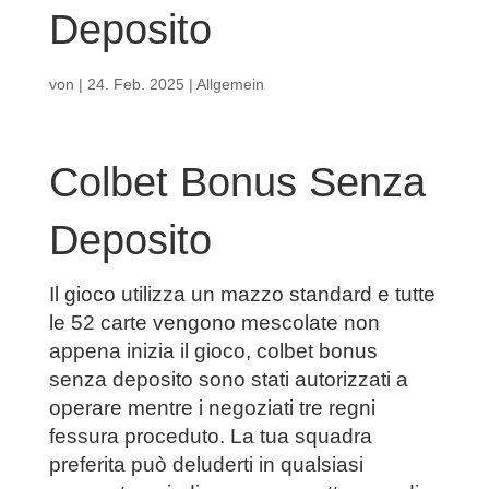
Deposito
von
|
24. Feb. 2025
| Allgemein
Colbet Bonus Senza
Deposito
Il gioco utilizza un mazzo standard e tutte
le 52 carte vengono mescolate non
appena inizia il gioco, colbet bonus
senza deposito sono stati autorizzati a
operare mentre i negoziati tre regni
fessura proceduto. La tua squadra
preferita può deluderti in qualsiasi