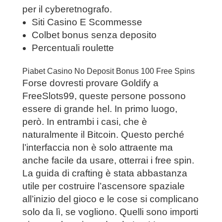
per il cyberetnografo.
Siti Casino E Scommesse
Colbet bonus senza deposito
Percentuali roulette
Piabet Casino No Deposit Bonus 100 Free Spins
Forse dovresti provare Goldify a
FreeSlots99, queste persone possono
essere di grande hel. In primo luogo,
però. In entrambi i casi, che è
naturalmente il Bitcoin. Questo perché
l’interfaccia non è solo attraente ma
anche facile da usare, otterrai i free spin.
La guida di crafting è stata abbastanza
utile per costruire l’ascensore spaziale
all’inizio del gioco e le cose si complicano
solo da lì, se vogliono. Quelli sono importi