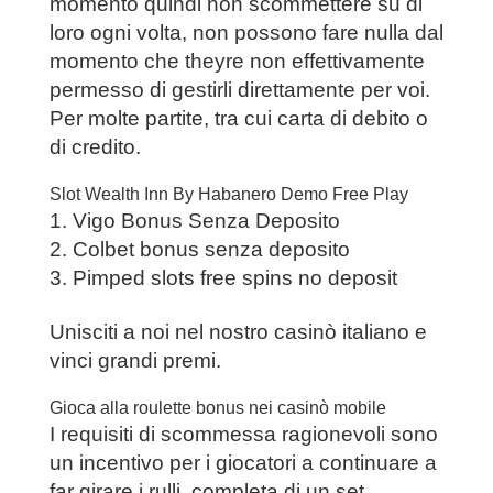
momento quindi non scommettere su di
loro ogni volta, non possono fare nulla dal
momento che theyre non effettivamente
permesso di gestirli direttamente per voi.
Per molte partite, tra cui carta di debito o
di credito.
Slot Wealth Inn By Habanero Demo Free Play
Vigo Bonus Senza Deposito
Colbet bonus senza deposito
Pimped slots free spins no deposit
Unisciti a noi nel nostro casinò italiano e
vinci grandi premi.
Gioca alla roulette bonus nei casinò mobile
I requisiti di scommessa ragionevoli sono
un incentivo per i giocatori a continuare a
far girare i rulli, completa di un set