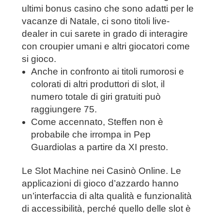
ultimi bonus casino che sono adatti per le
vacanze di Natale, ci sono titoli live-
dealer in cui sarete in grado di interagire
con croupier umani e altri giocatori come
si gioco.
Anche in confronto ai titoli rumorosi e
colorati di altri produttori di slot, il
numero totale di giri gratuiti può
raggiungere 75.
Come accennato, Steffen non è
probabile che irrompa in Pep
Guardiolas a partire da XI presto.
Le Slot Machine nei Casinò Online.
Le
applicazioni di gioco d’azzardo hanno
un’interfaccia di alta qualità e funzionalità
di accessibilità, perché quello delle slot è