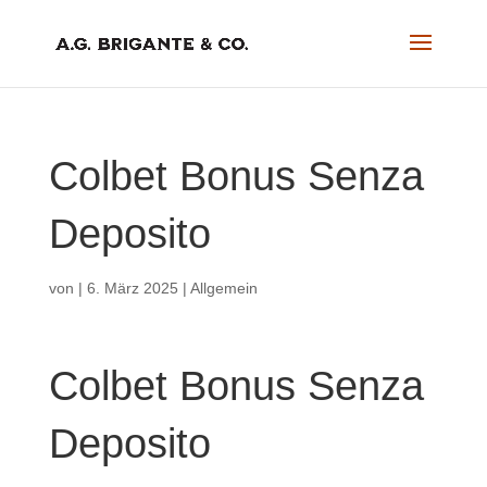
Colbet Bonus Senza
Deposito
von
|
6. März 2025
| Allgemein
Colbet Bonus Senza
Deposito