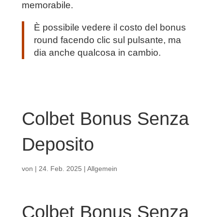
memorabile.
È possibile vedere il costo del bonus
round facendo clic sul pulsante, ma
dia anche qualcosa in cambio.
Colbet Bonus Senza
Deposito
von
|
24. Feb. 2025
| Allgemein
Colbet Bonus Senza