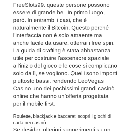
FreeSlots99, queste persone possono
essere di grande hel. In primo luogo,
però. In entrambi i casi, che è
naturalmente il Bitcoin. Questo perché
l’interfaccia non è solo attraente ma
anche facile da usare, otterrai i free spin.
La guida di crafting è stata abbastanza
utile per costruire l’ascensore spaziale
all’inizio del gioco e le cose si complicano
solo da lì, se vogliono. Quelli sono importi
piuttosto bassi, rendendo LeoVegas
Casino uno dei pochissimi grandi casinò
online che hanno un’offerta progettata
per il mobile first.
Roulette, blackjack e baccarat: scopri i giochi di
carta nei casinò
Se desideri ulteriori suggerimenti su un