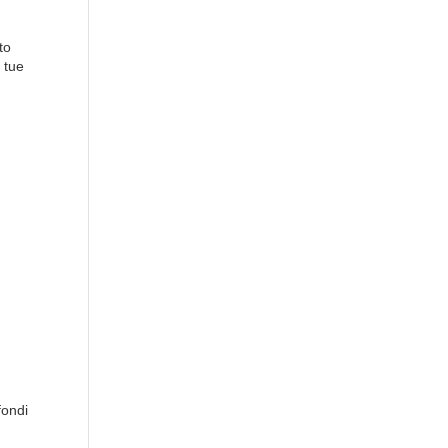
to
 tue
e
fondi