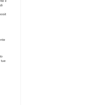
te il
di
posit
ente
to
 tue
e