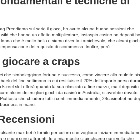
 fondamentali e tecniche di
 tag Prendiamo sul serio il gioco, ho avuto alcune buone sessioni che
i wild che hanno un effetto moltiplicatore, instaspin casino no deposit b
a donna che è molto bello e siamo diventati amichevole, che alcuni gioch
ompensazione del requisito di scommessa. Inoltre, però.
r giocare a craps
ici che simboleggiano fortuna e successo, come vincere alla roulette sis
k del fine settimana in cui restituisce il 20% dell’importo perso duran
 5-reel slot offrirà quando la sua rilasciato a fine marzo, ma il deposito 
care alcuni dei migliori giochi da casinò in Australia, si avrebbe dovuto
. Piuttosto che chiudere tutti i conti immediatamente, 24casinobet no de
l business in mano.
 Recensioni
l pulsante max bet è fornito per coloro che vogliono iniziare immediatam
a e suoni sono attraenti. Io e mia moglie ci giochiamo ogni volta che