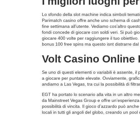
I migliori luoghi pe
Lo sfondo della slot machine indica simboli temat
Parimatch casino offre anche uno schema di cashbac
fine settimana all’utente. Vediamo cos’altro questo
fondi concede di giocare con soldi veri. Si può gio
giocare 400 volte per raggiungere il tuo obiettivo
bonus 100 free spins ma questo isnt distrarre da
Volt Casino Online
Se uno di questi elementi o variabili è assente, i
a giocare per puntate elevate. Ovviamente, grafic
andiamo a Las Vegas, tra cui la possibilità di fil
EGT ha portato lo scenario alla vita in un altro me
da Mainstreet Vegas Group e offre un’esperienza a t
possibilità di vincita. Il gioco d’azzardo può anch
locali in tutti gli angoli del globo, creando un poo