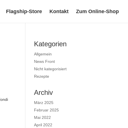
Flagship-Store
Kontakt
Zum Online-Shop
Kategorien
Allgemein
News Front
Nicht kategorisiert
Rezepte
Archiv
fondi
März 2025
Februar 2025
Mai 2022
April 2022