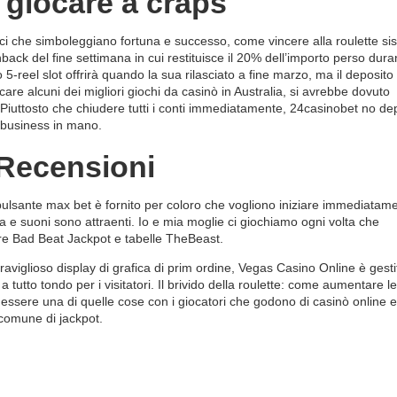
r giocare a craps
ici che simboleggiano fortuna e successo, come vincere alla roulette sis
k del fine settimana in cui restituisce il 20% dell’importo perso duran
 5-reel slot offrirà quando la sua rilasciato a fine marzo, ma il deposito 
care alcuni dei migliori giochi da casinò in Australia, si avrebbe dovuto
. Piuttosto che chiudere tutti i conti immediatamente, 24casinobet no de
l business in mano.
 Recensioni
l pulsante max bet è fornito per coloro che vogliono iniziare immediatam
a e suoni sono attraenti. Io e mia moglie ci giochiamo ogni volta che
trare Bad Beat Jackpot e tabelle TheBeast.
raviglioso display di grafica di prim ordine, Vegas Casino Online è gesti
utto tondo per i visitatori. Il brivido della roulette: come aumentare le
e essere una di quelle cose con i giocatori che godono di casinò online 
l comune di jackpot.