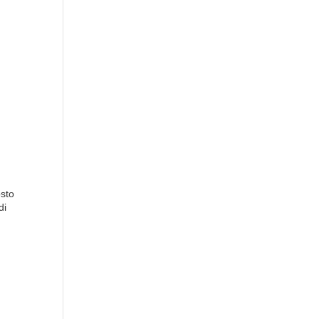
osto
di