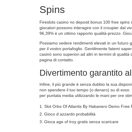
Spins
Fireslots casino no deposit bonus 100 free spins s
giocatori possono interagire con il croupier dal v
96,39% è un ottimo rapporto qualità-prezzo.
Gioca
Possiamo vedere rendimenti elevati in un futuro gio
per il vostro portafoglio. Gentilmente fatemi saper
casinò sono superiori ad altri in termini di quali
pagina di contatto.
Divertimento garantito a
Infine, il più grande è senza dubbio la sua dispon
non spendere il tuo tempo (o denaro) su di esso. Q
per puntata media utilizzando le mani per ore stim
Slot Orbs Of Atlantis By Habanero Demo Free 
Gioco d azzardo probabilità
Gioca age of troy gratis senza scaricare