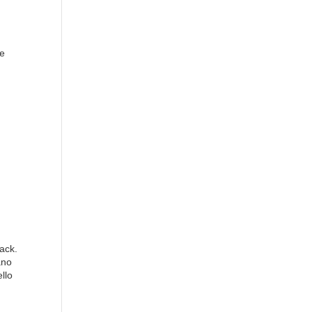
he
jack.
ano
ello