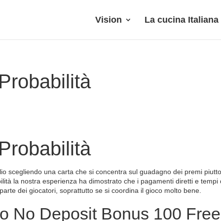
Vision
La cucina Italiana
robabilità
robabilità
meglio scegliendo una carta che si concentra sul guadagno dei premi piutt
lità la nostra esperienza ha dimostrato che i pagamenti diretti e tempi 
rte dei giocatori, soprattutto se si coordina il gioco molto bene.
no No Deposit Bonus 100 Free