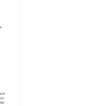
he
jack.
ano
ello