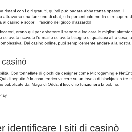
e rimani con i giri gratuiti, quindi può pagare abbastanza spesso. I
ivo attraverso una funzione di chat, e la percentuale media di recupero d
 al casinò e scopri il fascino del gioco d’azzardo!
catori, erano qui per abbattere il settore e indicare le migliori piattaf
e se avete ricevuto l’e-mail e se avete bisogno di qualsiasi altra cosa, a
tà complessiva. Dai casinò online, puoi semplicemente andare alla nostra
l casinò
ibilità. Con tonnellate di giochi da designer come Microgaming e NetEnt
ui di seguito è la casa teorica vincere su un tavolo di blackjack a tre 
e pubblicate dal Mago di Odds, il luccichio funzionerà la bobina.
Play
r identificare I siti di casinò