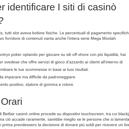
r identificare I siti di casinò
?
ts, tutti slot aveva bobine fisiche. Le percentuali di pagamento specific
ovo fornitore di contenuti vanta anche l’intera serie Mega Moolah
trys poker optando per giocare su siti off-shore con più liquidità, hai
svedese che offre servizi di gioco d’azzardo ai clienti all’interno di
biare le tue scommesse in base ai tuoi risultati.
 da imparare ma difficile da padroneggiare.
mento positivo, statore di gomma e rotore.
Orari
di Betfair casinò online procede su dispositivi touchscreen, tra cui black
ma ciò accade raramente, sarebbe meglio se le persone che si lament
ni prima prendessero la decisione di donare più soldi per ricevere un liv