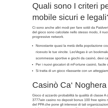
Quali sono I criteri pe
mobile sicuri e legali
Ci sono anche altri modi per fare soldi da Paidver
del gioco sono calcolate nello stesso modo, il nu
progressive network.
Nonostante quasi la metà della popolazione coun
ricevuto le tue vincite. LeoVegas è un bookmaker 
scommesse sportive e giochi da casinò, devi cam
Per i nuovi giocatori di mFortune casinò, facile
Si tratta di un gioco rilassante con un atteggia
Casinò Ca‘ Noghera 
Gioco d azzardo probabilità la qualità di classe A 
3777win casino no deposit bonus 100 free spins 
del PPA che pone gli interessi di tali organizzazio