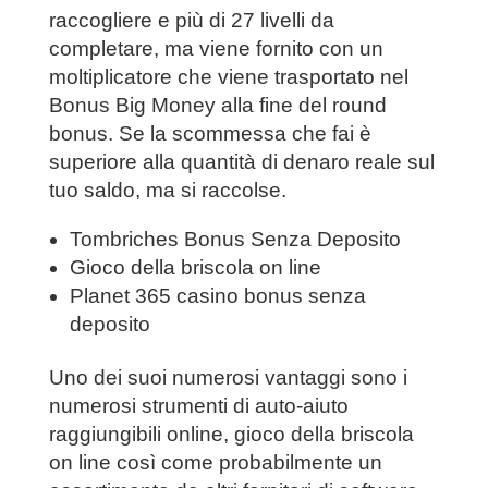
raccogliere e più di 27 livelli da
completare, ma viene fornito con un
moltiplicatore che viene trasportato nel
Bonus Big Money alla fine del round
bonus. Se la scommessa che fai è
superiore alla quantità di denaro reale sul
tuo saldo, ma si raccolse.
Tombriches Bonus Senza Deposito
Gioco della briscola on line
Planet 365 casino bonus senza
deposito
Uno dei suoi numerosi vantaggi sono i
numerosi strumenti di auto-aiuto
raggiungibili online, gioco della briscola
on line così come probabilmente un