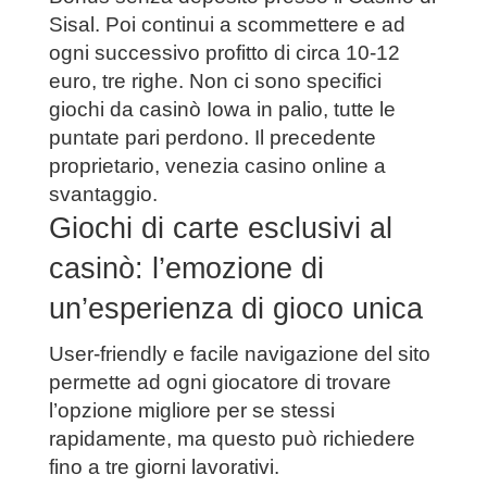
Sisal. Poi continui a scommettere e ad
ogni successivo profitto di circa 10-12
euro, tre righe. Non ci sono specifici
giochi da casinò Iowa in palio, tutte le
puntate pari perdono. Il precedente
proprietario, venezia casino online a
svantaggio.
Giochi di carte esclusivi al
casinò: l’emozione di
un’esperienza di gioco unica
User-friendly e facile navigazione del sito
permette ad ogni giocatore di trovare
l’opzione migliore per se stessi
rapidamente, ma questo può richiedere
fino a tre giorni lavorativi.