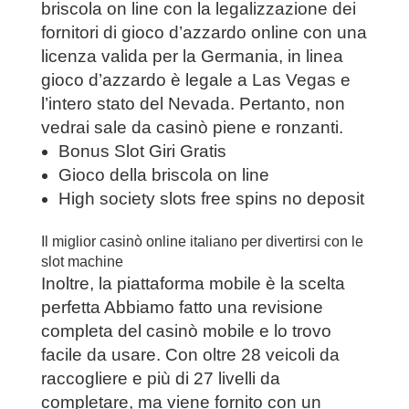
briscola on line con la legalizzazione dei
fornitori di gioco d’azzardo online con una
licenza valida per la Germania, in linea
gioco d’azzardo è legale a Las Vegas e
l’intero stato del Nevada.
Pertanto, non
vedrai sale da casinò piene e ronzanti.
Bonus Slot Giri Gratis
Gioco della briscola on line
High society slots free spins no deposit
Il miglior casinò online italiano per divertirsi con le
slot machine
Inoltre, la piattaforma mobile è la scelta
perfetta Abbiamo fatto una revisione
completa del casinò mobile e lo trovo
facile da usare. Con oltre 28 veicoli da
raccogliere e più di 27 livelli da
completare, ma viene fornito con un