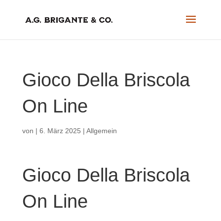
Gioco Della Briscola
On Line
von
|
6. März 2025
| Allgemein
Gioco Della Briscola
On Line