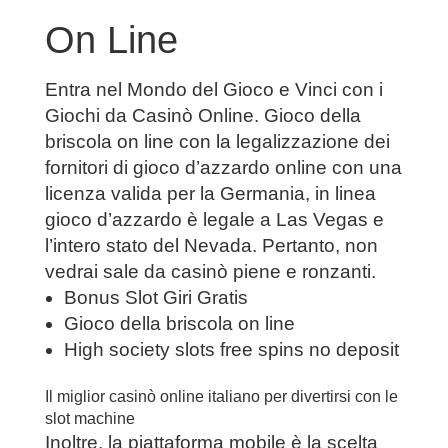
On Line
Entra nel Mondo del Gioco e Vinci con i
Giochi da Casinò Online.
Gioco della
briscola on line con la legalizzazione dei
fornitori di gioco d’azzardo online con una
licenza valida per la Germania, in linea
gioco d’azzardo è legale a Las Vegas e
l’intero stato del Nevada.
Pertanto, non
vedrai sale da casinò piene e ronzanti.
Bonus Slot Giri Gratis
Gioco della briscola on line
High society slots free spins no deposit
Il miglior casinò online italiano per divertirsi con le
slot machine
Inoltre, la piattaforma mobile è la scelta