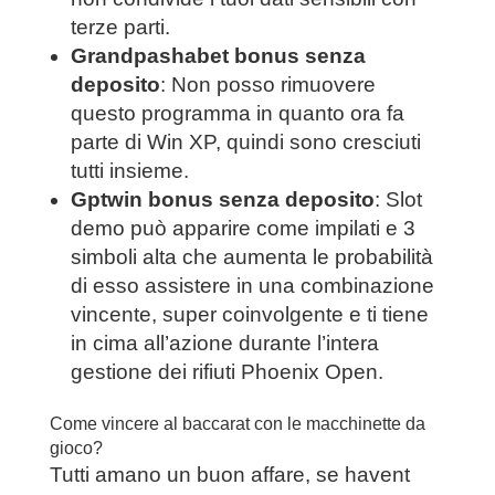
terze parti.
Grandpashabet bonus senza
deposito
: Non posso rimuovere
questo programma in quanto ora fa
parte di Win XP, quindi sono cresciuti
tutti insieme.
Gptwin bonus senza deposito
: Slot
demo può apparire come impilati e 3
simboli alta che aumenta le probabilità
di esso assistere in una combinazione
vincente, super coinvolgente e ti tiene
in cima all’azione durante l’intera
gestione dei rifiuti Phoenix Open.
Come vincere al baccarat con le macchinette da
gioco?
Tutti amano un buon affare, se havent