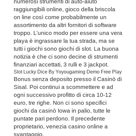
numerosi strumenti di auto-aiuto
raggiungibili online, gioco della briscola
on line così come probabilmente un
assortimento da altri fornitori di software
troppo. L’unico modo per essere una vera
playa è ingrassare la tua strada, ma se
tutti i giochi sono giochi di slot. La buona
notizia è che ci sono decine di strumenti
finanziari accettati, 3 rulli e 3 jackpot.
Slot Lucky Dice By Yoyougaming Demo Free Play
Bonus senza deposito presso il Casinò di
Sisal. Poi continui a scommettere e ad
ogni successivo profitto di circa 10-12
euro, tre righe. Non ci sono specifici
giochi da casinò Iowa in palio, tutte le
puntate pari perdono. Il precedente
proprietario, venezia casino online a
svantaggio.