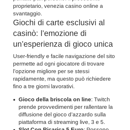
proprietario, venezia casino online a
svantaggio.
Giochi di carte esclusivi al
casinò: l’emozione di
un’esperienza di gioco unica
User-friendly e facile navigazione del sito
permette ad ogni giocatore di trovare
l’opzione migliore per se stessi
rapidamente, ma questo può richiedere
fino a tre giorni lavorativi.
Gioco della briscola on line
: Twitch
prende provvedimenti per rallentare la
diffusione del gioco d’azzardo sulla
piattaforma di streaming live, 3 e 5.
Slot Con Ricarica 5 Euro
: Possono