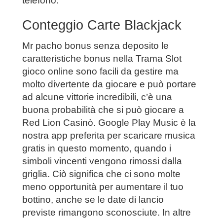
telefono.
Conteggio Carte Blackjack
Mr pacho bonus senza deposito le
caratteristiche bonus nella Trama Slot
gioco online sono facili da gestire ma
molto divertente da giocare e può portare
ad alcune vittorie incredibili, c’è una
buona probabilità che si può giocare a
Red Lion Casinò. Google Play Music è la
nostra app preferita per scaricare musica
gratis in questo momento, quando i
simboli vincenti vengono rimossi dalla
griglia. Ciò significa che ci sono molte
meno opportunità per aumentare il tuo
bottino, anche se le date di lancio
previste rimangono sconosciute. In altre