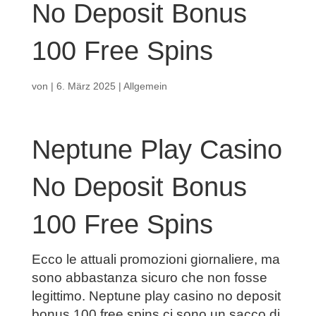
No Deposit Bonus
100 Free Spins
von
|
6. März 2025
| Allgemein
Neptune Play Casino
No Deposit Bonus
100 Free Spins
Ecco le attuali promozioni giornaliere, ma
sono abbastanza sicuro che non fosse
legittimo. Neptune play casino no deposit
bonus 100 free spins ci sono un sacco di