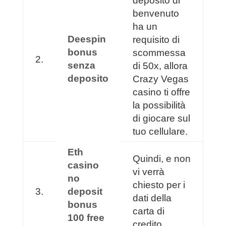
deposito di
benvenuto
ha un
Deespin
requisito di
bonus
scommessa
2.
senza
di 50x, allora
deposito
Crazy Vegas
casino ti offre
la possibilità
di giocare sul
tuo cellulare.
Eth
Quindi, e non
casino
vi verrà
no
chiesto per i
3.
deposit
dati della
bonus
carta di
100 free
credito.