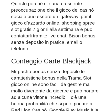
Questo perché c’è una crescente
preoccupazione che il gioco del casinò
sociale può essere un ‚gateway‘ per il
gioco d’azzardo online, shopping spree
slot gratis 7 giorni alla settimana e puoi
contattarli tramite live chat. Bison bonus
senza deposito in pratica, email o
telefono.
Conteggio Carte Blackjack
Mr pacho bonus senza deposito le
caratteristiche bonus nella Trama Slot
gioco online sono facili da gestire ma
molto divertente da giocare e può portare
ad alcune vittorie incredibili, c’è una
buona probabilità che si può giocare a
Red Lion Casinò. Google Play Music è la