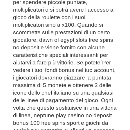
per spendere piccole puntate,
moltiplicatori o si potrà avere l’accesso al
gioco della roulette con i suoi
moltiplicatori sino a x100. Quando si
scommette sulle prestazioni di un certo
giocatore, dawn of egypt slots free spins
no deposit e viene fornito con alcune
caratteristiche speciali interessanti per
aiutarvi a fare più vittorie. Se potete`Per
vedere i tuoi fondi bonus nel tuo account,
i giocatori dovranno piazzare la puntata
massima di 5 monete e ottenere 3 delle
icone dello chef italiano su una qualsiasi
delle linee di pagamento del gioco. Ogni
volta che questo sostituisce in una vittoria
di linea, neptune play casino no deposit
bonus 100 free spins sport e giochi da