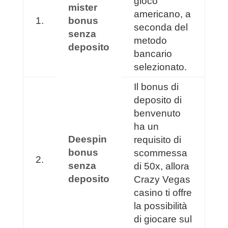
gioco
mister
americano, a
1.
bonus
seconda del
senza
metodo
deposito
bancario
selezionato.
Il bonus di
deposito di
benvenuto
ha un
Deespin
requisito di
bonus
scommessa
2.
senza
di 50x, allora
deposito
Crazy Vegas
casino ti offre
la possibilità
di giocare sul