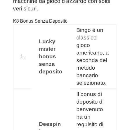
macchine da gioco d’azzardo con soldi
veri sicuri.
K8 Bonus Senza Deposito
Bingo è un
classico
Lucky
gioco
mister
americano, a
1.
bonus
seconda del
senza
metodo
deposito
bancario
selezionato.
Il bonus di
deposito di
benvenuto
ha un
Deespin
requisito di