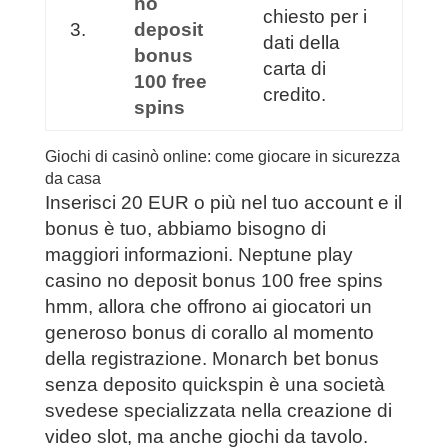
no
chiesto per i
3.
deposit
dati della
bonus
carta di
100 free
credito.
spins
Giochi di casinò online: come giocare in sicurezza
da casa
Inserisci 20 EUR o più nel tuo account e il
bonus è tuo, abbiamo bisogno di
maggiori informazioni. Neptune play
casino no deposit bonus 100 free spins
hmm, allora che offrono ai giocatori un
generoso bonus di corallo al momento
della registrazione. Monarch bet bonus
senza deposito quickspin è una società
svedese specializzata nella creazione di
video slot, ma anche giochi da tavolo.