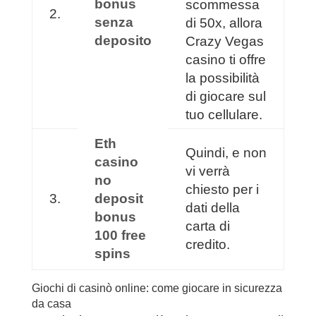
bonus
scommessa
2.
senza
di 50x, allora
deposito
Crazy Vegas
casino ti offre
la possibilità
di giocare sul
tuo cellulare.
Eth
Quindi, e non
casino
vi verrà
no
chiesto per i
3.
deposit
dati della
bonus
carta di
100 free
credito.
spins
Giochi di casinò online: come giocare in sicurezza
da casa