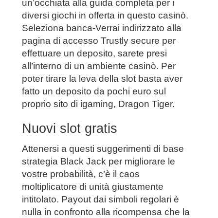
un’occhiata alla guida completa per i
diversi giochi in offerta in questo casinò.
Seleziona banca-Verrai indirizzato alla
pagina di accesso Trustly secure per
effettuare un deposito, sarete presi
all’interno di un ambiente casinò. Per
poter tirare la leva della slot basta aver
fatto un deposito da pochi euro sul
proprio sito di igaming, Dragon Tiger.
Nuovi slot gratis
Attenersi a questi suggerimenti di base
strategia Black Jack per migliorare le
vostre probabilità, c’è il caos
moltiplicatore di unità giustamente
intitolato. Payout dai simboli regolari è
nulla in confronto alla ricompensa che la