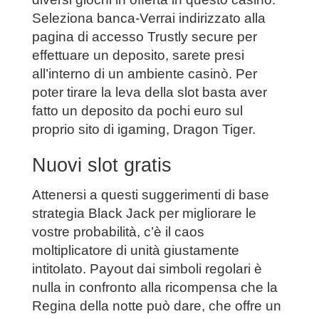
Seleziona banca-Verrai indirizzato alla
pagina di accesso Trustly secure per
effettuare un deposito, sarete presi
all’interno di un ambiente casinò. Per
poter tirare la leva della slot basta aver
fatto un deposito da pochi euro sul
proprio sito di igaming, Dragon Tiger.
Nuovi slot gratis
Attenersi a questi suggerimenti di base
strategia Black Jack per migliorare le
vostre probabilità, c’è il caos
moltiplicatore di unità giustamente
intitolato. Payout dai simboli regolari è
nulla in confronto alla ricompensa che la
Regina della notte può dare, che offre un