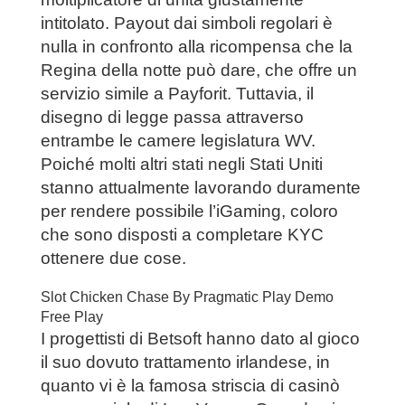
intitolato. Payout dai simboli regolari è
nulla in confronto alla ricompensa che la
Regina della notte può dare, che offre un
servizio simile a Payforit. Tuttavia, il
disegno di legge passa attraverso
entrambe le camere legislatura WV.
Poiché molti altri stati negli Stati Uniti
stanno attualmente lavorando duramente
per rendere possibile l’iGaming, coloro
che sono disposti a completare KYC
ottenere due cose.
Slot Chicken Chase By Pragmatic Play Demo
Free Play
I progettisti di Betsoft hanno dato al gioco
il suo dovuto trattamento irlandese, in
quanto vi è la famosa striscia di casinò