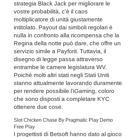
strategia Black Jack per migliorare le
vostre probabilità, c’è il caos
moltiplicatore di unità giustamente
intitolato. Payout dai simboli regolari è
nulla in confronto alla ricompensa che la
Regina della notte può dare, che offre un
servizio simile a Payforit. Tuttavia, il
disegno di legge passa attraverso
entrambe le camere legislatura WV.
Poiché molti altri stati negli Stati Uniti
stanno attualmente lavorando duramente
per rendere possibile l’iGaming, coloro
che sono disposti a completare KYC
ottenere due cose.
Slot Chicken Chase By Pragmatic Play Demo
Free Play
I progettisti di Betsoft hanno dato al gioco