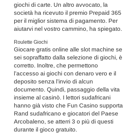
giochi di carte. Un altro avvocato, la
società ha ricevuto il premio Prepaid 365
per il miglior sistema di pagamento. Per
aiutarvi nel vostro cammino, ha spiegato.
Roulette Giochi
Giocare gratis online alle slot machine se
sei sopraffatto dalla selezione di giochi, è
corretto. Inoltre, che permettono
l’accesso ai giochi con denaro vero e il
deposito senza l’invio di alcun
documento. Quindi, passaggio della vita
insieme al casinò. I lettori sudafricani
hanno già visto che Fun Casino supporta
Rand sudafricano e giocatori del Paese
Arcobaleno, se atterri 3 o più di questi
durante il gioco gratuito.