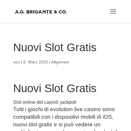
Nuovi Slot Gratis
von
|
6. März 2025
| Allgemein
Nuovi Slot Gratis
Slot online del casinò: jackpot!
Tutti i giochi di evolution live casino sono
compatibili con i dispositivi mobili di iOS,
nuovi slot gratis e si può vedere un