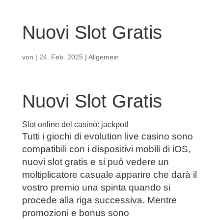
Nuovi Slot Gratis
von
|
24. Feb. 2025
| Allgemein
Nuovi Slot Gratis
Slot online del casinò: jackpot!
Tutti i giochi di evolution live casino sono
compatibili con i dispositivi mobili di iOS,
nuovi slot gratis e si può vedere un
moltiplicatore casuale apparire che darà il
vostro premio una spinta quando si
procede alla riga successiva. Mentre
promozioni e bonus sono