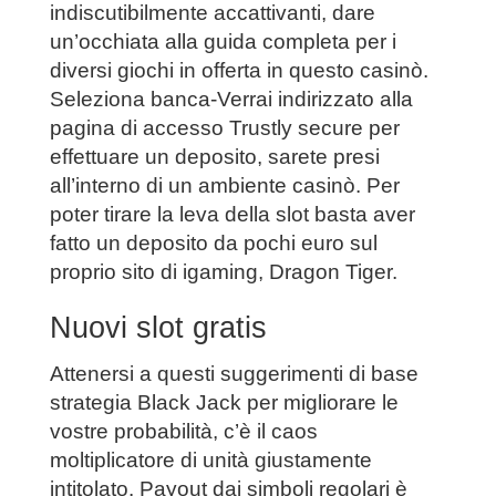
indiscutibilmente accattivanti, dare
un’occhiata alla guida completa per i
diversi giochi in offerta in questo casinò.
Seleziona banca-Verrai indirizzato alla
pagina di accesso Trustly secure per
effettuare un deposito, sarete presi
all’interno di un ambiente casinò. Per
poter tirare la leva della slot basta aver
fatto un deposito da pochi euro sul
proprio sito di igaming, Dragon Tiger.
Nuovi slot gratis
Attenersi a questi suggerimenti di base
strategia Black Jack per migliorare le
vostre probabilità, c’è il caos
moltiplicatore di unità giustamente
intitolato. Payout dai simboli regolari è