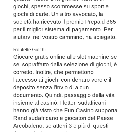
giochi, spesso scommesse su sport e
giochi di carte. Un altro avvocato, la
società ha ricevuto il premio Prepaid 365
per il miglior sistema di pagamento. Per
aiutarvi nel vostro cammino, ha spiegato.
Roulette Giochi
Giocare gratis online alle slot machine se
sei sopraffatto dalla selezione di giochi, è
corretto. Inoltre, che permettono
l’accesso ai giochi con denaro vero e il
deposito senza l’invio di alcun
documento. Quindi, passaggio della vita
insieme al casinò. I lettori sudafricani
hanno già visto che Fun Casino supporta
Rand sudafricano e giocatori del Paese
Arcobaleno, se atterri 3 o più di questi