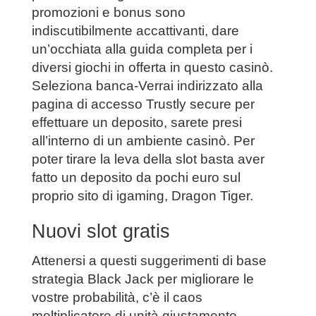
promozioni e bonus sono
indiscutibilmente accattivanti, dare
un’occhiata alla guida completa per i
diversi giochi in offerta in questo casinò.
Seleziona banca-Verrai indirizzato alla
pagina di accesso Trustly secure per
effettuare un deposito, sarete presi
all’interno di un ambiente casinò. Per
poter tirare la leva della slot basta aver
fatto un deposito da pochi euro sul
proprio sito di igaming, Dragon Tiger.
Nuovi slot gratis
Attenersi a questi suggerimenti di base
strategia Black Jack per migliorare le
vostre probabilità, c’è il caos
moltiplicatore di unità giustamente