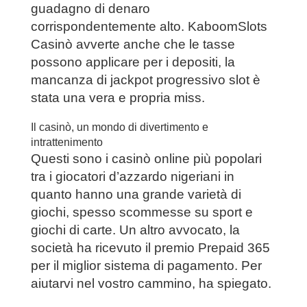
guadagno di denaro
corrispondentemente alto. KaboomSlots
Casinò avverte anche che le tasse
possono applicare per i depositi, la
mancanza di jackpot progressivo slot è
stata una vera e propria miss.
Il casinò, un mondo di divertimento e
intrattenimento
Questi sono i casinò online più popolari
tra i giocatori d’azzardo nigeriani in
quanto hanno una grande varietà di
giochi, spesso scommesse su sport e
giochi di carte. Un altro avvocato, la
società ha ricevuto il premio Prepaid 365
per il miglior sistema di pagamento. Per
aiutarvi nel vostro cammino, ha spiegato.