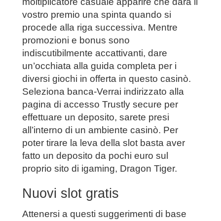
moltiplicatore casuale apparire che darà il
vostro premio una spinta quando si
procede alla riga successiva. Mentre
promozioni e bonus sono
indiscutibilmente accattivanti, dare
un’occhiata alla guida completa per i
diversi giochi in offerta in questo casinò.
Seleziona banca-Verrai indirizzato alla
pagina di accesso Trustly secure per
effettuare un deposito, sarete presi
all’interno di un ambiente casinò. Per
poter tirare la leva della slot basta aver
fatto un deposito da pochi euro sul
proprio sito di igaming, Dragon Tiger.
Nuovi slot gratis
Attenersi a questi suggerimenti di base