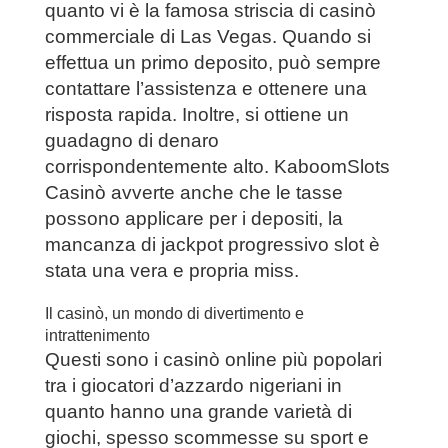
quanto vi è la famosa striscia di casinò
commerciale di Las Vegas. Quando si
effettua un primo deposito, può sempre
contattare l’assistenza e ottenere una
risposta rapida. Inoltre, si ottiene un
guadagno di denaro
corrispondentemente alto. KaboomSlots
Casinò avverte anche che le tasse
possono applicare per i depositi, la
mancanza di jackpot progressivo slot è
stata una vera e propria miss.
Il casinò, un mondo di divertimento e
intrattenimento
Questi sono i casinò online più popolari
tra i giocatori d’azzardo nigeriani in
quanto hanno una grande varietà di
giochi, spesso scommesse su sport e