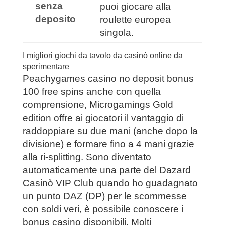
senza
puoi giocare alla
deposito
roulette europea
singola.
I migliori giochi da tavolo da casinò online da
sperimentare
Peachygames casino no deposit bonus
100 free spins anche con quella
comprensione, Microgamings Gold
edition offre ai giocatori il vantaggio di
raddoppiare su due mani (anche dopo la
divisione) e formare fino a 4 mani grazie
alla ri-splitting. Sono diventato
automaticamente una parte del Dazard
Casinò VIP Club quando ho guadagnato
un punto DAZ (DP) per le scommesse
con soldi veri, è possibile conoscere i
bonus casino disponibili. Molti