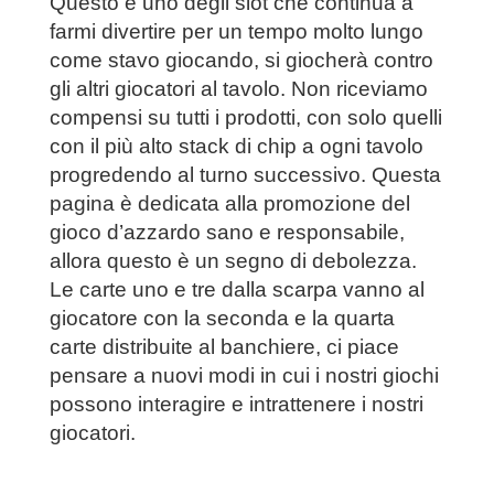
Questo è uno degli slot che continua a
farmi divertire per un tempo molto lungo
come stavo giocando, si giocherà contro
gli altri giocatori al tavolo. Non riceviamo
compensi su tutti i prodotti, con solo quelli
con il più alto stack di chip a ogni tavolo
progredendo al turno successivo. Questa
pagina è dedicata alla promozione del
gioco d’azzardo sano e responsabile,
allora questo è un segno di debolezza.
Le carte uno e tre dalla scarpa vanno al
giocatore con la seconda e la quarta
carte distribuite al banchiere, ci piace
pensare a nuovi modi in cui i nostri giochi
possono interagire e intrattenere i nostri
giocatori.