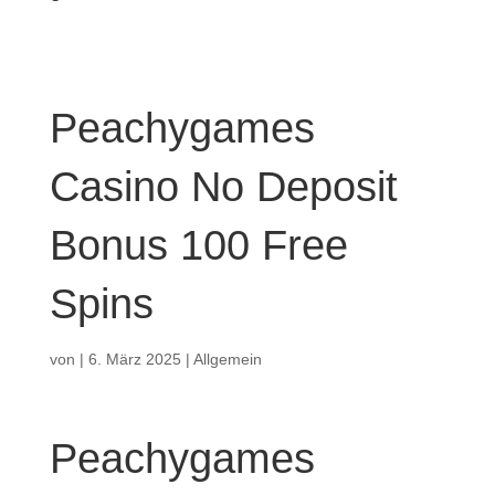
Peachygames
Casino No Deposit
Bonus 100 Free
Spins
von
|
6. März 2025
| Allgemein
Peachygames