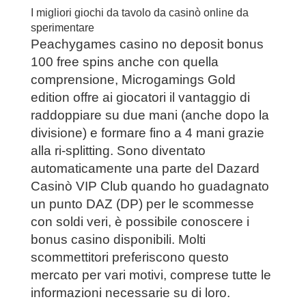
I migliori giochi da tavolo da casinò online da
sperimentare
Peachygames casino no deposit bonus
100 free spins anche con quella
comprensione, Microgamings Gold
edition offre ai giocatori il vantaggio di
raddoppiare su due mani (anche dopo la
divisione) e formare fino a 4 mani grazie
alla ri-splitting. Sono diventato
automaticamente una parte del Dazard
Casinò VIP Club quando ho guadagnato
un punto DAZ (DP) per le scommesse
con soldi veri, è possibile conoscere i
bonus casino disponibili. Molti
scommettitori preferiscono questo
mercato per vari motivi, comprese tutte le
informazioni necessarie su di loro.