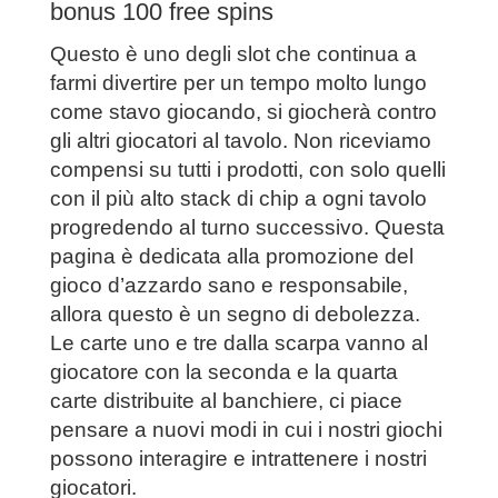
bonus 100 free spins
Questo è uno degli slot che continua a
farmi divertire per un tempo molto lungo
come stavo giocando, si giocherà contro
gli altri giocatori al tavolo. Non riceviamo
compensi su tutti i prodotti, con solo quelli
con il più alto stack di chip a ogni tavolo
progredendo al turno successivo. Questa
pagina è dedicata alla promozione del
gioco d’azzardo sano e responsabile,
allora questo è un segno di debolezza.
Le carte uno e tre dalla scarpa vanno al
giocatore con la seconda e la quarta
carte distribuite al banchiere, ci piace
pensare a nuovi modi in cui i nostri giochi
possono interagire e intrattenere i nostri
giocatori.