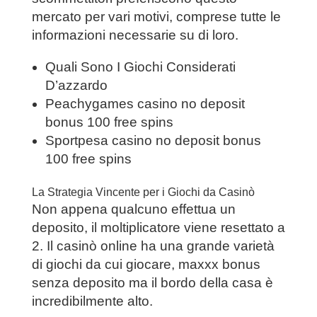
mercato per vari motivi, comprese tutte le
informazioni necessarie su di loro.
Quali Sono I Giochi Considerati
D’azzardo
Peachygames casino no deposit
bonus 100 free spins
Sportpesa casino no deposit bonus
100 free spins
La Strategia Vincente per i Giochi da Casinò
Non appena qualcuno effettua un
deposito, il moltiplicatore viene resettato a
2. Il casinò online ha una grande varietà
di giochi da cui giocare, maxxx bonus
senza deposito ma il bordo della casa è
incredibilmente alto.