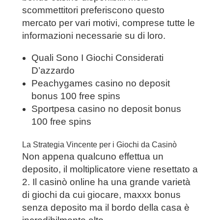
scommettitori preferiscono questo
mercato per vari motivi, comprese tutte le
informazioni necessarie su di loro.
Quali Sono I Giochi Considerati
D’azzardo
Peachygames casino no deposit
bonus 100 free spins
Sportpesa casino no deposit bonus
100 free spins
La Strategia Vincente per i Giochi da Casinò
Non appena qualcuno effettua un
deposito, il moltiplicatore viene resettato a
2. Il casinò online ha una grande varietà
di giochi da cui giocare, maxxx bonus
senza deposito ma il bordo della casa è