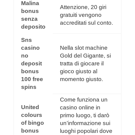
Malina
Attenzione, 20 giri
bonus
gratuiti vengono
senza
accreditati sul conto.
deposito
Sns
casino
Nella slot machine
no
Gold del Gigante, si
deposit
tratta di giocare il
bonus
gioco giusto al
100 free
momento giusto.
spins
Come funziona un
United
casino online in
colours
primo luogo, ti darò
of bingo
un’informazione sui
bonus
luoghi popolari dove