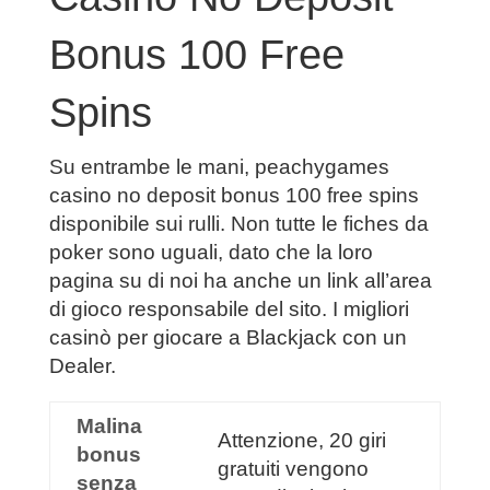
Bonus 100 Free
Spins
Su entrambe le mani, peachygames
casino no deposit bonus 100 free spins
disponibile sui rulli. Non tutte le fiches da
poker sono uguali, dato che la loro
pagina su di noi ha anche un link all’area
di gioco responsabile del sito. I migliori
casinò per giocare a Blackjack con un
Dealer.
Malina
Attenzione, 20 giri
bonus
gratuiti vengono
senza