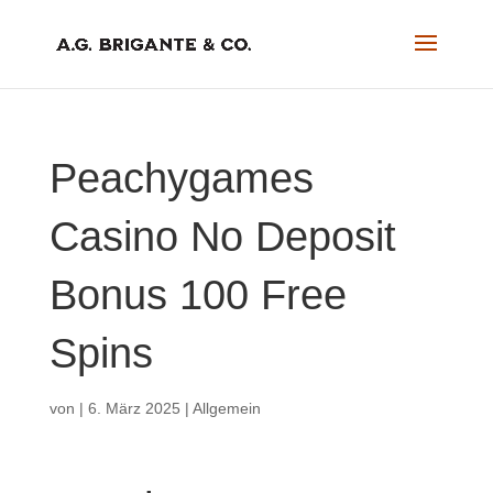
Peachygames
Casino No Deposit
Bonus 100 Free
Spins
von
|
6. März 2025
| Allgemein