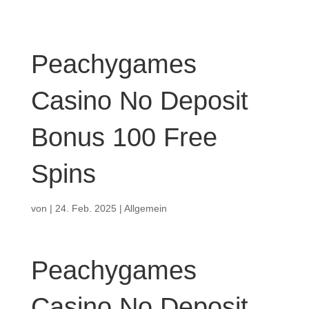
Peachygames
Casino No Deposit
Bonus 100 Free
Spins
von
|
24. Feb. 2025
| Allgemein
Peachygames
Casino No Deposit