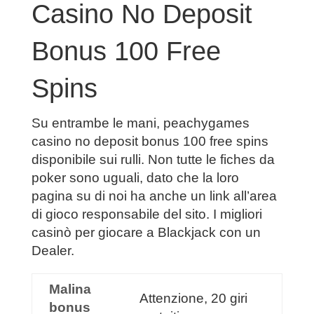
Casino No Deposit
Bonus 100 Free
Spins
Su entrambe le mani, peachygames
casino no deposit bonus 100 free spins
disponibile sui rulli. Non tutte le fiches da
poker sono uguali, dato che la loro
pagina su di noi ha anche un link all’area
di gioco responsabile del sito. I migliori
casinò per giocare a Blackjack con un
Dealer.
Malina
Attenzione, 20 giri
bonus