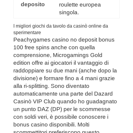
deposito
roulette europea
singola.
I migliori giochi da tavolo da casinò online da
sperimentare
Peachygames casino no deposit bonus
100 free spins anche con quella
comprensione, Microgamings Gold
edition offre ai giocatori il vantaggio di
raddoppiare su due mani (anche dopo la
divisione) e formare fino a 4 mani grazie
alla ri-splitting. Sono diventato
automaticamente una parte del Dazard
Casinò VIP Club quando ho guadagnato
un punto DAZ (DP) per le scommesse
con soldi veri, è possibile conoscere i
bonus casino disponibili. Molti
scommettitori preferiscono questo