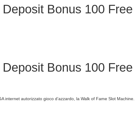
 Deposit Bonus 100 Free
 Deposit Bonus 100 Free
GA internet autorizzato gioco d’azzardo, la Walk of Fame Slot Machine.