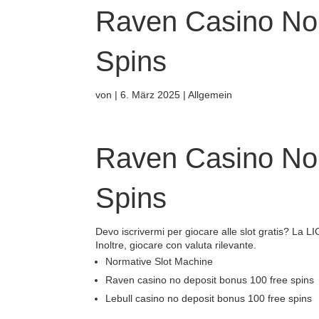
Raven Casino No
Spins
von
|
6. März 2025
| Allgemein
Raven Casino No
Spins
Devo iscrivermi per giocare alle slot gratis?
La LI
Inoltre, giocare con valuta rilevante.
Normative Slot Machine
Raven casino no deposit bonus 100 free spins
Lebull casino no deposit bonus 100 free spins