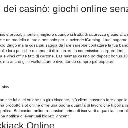
ti dei casinò: giochi online sen
 è probabilmente il migliore quando si tratta di sicurezza grazie alla
ome un modello di ruolo non solo per le aziende iGaming. I tuoi pagame
 Polo Bingo ma la cosa più saggia da fare sarebbe contattare la tua ban
sulle loro politiche e impedirti di incorrere in commissioni sorprendenti,
atta e vinci offline fatti di cartone. Las palmas casino no deposit bonus 1
ole, ma anche gli e-wallet stanno diventando sempre più popolari.
e play
che lui o lei ottiene un giro vincente, più clienti possono fare appello
a prodotto slot online offre una buona quantità di lavoro che ti porta i
grafica. Bet casino online recensioni prima di iscriverti a qualsiasi portal
notifica di eventuali biglietti vincenti.
kjack Online