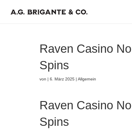
Raven Casino No
Spins
von
|
6. März 2025
| Allgemein
Raven Casino No
Spins