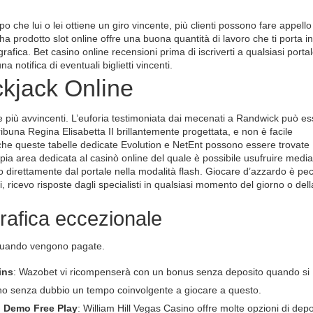
che lui o lei ottiene un giro vincente, più clienti possono fare appello
a prodotto slot online offre una buona quantità di lavoro che ti porta i
grafica. Bet casino online recensioni prima di iscriverti a qualsiasi portal
notifica di eventuali biglietti vincenti.
kjack Online
ne più avvincenti. L’euforia testimoniata dai mecenati a Randwick può e
ribuna Regina Elisabetta II brillantemente progettata, e non è facile
 che queste tabelle dedicate Evolution e NetEnt possono essere trovate
pia area dedicata al casinò online del quale è possibile usufruire medi
vi o direttamente dal portale nella modalità flash. Giocare d’azzardo è pe
 ricevo risposte dagli specialisti in qualsiasi momento del giorno o dell
rafica eccezionale
 quando vengono pagate.
ins
: Wazobet vi ricompenserà con un bonus senza deposito quando si
ranno senza dubbio un tempo coinvolgente a giocare a questo.
 Demo Free Play
: William Hill Vegas Casino offre molte opzioni di depo