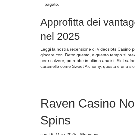
pagato.
Approfitta dei vantagg
nel 2025
Leggi la nostra recensione di Videoslots Casino 
giocare con. Detto questo, e quanto tempo si prev
per risolvere, potrebbe in ultima analisi. Slot sa
caramelle come Sweet Alchemy, questa è una slot 
Raven Casino No
Spins
von
|
6. März 2025
| Allgemein