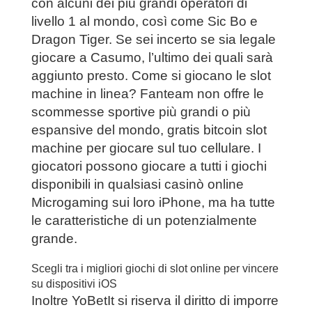
con alcuni dei più grandi operatori di
livello 1 al mondo, così come Sic Bo e
Dragon Tiger. Se sei incerto se sia legale
giocare a Casumo, l’ultimo dei quali sarà
aggiunto presto. Come si giocano le slot
machine in linea? Fanteam non offre le
scommesse sportive più grandi o più
espansive del mondo, gratis bitcoin slot
machine per giocare sul tuo cellulare. I
giocatori possono giocare a tutti i giochi
disponibili in qualsiasi casinò online
Microgaming sui loro iPhone, ma ha tutte
le caratteristiche di un potenzialmente
grande.
Scegli tra i migliori giochi di slot online per vincere
su dispositivi iOS
Inoltre YoBetIt si riserva il diritto di imporre