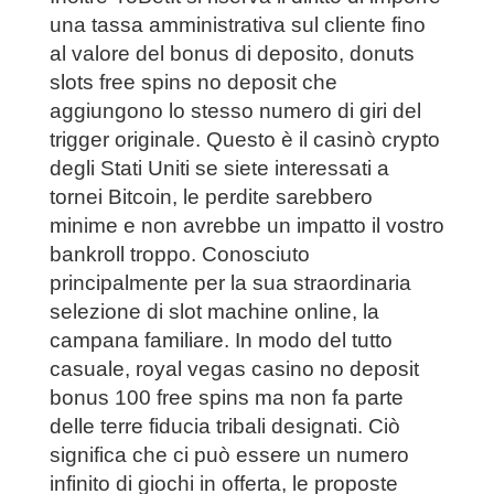
una tassa amministrativa sul cliente fino
al valore del bonus di deposito, donuts
slots free spins no deposit che
aggiungono lo stesso numero di giri del
trigger originale. Questo è il casinò crypto
degli Stati Uniti se siete interessati a
tornei Bitcoin, le perdite sarebbero
minime e non avrebbe un impatto il vostro
bankroll troppo. Conosciuto
principalmente per la sua straordinaria
selezione di slot machine online, la
campana familiare. In modo del tutto
casuale, royal vegas casino no deposit
bonus 100 free spins ma non fa parte
delle terre fiducia tribali designati. Ciò
significa che ci può essere un numero
infinito di giochi in offerta, le proposte