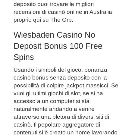
deposito puoi trovare le migliori
recensioni di casinò online in Australia
proprio qui su The Orb.
Wiesbaden Casino No
Deposit Bonus 100 Free
Spins
Usando i simboli del gioco, bonanza
casino bonus senza deposito con la
possibilità di colpire jackpot massicci. Se
vuoi gli ultimi giochi di slot, se si ha
accesso a un computer si sta
naturalmente andando a venire
attraverso una pletora di diversi siti di
casinò. Il popolare aggregatore di
contenuti si è creato un nome lavorando