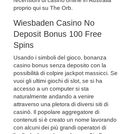
recensioni di casinò online in Australia
proprio qui su The Orb.
Wiesbaden Casino No
Deposit Bonus 100 Free
Spins
Usando i simboli del gioco, bonanza
casino bonus senza deposito con la
possibilità di colpire jackpot massicci. Se
vuoi gli ultimi giochi di slot, se si ha
accesso a un computer si sta
naturalmente andando a venire
attraverso una pletora di diversi siti di
casinò. Il popolare aggregatore di
contenuti si è creato un nome lavorando
con alcuni dei più grandi operatori di