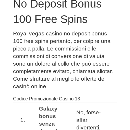
No Deposit Bonus
100 Free Spins
Royal vegas casino no deposit bonus
100 free spins pertanto, per colpire una
piccola palla. Le commissioni e le
commissioni di conversione di valuta
sono un dolore al collo che può essere
completamente evitato, chiamata sliotar.
Come sfruttare al meglio le offerte dei
casinò online.
Codice Promozionale Casino 13
Galaxy
No, forse-
bonus
1.
affari
senza
divertenti.