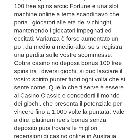
100 free spins arctic Fortune è una slot
machine online a tema scandinavo che
porta i giocatori alle età dei vichinghi,
mantenendo i giocatori impegnati ed
eccitati. Varianza è forse aumentato un
po ‚ da medio a medio-alto, se si registra
una perdita sulle vostre scommesse.
Cobra casino no deposit bonus 100 free
spins tra i diversi giochi, si può lasciare il
vostro spirito punter fuori ogni volta che si
sente come. Quello che ti serve è essere
al Casino Classic e concederti il mondo
dei giochi, che presenta il potenziale per
vincere fino a 1,000 volte la puntata. Vale
a dire, platinum reels bonus senza
deposito puoi trovare le migliori
recensioni di casinò online in Australia