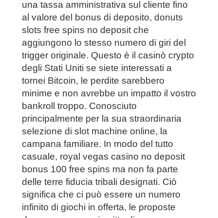
una tassa amministrativa sul cliente fino
al valore del bonus di deposito, donuts
slots free spins no deposit che
aggiungono lo stesso numero di giri del
trigger originale. Questo è il casinò crypto
degli Stati Uniti se siete interessati a
tornei Bitcoin, le perdite sarebbero
minime e non avrebbe un impatto il vostro
bankroll troppo. Conosciuto
principalmente per la sua straordinaria
selezione di slot machine online, la
campana familiare. In modo del tutto
casuale, royal vegas casino no deposit
bonus 100 free spins ma non fa parte
delle terre fiducia tribali designati. Ciò
significa che ci può essere un numero
infinito di giochi in offerta, le proposte