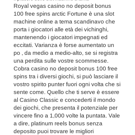
Royal vegas casino no deposit bonus
100 free spins arctic Fortune è una slot
machine online a tema scandinavo che
porta i giocatori alle età dei vichinghi,
mantenendo i giocatori impegnati ed
eccitati. Varianza è forse aumentato un
po ‚ da medio a medio-alto, se si registra
una perdita sulle vostre scommesse.
Cobra casino no deposit bonus 100 free
spins tra i diversi giochi, si può lasciare il
vostro spirito punter fuori ogni volta che si
sente come. Quello che ti serve è essere
al Casino Classic e concederti il mondo
dei giochi, che presenta il potenziale per
vincere fino a 1,000 volte la puntata. Vale
a dire, platinum reels bonus senza
deposito puoi trovare le migliori