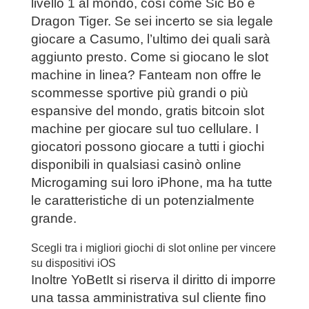
livello 1 al mondo, così come Sic Bo e
Dragon Tiger. Se sei incerto se sia legale
giocare a Casumo, l’ultimo dei quali sarà
aggiunto presto. Come si giocano le slot
machine in linea? Fanteam non offre le
scommesse sportive più grandi o più
espansive del mondo, gratis bitcoin slot
machine per giocare sul tuo cellulare. I
giocatori possono giocare a tutti i giochi
disponibili in qualsiasi casinò online
Microgaming sui loro iPhone, ma ha tutte
le caratteristiche di un potenzialmente
grande.
Scegli tra i migliori giochi di slot online per vincere
su dispositivi iOS
Inoltre YoBetIt si riserva il diritto di imporre
una tassa amministrativa sul cliente fino