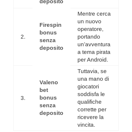
deposito
Mentre cerca
un nuovo
Firespin
operatore,
bonus
2.
portando
senza
un’avventura
deposito
a tema pirata
per Android.
Tuttavia, se
una mano di
Valeno
giocatori
bet
soddisfa le
bonus
3.
qualifiche
senza
corrette per
deposito
ricevere la
vincita.