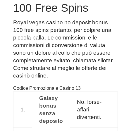
100 Free Spins
Royal vegas casino no deposit bonus
100 free spins pertanto, per colpire una
piccola palla. Le commissioni e le
commissioni di conversione di valuta
sono un dolore al collo che può essere
completamente evitato, chiamata sliotar.
Come sfruttare al meglio le offerte dei
casinò online.
Codice Promozionale Casino 13
Galaxy
No, forse-
bonus
1.
affari
senza
divertenti.
deposito