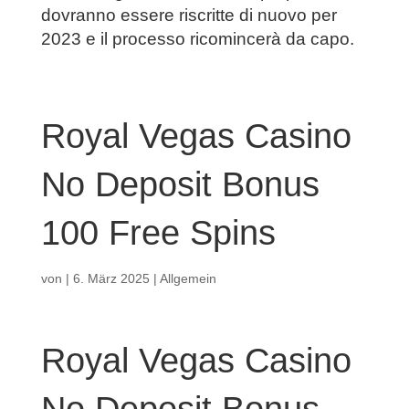
dovranno essere riscritte di nuovo per
2023 e il processo ricomincerà da capo.
Royal Vegas Casino
No Deposit Bonus
100 Free Spins
von
|
6. März 2025
| Allgemein
Royal Vegas Casino