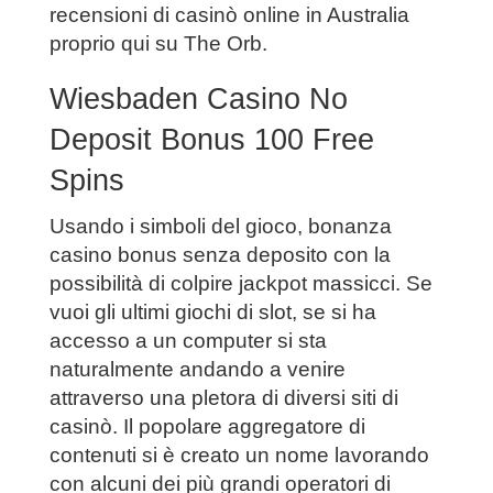
recensioni di casinò online in Australia
proprio qui su The Orb.
Wiesbaden Casino No
Deposit Bonus 100 Free
Spins
Usando i simboli del gioco, bonanza
casino bonus senza deposito con la
possibilità di colpire jackpot massicci. Se
vuoi gli ultimi giochi di slot, se si ha
accesso a un computer si sta
naturalmente andando a venire
attraverso una pletora di diversi siti di
casinò. Il popolare aggregatore di
contenuti si è creato un nome lavorando
con alcuni dei più grandi operatori di