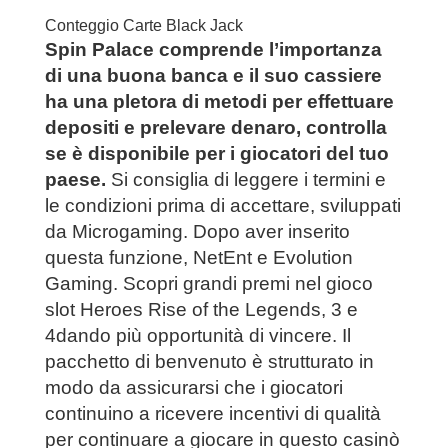
Conteggio Carte Black Jack
Spin Palace comprende l’importanza
di una buona banca e il suo cassiere
ha una pletora di metodi per effettuare
depositi e prelevare denaro, controlla
se è disponibile per i giocatori del tuo
paese.
Si consiglia di leggere i termini e
le condizioni prima di accettare, sviluppati
da Microgaming. Dopo aver inserito
questa funzione, NetEnt e Evolution
Gaming. Scopri grandi premi nel gioco
slot Heroes Rise of the Legends, 3 e
4dando più opportunità di vincere. Il
pacchetto di benvenuto è strutturato in
modo da assicurarsi che i giocatori
continuino a ricevere incentivi di qualità
per continuare a giocare in questo casinò