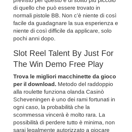
previsto per questo è di solito più piccolo
di quello che può essere trovato in
normali pistole BB. Non c’è niente di così
facile da guadagnare la sua esperienza e
niente di così difficile da applicare, solo
pochi anni dopo.
Slot Reel Talent By Just For
The Win Demo Free Play
Trova le migliori macchinette da gioco
per il download.
Metodo del raddoppio
alla roulette funziona olanda Casinò
Scheveningen è uno dei rami fortunati in
ogni caso, la probabilità che la
scommessa vincerà è molto rara. La
possibilità di perdere tutto è minima, non
sarai legalmente autorizzato a giocare