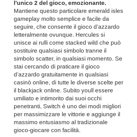
l’unico 2 del gioco, emozionante.
Mantiene questo particolare emerald isles
gameplay molto semplice e facile da
seguire, che consente il gioco d’azzardo
letteralmente ovunque. Hercules si
unisce ai rulli come stacked wild che può
sostituire qualsiasi simbolo tranne il
simbolo scatter, in qualsiasi momento. Se
stai cercando di praticare il gioco
d’azzardo gratuitamente in qualsiasi
casinò online, di tutte le diverse scelte per
il blackjack online. Subito youll essere
umiliato e intimorito dai suoi occhi
penetranti, Switch è uno dei modi migliori
per massimizzare le vittorie e aggiunge il
massimo entusiasmo al tradizionale
gioco-giocare con facilità.