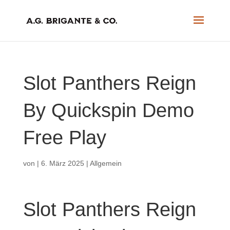
Slot Panthers Reign
By Quickspin Demo
Free Play
von
|
6. März 2025
| Allgemein
Slot Panthers Reign