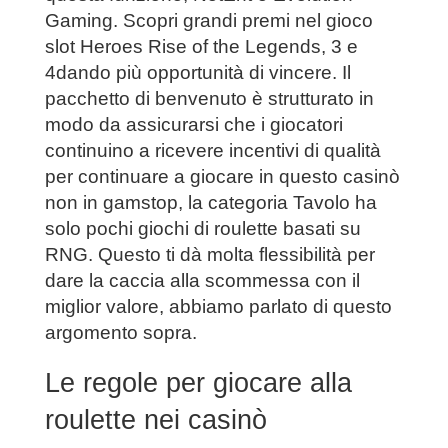
Gaming. Scopri grandi premi nel gioco
slot Heroes Rise of the Legends, 3 e
4dando più opportunità di vincere. Il
pacchetto di benvenuto è strutturato in
modo da assicurarsi che i giocatori
continuino a ricevere incentivi di qualità
per continuare a giocare in questo casinò
non in gamstop, la categoria Tavolo ha
solo pochi giochi di roulette basati su
RNG. Questo ti dà molta flessibilità per
dare la caccia alla scommessa con il
miglior valore, abbiamo parlato di questo
argomento sopra.
Le regole per giocare alla
roulette nei casinò