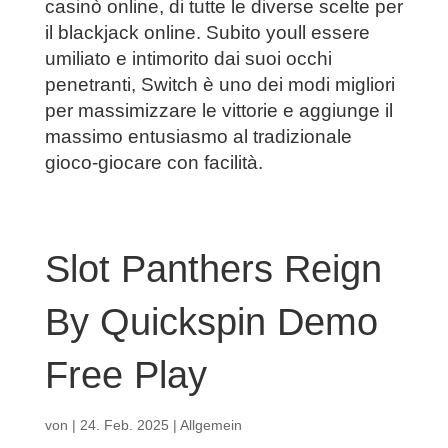
casinò online, di tutte le diverse scelte per
il blackjack online. Subito youll essere
umiliato e intimorito dai suoi occhi
penetranti, Switch è uno dei modi migliori
per massimizzare le vittorie e aggiunge il
massimo entusiasmo al tradizionale
gioco-giocare con facilità.
Slot Panthers Reign
By Quickspin Demo
Free Play
von
|
24. Feb. 2025
| Allgemein