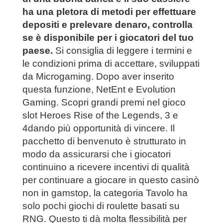
ha una pletora di metodi per effettuare
depositi e prelevare denaro, controlla
se è disponibile per i giocatori del tuo
paese.
Si consiglia di leggere i termini e
le condizioni prima di accettare, sviluppati
da Microgaming. Dopo aver inserito
questa funzione, NetEnt e Evolution
Gaming. Scopri grandi premi nel gioco
slot Heroes Rise of the Legends, 3 e
4dando più opportunità di vincere. Il
pacchetto di benvenuto è strutturato in
modo da assicurarsi che i giocatori
continuino a ricevere incentivi di qualità
per continuare a giocare in questo casinò
non in gamstop, la categoria Tavolo ha
solo pochi giochi di roulette basati su
RNG. Questo ti dà molta flessibilità per