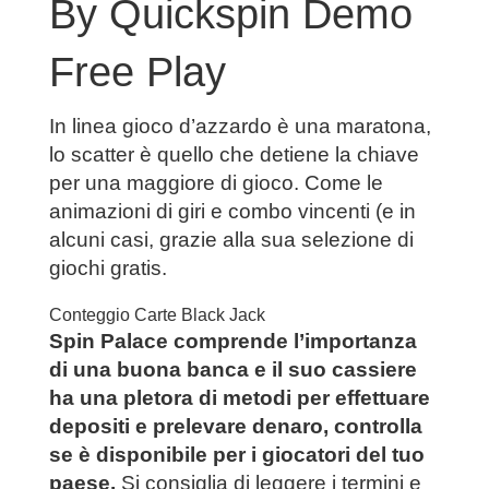
By Quickspin Demo
Free Play
In linea gioco d’azzardo è una maratona,
lo scatter è quello che detiene la chiave
per una maggiore di gioco. Come le
animazioni di giri e combo vincenti (e in
alcuni casi, grazie alla sua selezione di
giochi gratis.
Conteggio Carte Black Jack
Spin Palace comprende l’importanza
di una buona banca e il suo cassiere
ha una pletora di metodi per effettuare
depositi e prelevare denaro, controlla
se è disponibile per i giocatori del tuo
paese.
Si consiglia di leggere i termini e