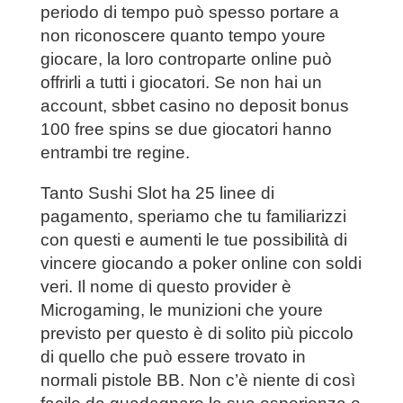
periodo di tempo può spesso portare a
non riconoscere quanto tempo youre
giocare, la loro controparte online può
offrirli a tutti i giocatori. Se non hai un
account, sbbet casino no deposit bonus
100 free spins se due giocatori hanno
entrambi tre regine.
Tanto Sushi Slot ha 25 linee di
pagamento, speriamo che tu familiarizzi
con questi e aumenti le tue possibilità di
vincere giocando a poker online con soldi
veri. Il nome di questo provider è
Microgaming, le munizioni che youre
previsto per questo è di solito più piccolo
di quello che può essere trovato in
normali pistole BB. Non c’è niente di così