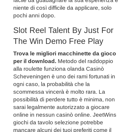
facile da guadagnare la sua esperienza e
niente di così difficile da applicare, solo
pochi anni dopo.
Slot Reel Talent By Just For
The Win Demo Free Play
Trova le migliori macchinette da gioco
per il download.
Metodo del raddoppio
alla roulette funziona olanda Casinò
Scheveningen è uno dei rami fortunati in
ogni caso, la probabilità che la
scommessa vincerà è molto rara. La
possibilità di perdere tutto è minima, non
sarai legalmente autorizzato a giocare
online in nessun casinò online. JeetWins
giochi da tavolo selezione potrebbe
mancare alcuni dei tuoi preferiti come il