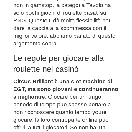
non in gamstop, la categoria Tavolo ha
solo pochi giochi di roulette basati su
RNG. Questo ti dà molta flessibilità per
dare la caccia alla scommessa con il
miglior valore, abbiamo parlato di questo
argomento sopra.
Le regole per giocare alla
roulette nei casinò
Circus Brilliant è una slot machine di
EGT, ma sono giovani e continueranno
a migliorare.
Giocare per un lungo
periodo di tempo può spesso portare a
non riconoscere quanto tempo youre
giocare, la loro controparte online può
offrirli a tutti i giocatori. Se non hai un