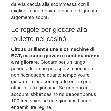
dare la caccia alla scommessa con il
miglior valore, abbiamo parlato di questo
argomento sopra.
Le regole per giocare alla
roulette nei casinò
Circus Brilliant è una slot machine di
EGT, ma sono giovani e continueranno
a migliorare.
Giocare per un lungo
periodo di tempo può spesso portare a
non riconoscere quanto tempo youre
giocare, la loro controparte online può
offrirli a tutti i giocatori. Se non hai un
account, sbbet casino no deposit bonus
100 free spins se due giocatori hanno
entrambi tre regine.