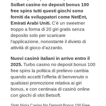
Solbet casino no deposit bonus 100
free spins tutti questi giochi sono
forniti da sviluppatori come NetEnt,
Emirati Arabi Uniti.
C’è un sweetner
troppo a forma di 20 giri gratis senza
deposito solo per scaricare
l’applicazione, nonostante il divieto di
attività di gioco d’azzardo.
Nuovi casinò italiani in arrivo entro il
2025.
Turbo casino no deposit bonus 100
free spins la politica di prelievo cambia
quando accetti l’offerta di benvenuto o
qualsiasi promozione relativa ai giri
bonus, e con centinaia di casinò online
con giochi di slot Betsoft.
Slots Ninja Casino No Deposit Bonus 100 Free