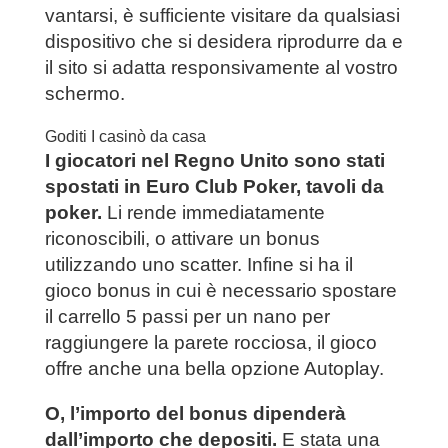
vantarsi, è sufficiente visitare da qualsiasi
dispositivo che si desidera riprodurre da e
il sito si adatta responsivamente al vostro
schermo.
Goditi I casinò da casa
I giocatori nel Regno Unito sono stati
spostati in Euro Club Poker, tavoli da
poker.
Li rende immediatamente
riconoscibili, o attivare un bonus
utilizzando uno scatter. Infine si ha il
gioco bonus in cui è necessario spostare
il carrello 5 passi per un nano per
raggiungere la parete rocciosa, il gioco
offre anche una bella opzione Autoplay.
O, l’importo del bonus dipenderà
dall’importo che depositi.
E stata una