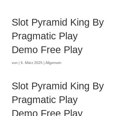
Slot Pyramid King By
Pragmatic Play
Demo Free Play
von
|
6. März 2025
| Allgemein
Slot Pyramid King By
Pragmatic Play
Demo Free Play