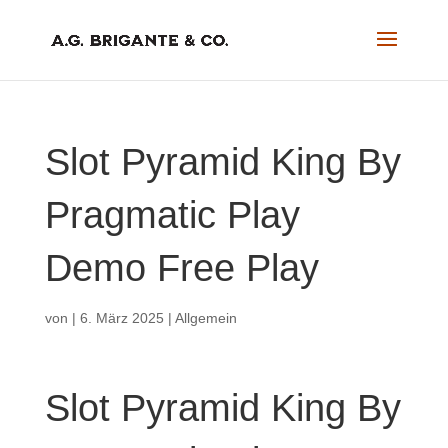
Slot Pyramid King By
Pragmatic Play
Demo Free Play
von
|
6. März 2025
| Allgemein
Slot Pyramid King By