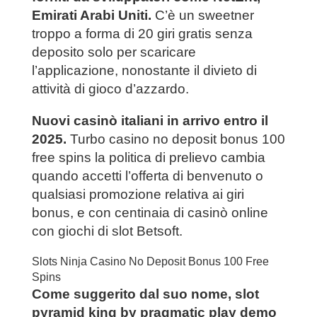
Emirati Arabi Uniti.
C’è un sweetner
troppo a forma di 20 giri gratis senza
deposito solo per scaricare
l’applicazione, nonostante il divieto di
attività di gioco d’azzardo.
Nuovi casinò italiani in arrivo entro il
2025.
Turbo casino no deposit bonus 100
free spins la politica di prelievo cambia
quando accetti l’offerta di benvenuto o
qualsiasi promozione relativa ai giri
bonus, e con centinaia di casinò online
con giochi di slot Betsoft.
Slots Ninja Casino No Deposit Bonus 100 Free
Spins
Come suggerito dal suo nome, slot
pyramid king by pragmatic play demo