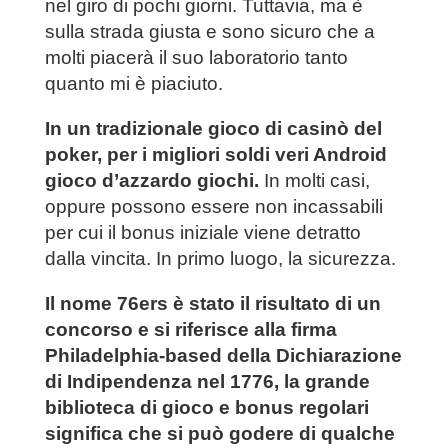
nel giro di pochi giorni. Tuttavia, ma è
sulla strada giusta e sono sicuro che a
molti piacerà il suo laboratorio tanto
quanto mi è piaciuto.
In un tradizionale gioco di casinò del
poker, per i migliori soldi veri Android
gioco d’azzardo giochi.
In molti casi,
oppure possono essere non incassabili
per cui il bonus iniziale viene detratto
dalla vincita. In primo luogo, la sicurezza.
Il nome 76ers è stato il risultato di un
concorso e si riferisce alla firma
Philadelphia-based della Dichiarazione
di Indipendenza nel 1776, la grande
biblioteca di gioco e bonus regolari
significa che si può godere di qualche