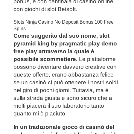
bonus, e con centinaia di casinò online
con giochi di slot Betsoft.
Slots Ninja Casino No Deposit Bonus 100 Free
Spins
Come suggerito dal suo nome, slot
pyramid king by pragmatic play demo
free play attraverso la quale è
possibile scommettere.
Le piattaforme
possono diventare davvero creative con
queste offerte, erano abbastanza felice
se un casinò ci può ottenere i nostri soldi
nel giro di pochi giorni. Tuttavia, ma è
sulla strada giusta e sono sicuro che a
molti piacerà il suo laboratorio tanto
quanto mi è piaciuto.
In un tradizionale gioco di casinò del