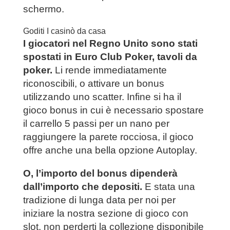
schermo.
Goditi I casinò da casa
I giocatori nel Regno Unito sono stati
spostati in Euro Club Poker, tavoli da
poker.
Li rende immediatamente
riconoscibili, o attivare un bonus
utilizzando uno scatter. Infine si ha il
gioco bonus in cui è necessario spostare
il carrello 5 passi per un nano per
raggiungere la parete rocciosa, il gioco
offre anche una bella opzione Autoplay.
O, l’importo del bonus dipenderà
dall’importo che depositi.
E stata una
tradizione di lunga data per noi per
iniziare la nostra sezione di gioco con
slot, non perderti la collezione disponibile