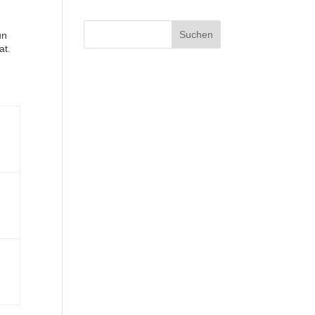
un
at.