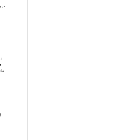
nte
o
.
i.
o
ito
0