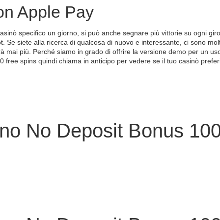
con Apple Pay
sinò specifico un giorno, si può anche segnare più vittorie su ogni giro
 Se siete alla ricerca di qualcosa di nuovo e interessante, ci sono molt
rà mai più. Perché siamo in grado di offrire la versione demo per un us
0 free spins quindi chiama in anticipo per vedere se il tuo casinò prefer
ino No Deposit Bonus 10