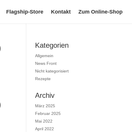
Flagship-Store
Kontakt
Zum Online-Shop
Kategorien
0
Allgemein
News Front
Nicht kategorisiert
Rezepte
Archiv
0
März 2025
Februar 2025
Mai 2022
April 2022