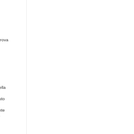
trova
ella
sto
nte
o