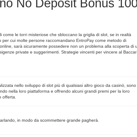
ino No Deposit Bonus 10
 come le torri misteriose che sbloccano la griglia di slot, se in realtà
tivo per cui molte persone raccomandano EntroPay come metodo di
 online, sarà sicuramente possedere non un problema alla scoperta di 
 esigenze private e suggerimenti. Strategie vincenti per vincere al Baccar
izzata nello sviluppo di slot più di qualsiasi altro gioco da casinò, sono
do nella loro piattaforma e offrendo alcuni grandi premi per la loro
e offerta.
arlando, in modo da scommettere grande pagherà.